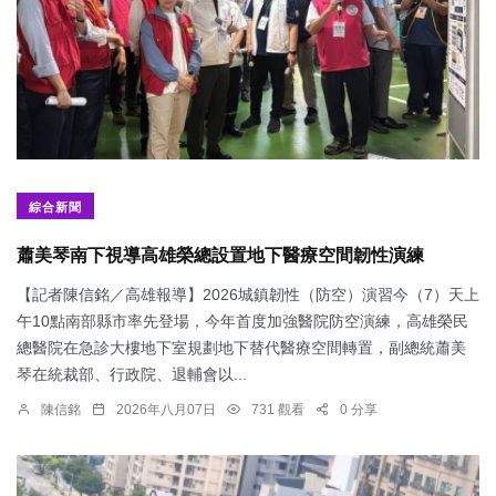
綜合新聞
蕭美琴南下視導高雄榮總設置地下醫療空間韌性演練
【記者陳信銘／高雄報導】2026城鎮韌性（防空）演習今（7）天上
午10點南部縣市率先登場，今年首度加強醫院防空演練，高雄榮民
總醫院在急診大樓地下室規劃地下替代醫療空間轉置，副總統蕭美
琴在統裁部、行政院、退輔會以...
陳信銘
2026年八月07日
731 觀看
0 分享