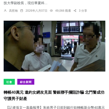
技大學副校長，現任華夏科...
高哲翰
2026年八月07日
49,066 觀看
3 分享
社會
綜合新聞
轉帳40萬元 邀約女網友見面 警銀聯手攔阻詐騙 北門警成功
守護男子財產
【記者張文一嘉義報導】朱姓男子日前到銀行欲轉帳新台幣40萬元