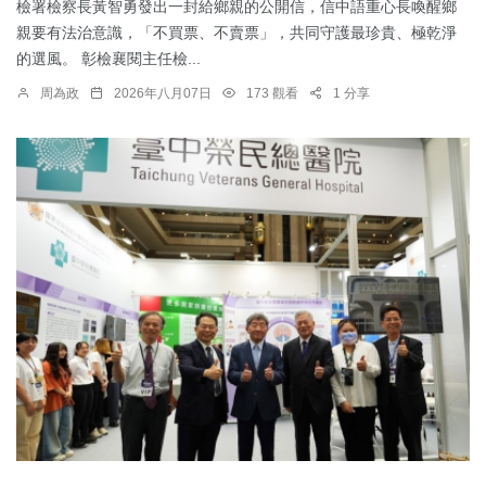
檢署檢察長黃智勇發出一封給鄉親的公開信，信中語重心長喚醒鄉
親要有法治意識，「不買票、不賣票」，共同守護最珍貴、極乾淨
的選風。 彰檢襄閱主任檢...
周為政
2026年八月07日
173 觀看
1 分享