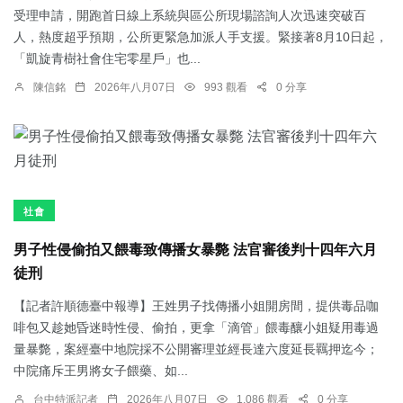
受理申請，開跑首日線上系統與區公所現場諮詢人次迅速突破百
人，熱度超乎預期，公所更緊急加派人手支援。緊接著8月10日起，
「凱旋青樹社會住宅零星戶」也...
陳信銘
2026年八月07日
993 觀看
0 分享
社會
男子性侵偷拍又餵毒致傳播女暴斃 法官審後判十四年六月
徒刑
【記者許順德臺中報導】王姓男子找傳播小姐開房間，提供毒品咖
啡包又趁她昏迷時性侵、偷拍，更拿「滴管」餵毒釀小姐疑用毒過
量暴斃，案經臺中地院採不公開審理並經長達六度延長羈押迄今；
中院痛斥王男將女子餵藥、如...
台中特派記者
2026年八月07日
1,086 觀看
0 分享