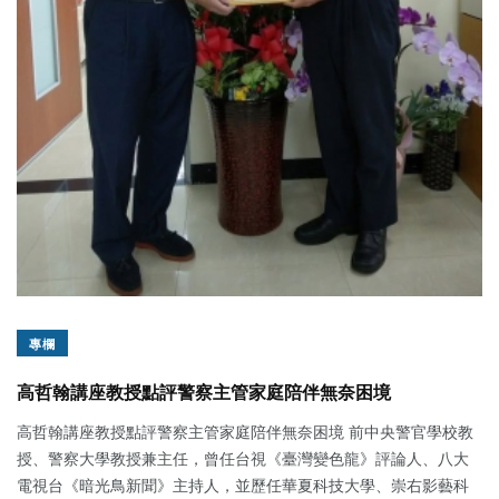
專欄
高哲翰講座教授點評警察主管家庭陪伴無奈困境
高哲翰講座教授點評警察主管家庭陪伴無奈困境 前中央警官學校教
授、警察大學教授兼主任，曾任台視《臺灣變色龍》評論人、八大
電視台《暗光鳥新聞》主持人，並歷任華夏科技大學、崇右影藝科