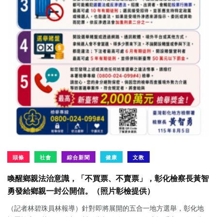
頭條
社會
綜合新聞
健康
文教
喚醒鄉親法治意識，「不買票、不賣票」，彰化檢察長黃智
勇發給鄉親一封公開信。（照片彰檢提供）
（記者林碧珠員林報導）針對即將展開的五合一地方選舉，彰化地