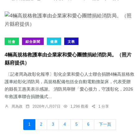
社會
綜合新聞
健康
文教
4輛高規格救護車由企業家和愛心團體捐給消防局。（照片
縣府提供）
〔記者周為政彰化報導〕彰化企業和愛心人士聯合捐贈4輛高規格救
護車給彰化消防局，高規格配備包括全自動電動擔架床，代表受贈
的縣長王惠美表示感謝。 消防局舉辦「愛心接力，守護彰化，2026
年救護車聯合捐贈儀式...
周為政
2026年八月07日
1,296 觀看
1 分享
1
2
3
4
5
6
下一頁