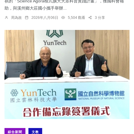
祺的「Science Agora模式擴大大眾科普實踐計畫」，獲國科會補
助，與溪州鄉大莊國小攜手舉辦...
周為政
2026年八月06日
5,504 觀看
3 分享
綜合新聞
文教