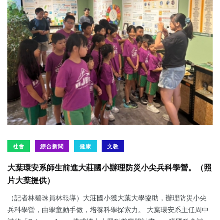
社會
綜合新聞
健康
文教
大葉環安系師生前進大莊國小辦理防災小尖兵科學營。（照
片大葉提供）
（記者林碧珠員林報導）大莊國小獲大葉大學協助，辦理防災小尖
兵科學營，由學童動手做，培養科學探索力。 大葉環安系主任周中