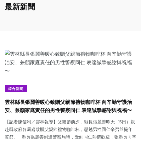
最新新聞
綜合新聞
雲林縣長張麗善暖心致贈父親節禮物咖啡杯 向辛勤守護治
安、兼顧家庭責任的男性警察同仁 表達誠摯感謝與祝福〜
【記者陳信利／雲林報導】父親節前夕，縣長張麗善昨天（5日）親
赴縣政府各局處致贈父親節禮物咖啡杯，慰勉男性同仁辛勞並提年
賀節。 縣長張麗善到達警察局時，受到同仁熱情歡迎，張縣長向辛