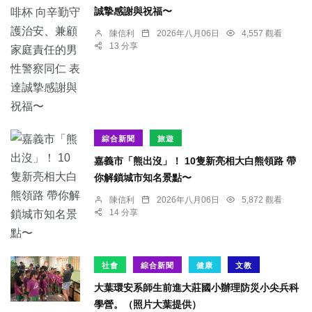
誠摯感謝與祝福〜
陳信利
2026年八月06日
4,557 觀看
13 分享
綜合新聞
旅遊
嘉義市「熊出沒」！ 10隻新亮相大白熊領路 帶
你解鎖城市知名景點〜
陳信利
2026年八月06日
5,872 觀看
14 分享
社會
綜合新聞
健康
文教
大葉環安系師生前進大莊國小辦理防災小尖兵科
學營。（照片大葉提供）