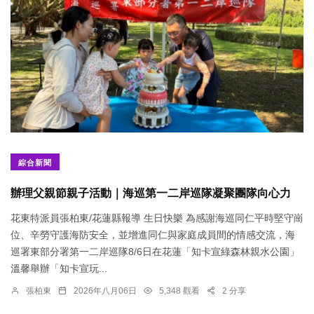
綜合新聞
辦理父親節親子活動｜海巡第一二岸巡隊凝聚團隊向心力
花東特派員張柏東/花蓮縣報導 生日快樂 為感謝海巡同仁平時堅守崗
位、辛勞守護海防安全，並增進同仁與家庭成員間的情感交流，海
巡署東部分署第一二岸巡隊8/6日在花蓮「知卡宣綠森林親水公園」
溫馨舉辦「知卡宣玩...
張柏東
2026年八月06日
5,348 觀看
2 分享