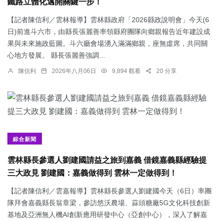
鐵路立體化邁開關鍵一步！
【記者陳信利／雲林報導】雲林縣政府「2026縣政說明會」今天(6
日)前進斗六市，由縣長張麗善率領縣府團隊向鄉親報告近年建設成
果與未來施政藍圖。斗六廳會場湧入滿滿鄉親，座無虛席，共同關
心地方發展。 縣長張麗善強調...
陳信利
2026年八月06日
9,894 觀看
20 分享
綜合新聞
雲林縣長參選人劉建國請益之旅到嘉義 借鏡嘉義縣經驗提
三大政見 劉建國：嘉義做得到 雲林一定做得到！
【記者陳信利／雲嘉報導】雲林縣長參選人劉建國今天（6日）率團
隊拜會嘉義縣長翁章梁，參訪悠沃農場、蒜頭糖廠5G文化科技創新
基地及亞洲無人機AI創新應用研發中心（亞創中心），深入了解嘉