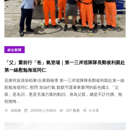
綜合新聞
「父」重前行「爸」氣登場｜第一三岸巡隊隊長鄭俊利親赴
第一線慰勉海巡同仁
花東特派員張柏東/台東縣報導 第一三岸巡隊隊長鄭俊利親赴第一線
慰勉海巡同仁 慰問 加油打氣 默默守護著東臺灣的藍色國土 「父
親」是名詞，更是充滿力量的動詞。身為父親，總是不計代價、無
怨無悔...
張柏東
2026年八月08日
107 觀看
0 分享