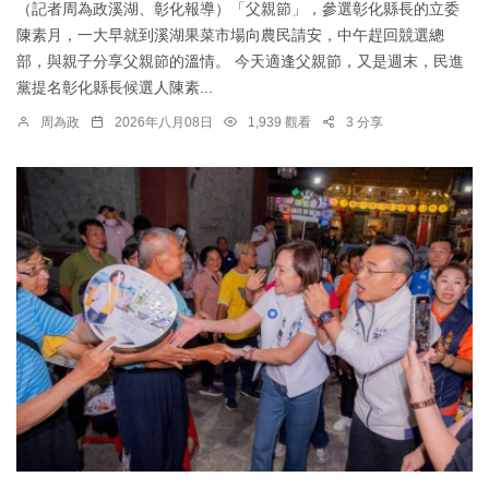
（記者周為政溪湖、彰化報導）「父親節」，參選彰化縣長的立委
陳素月，一大早就到溪湖果菜市場向農民請安，中午趕回競選總
部，與親子分享父親節的溫情。 今天適逢父親節，又是週末，民進
黨提名彰化縣長候選人陳素...
周為政
2026年八月08日
1,939 觀看
3 分享