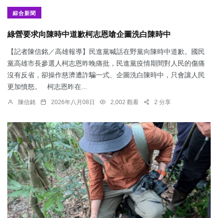
綜合新聞
綠營要求向陳時中道歉柯志恩嗆企圖洗白陳時中
【記者陳信銘／高雄報導】民進黨喊話在野黨向陳時中道歉。國民
黨高雄市長參選人柯志恩昨晚痛批，民進黨疫情期間對人民的傷痛
沒有反省，卻操作慈濟遭詐騙一式、企圖洗白陳時中，只會讓人民
更加憤怒。 柯志恩昨在...
陳信銘
2026年八月08日
2,002 觀看
2 分享