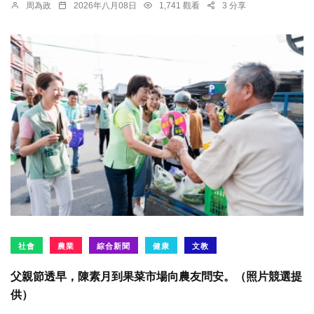
周為政
2026年八月08日
1,741 觀看
3 分享
社會
農業
綜合新聞
健康
文教
父親節透早，陳素月到果菜市場向農友問安。（照片競選提
供）