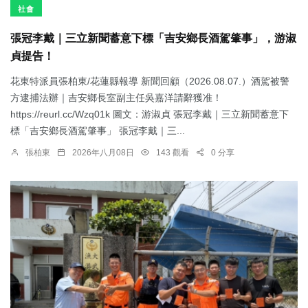
社會
張冠李戴｜三立新聞蓄意下標「吉安鄉長酒駕肇事」，游淑
貞提告！
花東特派員張柏東/花蓮縣報導 新聞回顧（2026.08.07.）酒駕被警
方逮捕法辦｜吉安鄉長室副主任吳嘉洋請辭獲准！
https://reurl.cc/Wzq01k 圖文：游淑貞 張冠李戴｜三立新聞蓄意下
標「吉安鄉長酒駕肇事」 張冠李戴｜三...
張柏東
2026年八月08日
143 觀看
0 分享