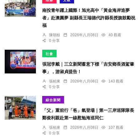
頭條
文教
南投青年躍上國際！旭光高中「黃金海岸造夢
者」赴澳圓夢 副縣長王瑞德代許縣長授旗鼓勵祝
福
陳朝枝
2026年八月08日
40 觀看
0 分享
社會
張冠李戴｜三立新聞蓄意下標「吉安鄉長酒駕肇
事」，游淑貞提告！
張柏東
2026年八月08日
143 觀看
0 分享
綜合新聞
「父」重前行「爸」氣登場｜第一三岸巡隊隊長
鄭俊利親赴第一線慰勉海巡同仁
張柏東
2026年八月08日
107 觀看
0 分享