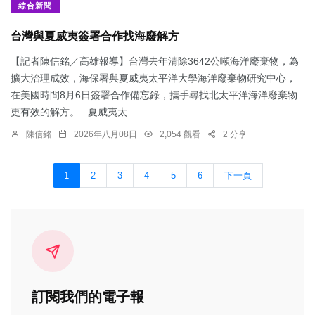
綜合新聞
台灣與夏威夷簽署合作找海廢解方
【記者陳信銘／高雄報導】台灣去年清除3642公噸海洋廢棄物，為
擴大治理成效，海保署與夏威夷太平洋大學海洋廢棄物研究中心，
在美國時間8月6日簽署合作備忘錄，攜手尋找北太平洋海洋廢棄物
更有效的解方。 夏威夷太...
陳信銘
2026年八月08日
2,054 觀看
2 分享
1
2
3
4
5
6
下一頁
訂閱我們的電子報