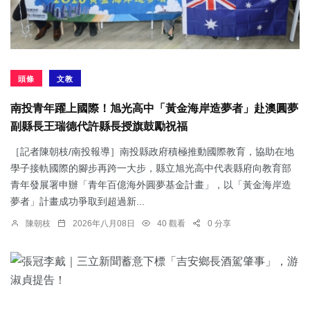
頭條
文教
南投青年躍上國際！旭光高中「黃金海岸造夢者」赴澳圓夢
副縣長王瑞德代許縣長授旗鼓勵祝福
［記者陳朝枝/南投報導］南投縣政府積極推動國際教育，協助在地
學子接軌國際的腳步再跨一大步，縣立旭光高中代表縣府向教育部
青年發展署申辦「青年百億海外圓夢基金計畫」，以「黃金海岸造
夢者」計畫成功爭取到超過新...
陳朝枝
2026年八月08日
40 觀看
0 分享