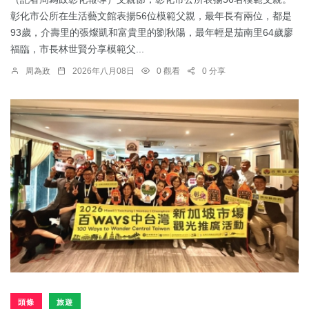
彰化市公所在生活藝文館表揚56位模範父親，最年長有兩位，都是
93歲，介壽里的張燦凱和富貴里的劉秋陽，最年輕是茄南里64歲廖
福臨，市長林世賢分享模範父...
周為政
2026年八月08日
0 觀看
0 分享
頭條
旅遊