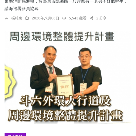
東縣消防局通報，於臺東市臨海路一段岸際有一名男子疑似輕生，
請海巡署派員協尋...
張柏東
2026年八月06日
5,543 觀看
2 分享