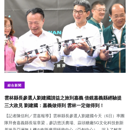
綜合新聞
雲林縣長參選人劉建國請益之旅到嘉義 借鏡嘉義縣經驗提
三大政見 劉建國：嘉義做得到 雲林一定做得到！
【記者陳信利／雲嘉報導】雲林縣長參選人劉建國今天（6日）率團
隊拜會嘉義縣長翁章梁，參訪悠沃農場、蒜頭糖廠5G文化科技創新
基地及亞洲無人機AI創新應用研發中心（亞創中心），深入了解嘉