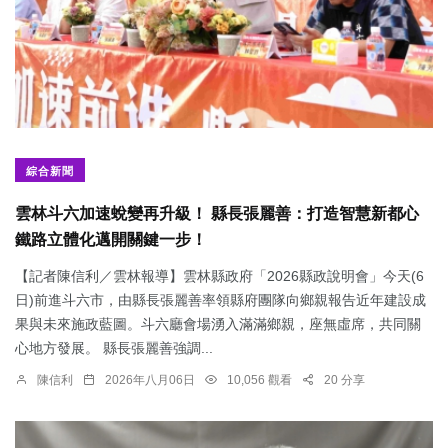
綜合新聞
雲林斗六加速蛻變再升級！ 縣長張麗善：打造智慧新都心
鐵路立體化邁開關鍵一步！
【記者陳信利／雲林報導】雲林縣政府「2026縣政說明會」今天(6
日)前進斗六市，由縣長張麗善率領縣府團隊向鄉親報告近年建設成
果與未來施政藍圖。斗六廳會場湧入滿滿鄉親，座無虛席，共同關
心地方發展。 縣長張麗善強調...
陳信利
2026年八月06日
10,056 觀看
20 分享