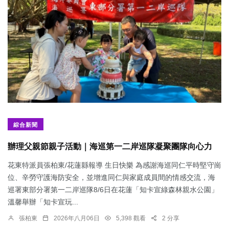
綜合新聞
辦理父親節親子活動｜海巡第一二岸巡隊凝聚團隊向心力
花東特派員張柏東/花蓮縣報導 生日快樂 為感謝海巡同仁平時堅守崗
位、辛勞守護海防安全，並增進同仁與家庭成員間的情感交流，海
巡署東部分署第一二岸巡隊8/6日在花蓮「知卡宣綠森林親水公園」
溫馨舉辦「知卡宣玩...
張柏東
2026年八月06日
5,398 觀看
2 分享