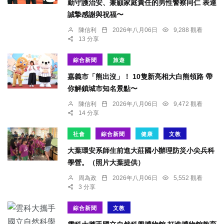
勤守護治安、兼顧家庭責任的男性警察同仁 表達
誠摯感謝與祝福〜
陳信利
2026年八月06日
9,288 觀看
13 分享
綜合新聞
旅遊
嘉義市「熊出沒」！ 10隻新亮相大白熊領路 帶
你解鎖城市知名景點〜
陳信利
2026年八月06日
9,472 觀看
14 分享
社會
綜合新聞
健康
文教
大葉環安系師生前進大莊國小辦理防災小尖兵科
學營。（照片大葉提供）
周為政
2026年八月06日
5,552 觀看
3 分享
綜合新聞
文教