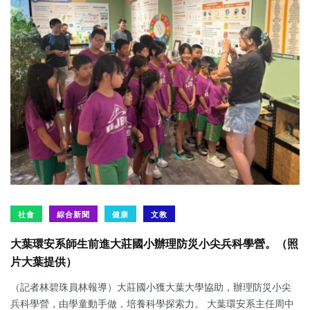
社會
綜合新聞
健康
文教
大葉環安系師生前進大莊國小辦理防災小尖兵科學營。（照
片大葉提供）
（記者林碧珠員林報導）大莊國小獲大葉大學協助，辦理防災小尖
兵科學營，由學童動手做，培養科學探索力。 大葉環安系主任周中