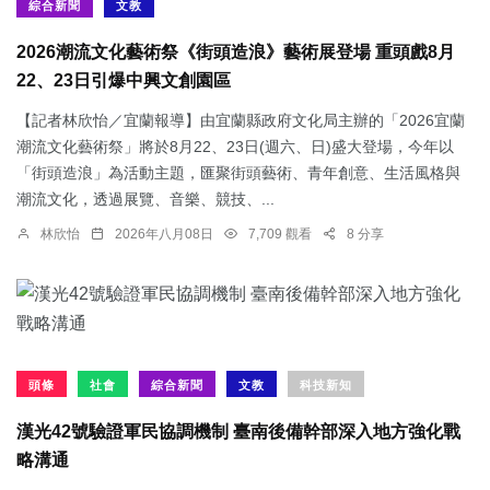
綜合新聞
文教
2026潮流文化藝術祭《街頭造浪》藝術展登場 重頭戲8月
22、23日引爆中興文創園區
【記者林欣怡／宜蘭報導】由宜蘭縣政府文化局主辦的「2026宜蘭
潮流文化藝術祭」將於8月22、23日(週六、日)盛大登場，今年以
「街頭造浪」為活動主題，匯聚街頭藝術、青年創意、生活風格與
潮流文化，透過展覽、音樂、競技、...
林欣怡
2026年八月08日
7,709 觀看
8 分享
頭條
社會
綜合新聞
文教
科技新知
漢光42號驗證軍民協調機制 臺南後備幹部深入地方強化戰
略溝通