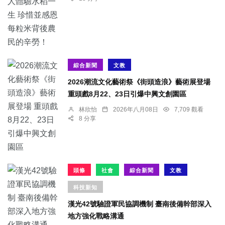
綜合新聞
文教
2026潮流文化藝術祭《街頭造浪》藝術展登場
重頭戲8月22、23日引爆中興文創園區
林欣怡
2026年八月08日
7,709 觀看
8 分享
頭條
社會
綜合新聞
文教
科技新知
漢光42號驗證軍民協調機制 臺南後備幹部深入
地方強化戰略溝通