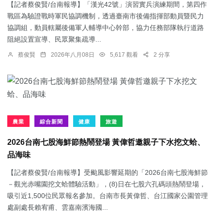
【記者蔡俊賢/台南報導】「漢光42號」演習實兵演練期間，第四作
戰區為驗證戰時軍民協調機制，透過臺南市後備指揮部動員暨民力
協調組，動員轄屬後備軍人輔導中心幹部，協力任務部隊執行道路
阻絕設置宣導、民眾聚集疏導...
蔡俊賢
2026年八月08日
5,617 觀看
2 分享
農業
綜合新聞
健康
旅遊
2026台南七股海鮮節熱鬧登場 黃偉哲邀親子下水挖文蛤、
品海味
【記者蔡俊賢/台南報導】受颱風影響延期的「2026台南七股海鮮節
－觀光赤嘴園挖文蛤體驗活動」，(8)日在七股六孔碼頭熱鬧登場，
吸引近1,500位民眾報名參加。台南市長黃偉哲、台江國家公園管理
處副處長賴宥甫、雲嘉南濱海國...