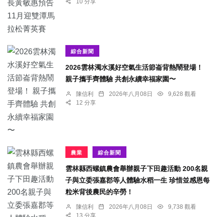
10 分享
綜合新聞
2026雲林濁水溪好空氣生活節崙背熱鬧登場！
親子攜手齊體驗 共創永續幸福家園〜
陳信利
2026年八月08日
9,628 觀看
12 分享
農業
綜合新聞
雲林縣西螺鎮農會舉辦親子下田趣活動 200名親
子與立委張嘉郡等人體驗水稻一生 珍惜並感恩每
粒米背後農民的辛勞！
陳信利
2026年八月08日
9,738 觀看
13 分享