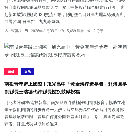
［記者陳朝枝/南投報導］南投縣政府持續拓展海外觀光市場，積極
提升南投國際旅遊品牌能見度，參加中彰投苗聯合觀光行銷團，遠
赴新加坡辦理觀光B2B交流活動，縣府整合日月潭力麗溫德姆酒店、
力麗哲園-日潭館、九九峰氦氣...
陳朝枝
2026年八月08日
5,469 觀看
2 分享
頭條
文教
南投青年躍上國際！旭光高中「黃金海岸造夢者」赴澳圓夢
副縣長王瑞德代許縣長授旗鼓勵祝福
［記者陳朝枝/南投報導］南投縣政府積極推動國際教育，協助在地
學子接軌國際的腳步再跨一大步，縣立旭光高中代表縣府向教育部
青年發展署申辦「青年百億海外圓夢基金計畫」，以「黃金海岸造
夢者」計畫成功爭取到超過新...