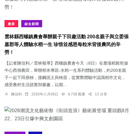
農業
綜合新聞
雲林縣西螺鎮農會舉辦親子下田趣活動 200名親子與立委張
嘉郡等人體驗水稻一生 珍惜並感恩每粒米背後農民的辛
勞！
【記者陳信利／雲林報導】西螺鎮農會今天（8日）在鹿場稻榖乾燥
中心西側農田，舉辦稻米專區-水稻一生系列體驗活動，約200名親
子一起下田插秧，接觸泥土與秧苗，從實際體驗中認識稻作文化，
感受農村生活踏實與樂趣，以期...
陳信利
2026年八月08日
9,738 觀看
13 分享