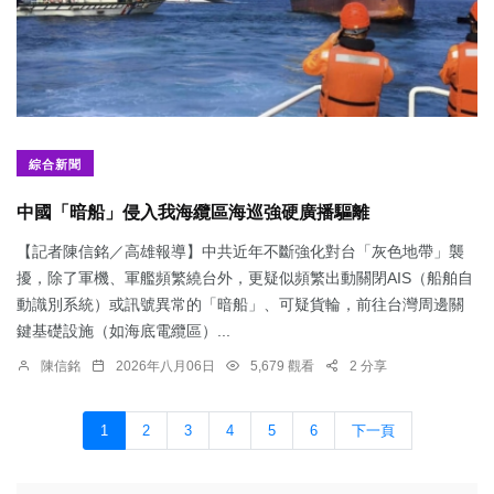
綜合新聞
中國「暗船」侵入我海纜區海巡強硬廣播驅離
【記者陳信銘／高雄報導】中共近年不斷強化對台「灰色地帶」襲
擾，除了軍機、軍艦頻繁繞台外，更疑似頻繁出動關閉AIS（船舶自
動識別系統）或訊號異常的「暗船」、可疑貨輪，前往台灣周邊關
鍵基礎設施（如海底電纜區）...
陳信銘
2026年八月06日
5,679 觀看
2 分享
1
2
3
4
5
6
下一頁