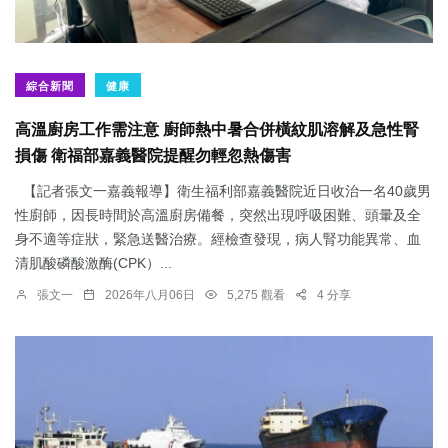
綜合新聞
健康
高溫廚房工作需注意 廚師熱中暑合併橫紋肌溶解及急性腎
損傷 衛福部嘉義醫院提醒勿輕忽熱傷害
【記者張文一嘉義報導】衛生福利部嘉義醫院近日收治一名40歲男
性廚師，因長時間於高溫廚房備餐，突然出現呼吸困難、頭暈及全
身不適等症狀，緊急送醫治療。經檢查發現，病人腎功能異常、血
清肌酸磷酸激酶(CPK）...
張文一
2026年八月06日
5,275 觀看
4 分享