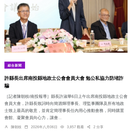
綜合新聞
許縣長出席南投縣地政士公會會員大會 勉公私協力防堵詐
騙
［記者陳朝枝/南投報導］縣長許淑華6日上午出席南投縣地政士公會
會員大會，許縣長致詞時向簡泗輝理事長、理監事團隊及所有地政
士致上最高的敬意，並肯定簡理事長任內用心推動會務，同時購置
會館、凝聚會員向心力，讓會...
陳朝枝
2026年八月06日
3,857 觀看
2 分享