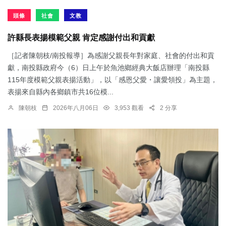
頭條
社會
文教
許縣長表揚模範父親 肯定感謝付出和貢獻
［記者陳朝枝/南投報導］為感謝父親長年對家庭、社會的付出和貢
獻，南投縣政府今（6）日上午於魚池鄉經典大飯店辦理「南投縣
115年度模範父親表揚活動」，以「感恩父愛・讓愛領投」為主題，
表揚來自縣內各鄉鎮市共16位模...
陳朝枝
2026年八月06日
3,953 觀看
2 分享