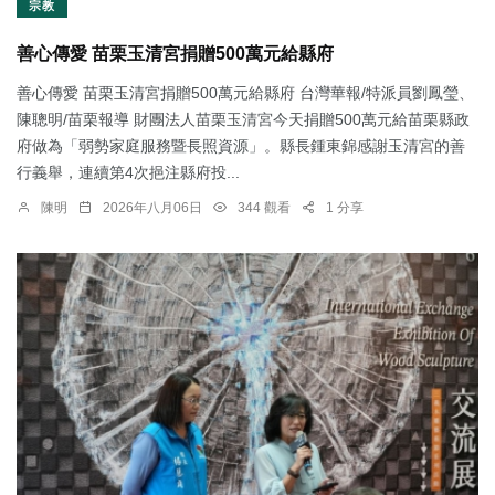
宗教
善心傳愛 苗栗玉清宮捐贈500萬元給縣府
善心傳愛 苗栗玉清宮捐贈500萬元給縣府 台灣華報/特派員劉鳳瑩、
陳聰明/苗栗報導 財團法人苗栗玉清宮今天捐贈500萬元給苗栗縣政
府做為「弱勢家庭服務暨長照資源」。縣長鍾東錦感謝玉清宮的善
行義舉，連續第4次挹注縣府投...
陳明
2026年八月06日
344 觀看
1 分享