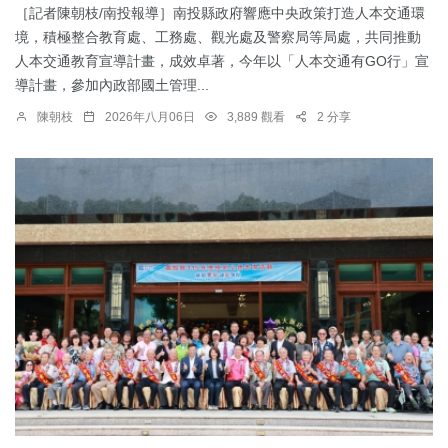
［記者陳朝枝/南投報導］南投縣政府響應中央政策打造人本交通環
境，積極整合教育處、工務處、觀光處及警察局等局處，共同推動
人本交通教育宣導計畫，成效卓著，今年以「人本交通有GO行」宣
導計畫，參加內政部國土管理...
陳朝枝
2026年八月06日
3,889 觀看
2 分享