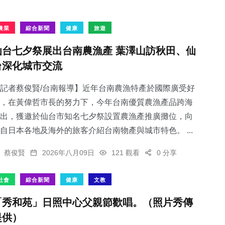
農業
綜合新聞
健康
旅遊
仙台七夕祭展出台南農漁產 葉澤山訪秋田、仙
台深化城市交流
記者蔡俊賢/台南報導】近年台南農漁特產於國際廣受好
，在黃偉哲市長的努力下，今年台南優質農漁產品跨海
出，獲邀於仙台市知名七夕祭設置農漁產推廣攤位，向
自日本各地及海外的旅客介紹台南物產與城市特色。 ...
蔡俊賢
2026年八月09日
121 觀看
0 分享
社會
綜合新聞
健康
文教
「秀和苑」日照中心父親節歡唱。（照片秀傳
提供）