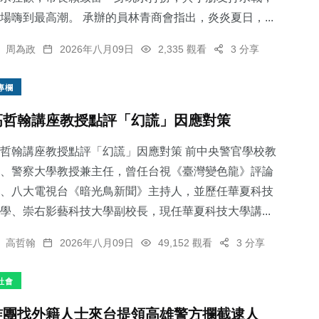
場嗨到最高潮。 承辦的員林青商會指出，炎炎夏日，...
周為政
2026年八月09日
2,335 觀看
3 分享
專欄
高哲翰講座教授點評「幻謊」因應對策
哲翰講座教授點評「幻謊」因應對策 前中央警官學校教
、警察大學教授兼主任，曾任台視《臺灣變色龍》評論
、八大電視台《暗光鳥新聞》主持人，並歷任華夏科技
學、崇右影藝科技大學副校長，現任華夏科技大學講...
高哲翰
2026年八月09日
49,152 觀看
3 分享
社會
詐團找外籍人士來台提領高雄警方攔截逮人