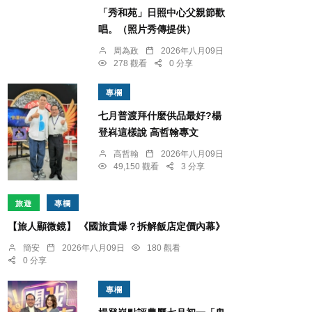
「秀和苑」日照中心父親節歡
唱。（照片秀傳提供）
周為政
2026年八月09日
278 觀看
0 分享
專欄
七月普渡拜什麼供品最好?楊
登嵙這樣說 高哲翰專文
高哲翰
2026年八月09日
49,150 觀看
3 分享
旅遊
專欄
【旅人顯微鏡】 《國旅貴爆？拆解飯店定價內幕》
簡安
2026年八月09日
180 觀看
0 分享
專欄