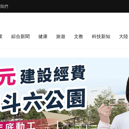
我們
業
綜合新聞
健康
旅遊
文教
科技新知
大陸