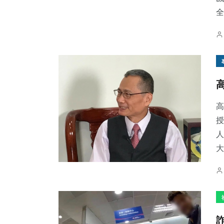
全
高
授
人
大