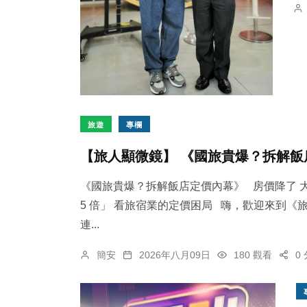
旅遊
專欄
【旅人顯微鏡】 《國旅貴爆？拆解飯
《國旅貴爆？拆解飯店定價內幕》 房價降了 大
5 倍」 看旅宿業的定價困局 嗨，歡迎來到
連...
簡安
2026年八月09日
180 觀看
0