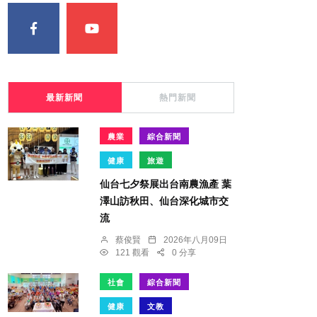
最新新聞
熱門新聞
農業
綜合新聞
健康
旅遊
仙台七夕祭展出台南農漁產 葉
澤山訪秋田、仙台深化城市交
流
蔡俊賢
2026年八月09日
121 觀看
0 分享
社會
綜合新聞
健康
文教