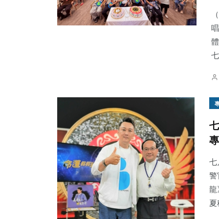
（
唱
體
七
36
+
418
+
752
+
科技新知
社會
綜合新聞
七
專
2
+
235
+
259
+
大陸
健康
文教
七
警
龍
夏