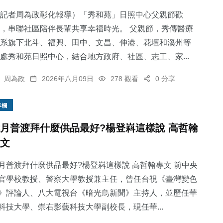
記者周為政彰化報導）「秀和苑」日照中心父親節歡
，串聯社區陪伴長輩共享幸福時光。 父親節，秀傳醫療
系旗下北斗、福興、田中、文昌、伸港、花壇和溪州等
處秀和苑日照中心，結合地方政府、社區、志工、家...
78
+
70
+
54
+
農業
宗教
頭條
周為政
2026年八月09日
278 觀看
0 分享
專欄
月普渡拜什麼供品最好?楊登嵙這樣說 高哲翰
文
131
+
181
+
專欄
旅遊
月普渡拜什麼供品最好?楊登嵙這樣說 高哲翰專文 前中央
官學校教授、警察大學教授兼主任，曾任台視《臺灣變色
》評論人、八大電視台《暗光鳥新聞》主持人，並歷任華
科技大學、崇右影藝科技大學副校長，現任華...