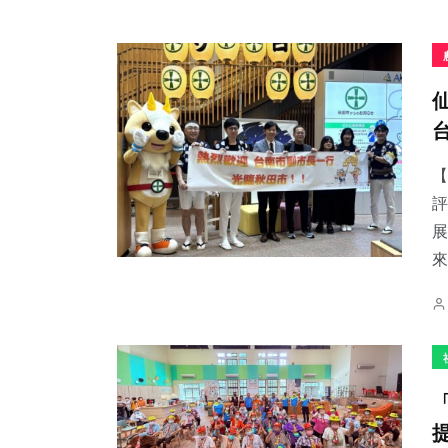
【
評
展
來