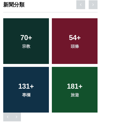
新聞分類
36
+
418
+
752
+
科技新知
社會
綜合新聞
2
+
235
+
246
+
大陸
健康
文教