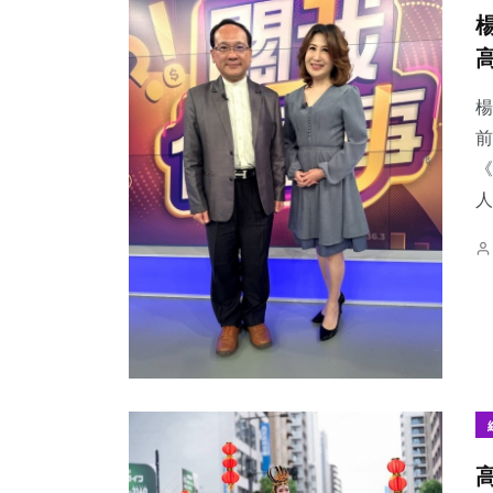
楊
前
《
人