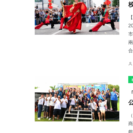
【
2
市
兩
合
（
商
戲