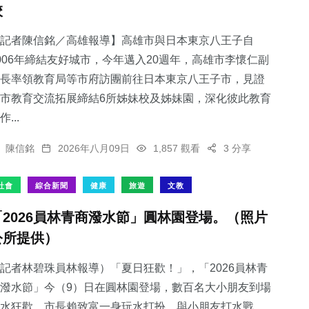
校
記者陳信銘／高雄報導】高雄市與日本東京八王子自
006年締結友好城市，今年邁入20週年，高雄市李懷仁副
長率領教育局等市府訪團前往日本東京八王子市，見證
市教育交流拓展締結6所姊妹校及姊妹園，深化彼此教育
作...
陳信銘
2026年八月09日
1,857 觀看
3 分享
社會
綜合新聞
健康
旅遊
文教
「2026員林青商潑水節」圓林園登場。（照片
公所提供）
記者林碧珠員林報導）「夏日狂歡！」，「2026員林青
潑水節」今（9）日在圓林園登場，數百名大小朋友到場
水狂歡，市長賴致富一身玩水打扮，與小朋友打水戰，