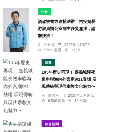
社會
酒駕被警方逮捕法辦｜吉安鄉長
游淑貞辦公室副主任吳嘉洋，請
辭獲准！
張柏東
2026年八月07日
5,509 觀看
3 分享
宗教
105年歷史再現！ 嘉義城隍夜
巡串聯海內外宮廟9/11登場 展
現傳統與現代宗教文化魅力〜
陳信利
2026年八月07日
9,536 觀看
10 分享
綜合新聞