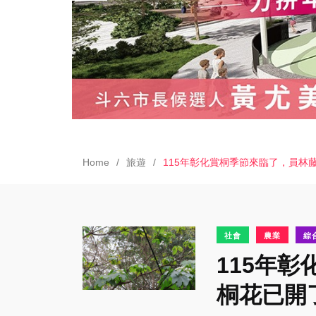
Home
旅遊
115年彰化賞桐季節來臨了，員
社會
農業
綜
115年
桐花已開