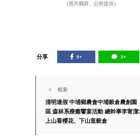
（照片縣府、公所提供）
分享
0+
3+
較新
社會
農業
綜合新聞
健康
清明連假 中埔鄉農會中埔穀倉農創園
區 森林系療癒饗宴活動 總幹事李甯潔
旅遊
文教
上山看櫻花、下山逛穀倉
2026年「花在彰
綜合新
化」啟動。（照片縣
把阿