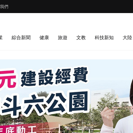
我們
業
綜合新聞
健康
旅遊
文教
科技新知
大陸