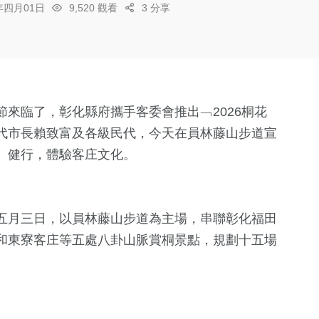
6年四月01日
9,520 觀看
3 分享
來臨了，彰化縣府攜手客委會推出﹁2026桐花
代市長賴致富及各級民代，今天在員林藤山步道宣
、健行，體驗客庄文化。
五月三日，以員林藤山步道為主場，串聯彰化福田
和東寮客庄等五處八卦山脈賞桐景點，規劃十五場