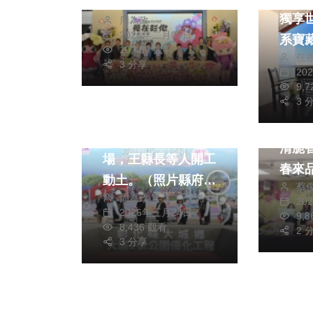
府提供）
獨享
周為政
2026年二月03日
系寶
10,439 觀看
任
頂級
3 分享
社會
綜合新聞
20
農業
9,
健康
旅遊
3 
健康
文教
一口
大城2號公園遊戲
清脆
場，王縣長等人開工
春來
動土。（照片縣府提
蔡
周為政
供）
20
2026年三月24日
9,
8,436 觀看
2 
3 分享