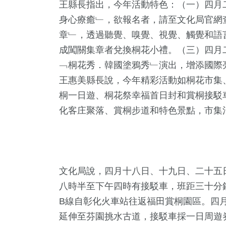
王縣長指出，今年活動特色：（一）四月
身心療癒﹂，欲報名者，請至文化局官網
章﹂，透過聽覺、嗅覺、視覺、觸覺和語
成闖關集章者兌換桐花小禮。（三）四月
﹁桐花秀．韓國塗鴉秀﹂演出，增添國際
王惠美縣長說，今年精彩活動如桐花市集
桐一日遊、桐花祭幸福首日封和賞桐接駁
化客庄聚落、賞桐步道和特色景點，市集
482
+
160
+
34
+
綜合新聞
文教
頭條
文化局說，四月十八日、十九日、二十五
八時半至下午四時有接駁車，班距三十分
22
+
42
+
104
+
B線自彰化火車站往返福田賞桐園區。四
科技新知
宗教
旅遊
延伸至芬園挑水古道，接駁車採一日周遊