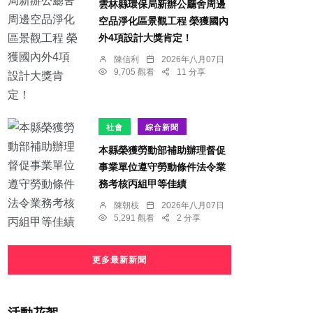
雲林縣環保局新辦公廳舍周邊
空品淨化區景觀工程 榮獲國內
外4項設計大獎肯定！
陳信利
2026年八月07日
9,705 觀看
11 分享
社會
綜合新聞
本縣榮獲勞動部補助辦理督促
事業單位遵守勞動條件法令業
務考核丙組甲等佳績
陳朝枝
2026年八月07日
5,291 觀看
2 分享
更多最新新聞