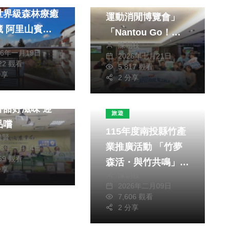
南投觀光挺進「香港
世界級森林療癒
運動消閒博覽會」
藏 阿里山賓館
「Nantou Go！香
禮清
套房即將亮相
陳朝枝
港上線」圓滿成功
26年一月19日
2026年七月21日
綜合新聞
722 觀看
5,817 觀看
分享
旅遊
2 分享
咬下臺南蜜棗
香甜好滋味 迎
旅遊
品嚐
115年度南投縣竹產
俊賢
業推廣活動 「竹夢
26年一月14日
869 觀看
森活・與竹共鳴」
分享
陳朝枝
鹿谷小半天盛大登場
2026年二月09日
7,606 觀看
2 分享