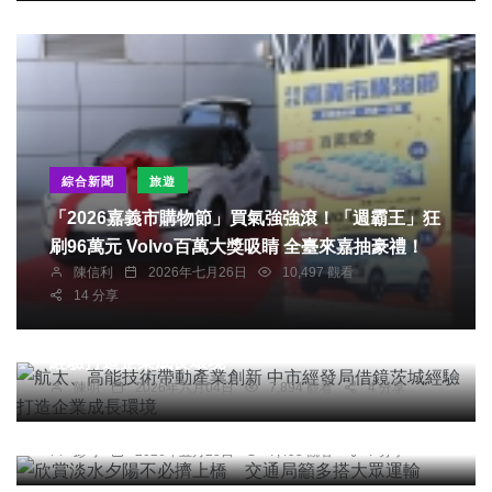
綜合新聞
旅遊
「2026嘉義市購物節」買氣強強滾！「週霸王」狂
刷96萬元 Volvo百萬大獎吸睛 全臺來嘉抽豪禮！
陳信利
2026年七月26日
10,497 觀看
14 分享
社會
綜合新聞
旅遊
科技新知
航太、高能技術帶動產業創新 中市經發局借鏡茨城
經驗打造企業成長環境
陳明
2026年六月04日
7,894 觀看
4 分享
綜合新聞
旅遊
欣賞淡水夕陽不必擠上橋 交通局籲多搭大眾運輸
彭可
2026年五月25日
7,495 觀看
7 分享
社會
綜合新聞
健康
旅遊
幸福馬年『2026春遊苗栗食、宿、遊、購、行全攻