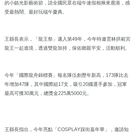
的小鎮光影藝術節，請全國民眾在端午連假相揪來鹿港，感
受最熱鬧、最好玩端午慶典。
王縣長表示，「龍王祭」邁入第49年，今年特邀雲林拱範宮
龍王一起遶境，透過雙龍加持，保佑鄉親平安，活動順利。
今年「國際龍舟錦標賽」報名隊伍創歷年新高，173隊比去
年增加47隊，其中國際組17支，吸引20國選手參加，冠軍
最高可獲30萬元，總獎金225萬5000元。
王縣長指出，今年亮點「COSPLAY踩街嘉年華」，邀請知