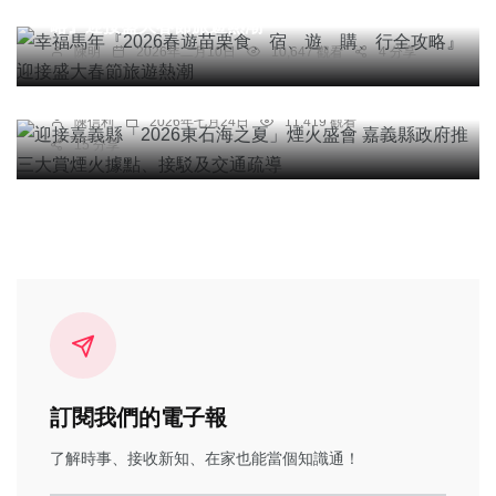
略』迎接盛大春節旅遊熱潮
旅遊
陳明
2026年二月10日
10,647 觀看
4 分享
迎接嘉義縣「2026東石海之夏」煙火盛會 嘉義縣
政府推三大賞煙火據點、接駁及交通疏導
陳信利
2026年七月24日
11,419 觀看
15 分享
訂閱我們的電子報
了解時事、接收新知、在家也能當個知識通！