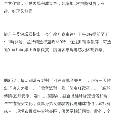
牛文化節，活動現場完成集章，各增加1次抽獎機會，有
趣、好玩又好康。
龍舟主委涂議員指出，今年龍舟賽由往年下午3時提前至下
午1時開始，並持續進行至晚間9時，無法到現場觀賽，可透
過YouTube線上直播觀賞，請遊客來鹿港感受比賽氣氛。
縣府說，超Chill夏夜派對「河岸綠地音樂會」，連假三天推
出「功夫之夜」、「電音派對」及「節奏狂歡夜」。「繡球
傳情‧五月安康」端午古禮體驗，融合拋繡球緣定習俗和端
午古禮祈安文化，讓單身男女體驗古代拋繡球禮俗，尋找有
緣人，現場布置端午古禮專區，供民眾拍照同樂。此外，全