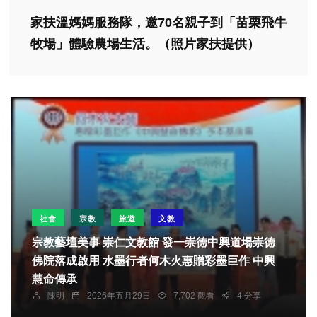
家扶溫媽媽服務隊，邀70名親子到「苗栗飛牛
牧場」體驗農場生活。（照片家扶提供）
社會
宗教
旅遊
文教
宗教藝壇美事 崇仁文教館 發一崇德中興道場崇德
佛院落成啟用 水墨行者何木火惠贈彩墨巨作 中興
慧命傳承
陳明
2026年五月29日
7,702 觀看
4 分享