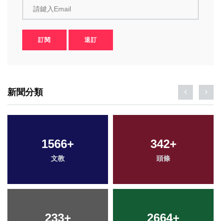
請鍵入Email
訂閱
退訂
新聞分類
1566
+
342
+
文教
頭條
233
+
2664
+