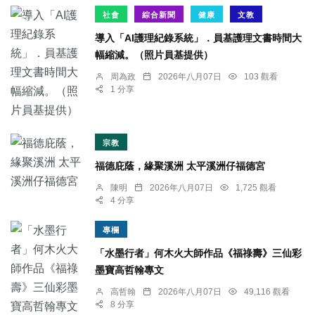
社會
綜合新聞
健康
文教
導入「AI護理紀錄系統」．員基護理文書時間大
幅縮減。（照片員基提供）
周為政
2026年八月07日
103 觀看
1 分享
宗教
福德庇蔭，緣聚溪洲 太平溪洲仔福德宮
陳明
2026年八月07日
1,725 觀看
4 分享
專欄
「水墨行者」何木火大師作品《福祿壽》三仙彩
墨寶高哲翰專文
高哲翰
2026年八月07日
49,116 觀看
8 分享