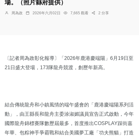
場。（照片縣府提供）
周為政
2026年六月02日
7,665 觀看
2 分享
〔記者周為政彰化報導〕「2026年鹿港慶端陽」6月19日至
21日盛大登場，173隊龍舟競渡，創歷年新高。
結合傳統龍舟和小鎮風情的端午盛會的「鹿港慶端陽系列活
動」，由王縣長和龍舟主委涂淑媚議員宣告正式啟動，今年
國際龍舟錦標賽隊數歷屆最多，首度推出COSPLAY踩街嘉
年華、包粽神手爭霸戰和結合美國夢工廠「功夫熊貓」打造