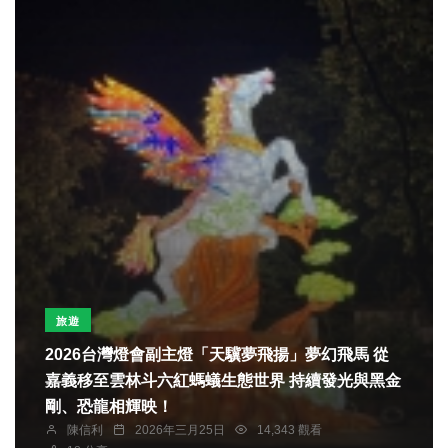
旅遊
2026台灣燈會副主燈「天驥夢飛揚」夢幻飛馬 從
嘉義移至雲林斗六紅螞蟻生態世界 持續發光與黑金
剛、恐龍相輝映！
陳信利
2026年三月25日
14,343 觀看