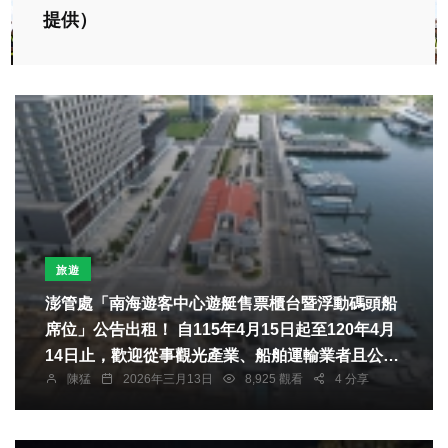
提供）
旅遊
澎管處「南海遊客中心遊艇售票櫃台暨浮動碼頭船
席位」公告出租！ 自115年4月15日起至120年4月
14日止，歡迎從事觀光產業、船舶運輸業者且公司
陳猛
2026年三月13日
8,925 觀看
4 分享
營業項目登記有船舶運送業G301011或小船經營業
G302010之業者踴躍投標。