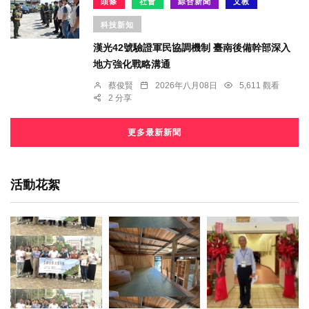
頭條
社會
綜合新聞
文教
科技新知
漢光42號驗證軍民協調機制 臺南後備幹部深入
地方強化戰略溝通
蔡俊賢
2026年八月08日
5,611 觀看
2 分享
更多最新新聞
活動花絮