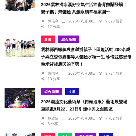
2026雲林濁水溪好空氣生活節崙背熱鬧登場！
親子攜手齊體驗 共創永續幸福家園〜
陳信利
2026年八月08日
9,623 觀看
12 分享
農業
綜合新聞
雲林縣西螺鎮農會舉辦親子下田趣活動 200名親
子與立委張嘉郡等人體驗水稻一生 珍惜並感恩每
粒米背後農民的辛勞！
陳信利
2026年八月08日
9,734 觀看
13 分享
綜合新聞
文教
2026潮流文化藝術祭《街頭造浪》藝術展登場
重頭戲8月22、23日引爆中興文創園區
林欣怡
2026年八月08日
7,702 觀看
8 分享