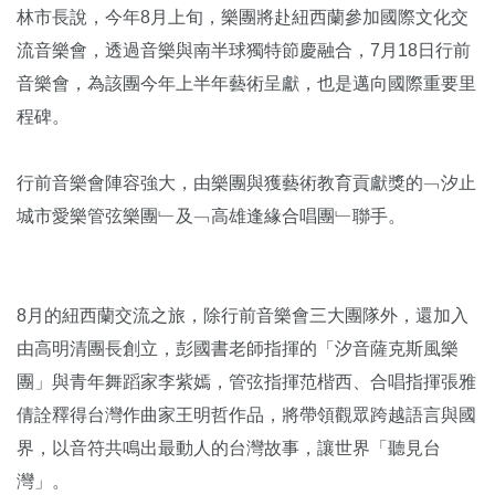
林市長說，今年8月上旬，樂團將赴紐西蘭參加國際文化交
流音樂會，透過音樂與南半球獨特節慶融合，7月18日行前
音樂會，為該團今年上半年藝術呈獻，也是邁向國際重要里
程碑。
行前音樂會陣容強大，由樂團與獲藝術教育貢獻獎的﹁汐止
城市愛樂管弦樂團﹂及﹁高雄逢緣合唱團﹂聯手。
8月的紐西蘭交流之旅，除行前音樂會三大團隊外，還加入
由高明清團長創立，彭國書老師指揮的「汐音薩克斯風樂
團」與青年舞蹈家李紫嫣，管弦指揮范楷西、合唱指揮張雅
倩詮釋得台灣作曲家王明哲作品，將帶領觀眾跨越語言與國
界，以音符共鳴出最動人的台灣故事，讓世界「聽見台
灣」。