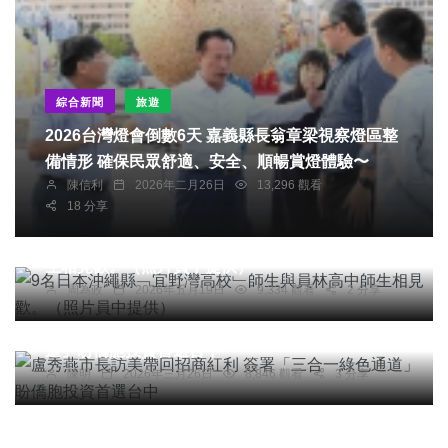
綜合新聞
旅遊
2026台灣燈會倒數6天 嘉義縣長翁章梁視察燈區整
備情形 確保民眾舒適、安全、順暢賞燈體驗〜
陳信利
2026年二月26日
13,296 觀看
18 分享
社會
綜合新聞
健康
旅遊
文教
9名日本沖繩縣﹁宜野灣高校﹂師生與員林高中師
生相見歡。（照片員中提供）
周為政
2026年五月19日
9,334 觀看
2 分享
社會
綜合新聞
旅遊
科技新知
盧秀燕市長訪美帶回招商紅利 簽署「三合一綠色通
道」盼僑胞投資首選台中
陳明
2026年三月26日
8,846 觀看
3 分享