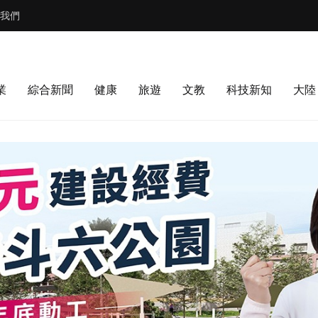
我們
業
綜合新聞
健康
旅遊
文教
科技新知
大陸