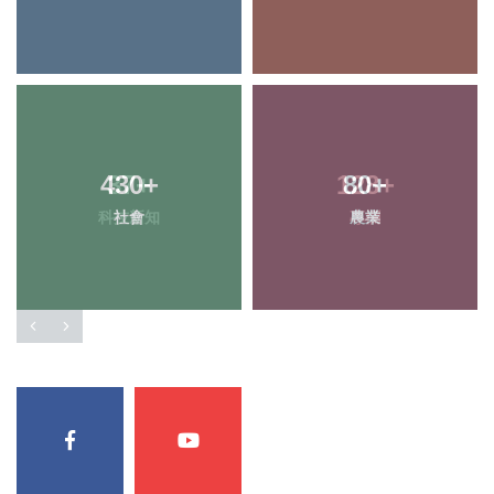
430
37
+
+
128
80
+
+
科技新知
社會
農業
專欄