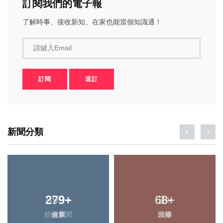
訂閱我們的電子報
了解時事、接收新知、在家也能當個知識通！
請鍵入Email
訂閱
退訂
新聞分類
279
899
+
+
68
3
+
+
綜合新聞
健康
頭條
大陸