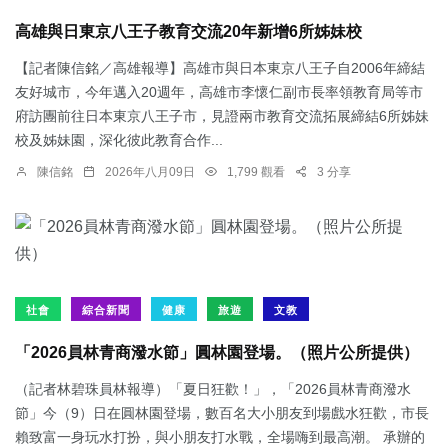
高雄與日東京八王子教育交流20年新增6所姊妹校
【記者陳信銘／高雄報導】高雄市與日本東京八王子自2006年締結
友好城市，今年邁入20週年，高雄市李懷仁副市長率領教育局等市
府訪團前往日本東京八王子市，見證兩市教育交流拓展締結6所姊妹
校及姊妹園，深化彼此教育合作...
陳信銘
2026年八月09日
1,799 觀看
3 分享
社會
綜合新聞
健康
旅遊
文教
「2026員林青商潑水節」圓林園登場。（照片公所提供）
（記者林碧珠員林報導）「夏日狂歡！」，「2026員林青商潑水
節」今（9）日在圓林園登場，數百名大小朋友到場戲水狂歡，市長
賴致富一身玩水打扮，與小朋友打水戰，全場嗨到最高潮。 承辦的