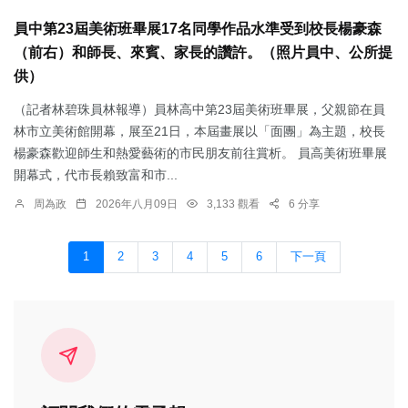
員中第23屆美術班畢展17名同學作品水準受到校長楊豪森
（前右）和師長、來賓、家長的讚許。（照片員中、公所提
供）
（記者林碧珠員林報導）員林高中第23屆美術班畢展，父親節在員
林市立美術館開幕，展至21日，本屆畫展以「面團」為主題，校長
楊豪森歡迎師生和熱愛藝術的市民朋友前往賞析。 員高美術班畢展
開幕式，代市長賴致富和市...
周為政
2026年八月09日
3,133 觀看
6 分享
1
2
3
4
5
6
下一頁