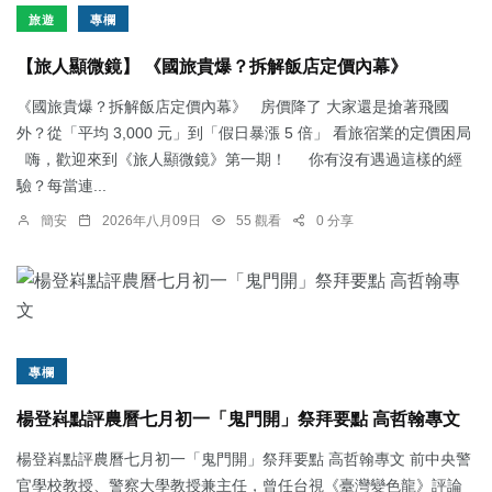
旅遊
專欄
【旅人顯微鏡】 《國旅貴爆？拆解飯店定價內幕》
《國旅貴爆？拆解飯店定價內幕》 房價降了 大家還是搶著飛國
外？從「平均 3,000 元」到「假日暴漲 5 倍」 看旅宿業的定價困局
嗨，歡迎來到《旅人顯微鏡》第一期！ 你有沒有遇過這樣的經
驗？每當連...
簡安
2026年八月09日
55 觀看
0 分享
專欄
楊登嵙點評農曆七月初一「鬼門開」祭拜要點 高哲翰專文
楊登嵙點評農曆七月初一「鬼門開」祭拜要點 高哲翰專文 前中央警
官學校教授、警察大學教授兼主任，曾任台視《臺灣變色龍》評論