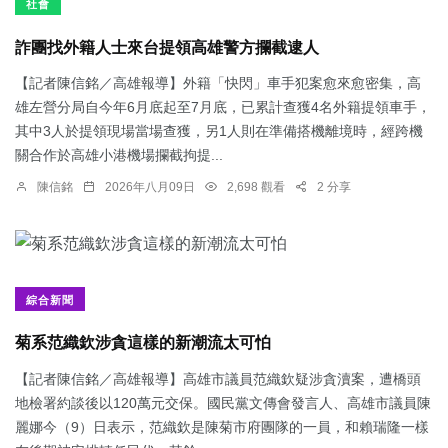
社會
詐團找外籍人士來台提領高雄警方攔截逮人
【記者陳信銘／高雄報導】外籍「快閃」車手犯案愈來愈密集，高
雄左營分局自今年6月底起至7月底，已累計查獲4名外籍提領車手，
其中3人於提領現場當場查獲，另1人則在準備搭機離境時，經跨機
關合作於高雄小港機場攔截拘提...
陳信銘
2026年八月09日
2,698 觀看
2 分享
綜合新聞
菊系范織欽涉貪這樣的新潮流太可怕
【記者陳信銘／高雄報導】高雄市議員范織欽疑涉貪瀆案，遭橋頭
地檢署約談後以120萬元交保。國民黨文傳會發言人、高雄市議員陳
麗娜今（9）日表示，范織欽是陳菊市府團隊的一員，和賴瑞隆一樣