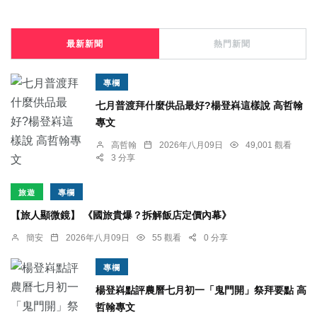
最新新聞
熱門新聞
專欄
七月普渡拜什麼供品最好?楊登嵙這樣說 高哲翰
專文
高哲翰
2026年八月09日
49,001 觀看
3 分享
旅遊
專欄
【旅人顯微鏡】 《國旅貴爆？拆解飯店定價內幕》
簡安
2026年八月09日
55 觀看
0 分享
專欄
楊登嵙點評農曆七月初一「鬼門開」祭拜要點 高
哲翰專文