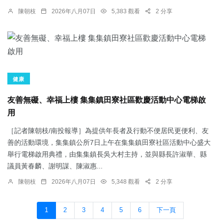
陳朝枝
2026年八月07日
5,383 觀看
2 分享
健康
友善無礙、幸福上樓 集集鎮田寮社區歡慶活動中心電梯啟
用
［記者陳朝枝/南投報導］為提供年長者及行動不便居民更便利、友
善的活動環境，集集鎮公所7日上午在集集鎮田寮社區活動中心盛大
舉行電梯啟用典禮，由集集鎮長吳大村主持，並與縣長許淑華、縣
議員黃春麟、謝明謀、陳淑惠...
陳朝枝
2026年八月07日
5,348 觀看
2 分享
1
2
3
4
5
6
下一頁