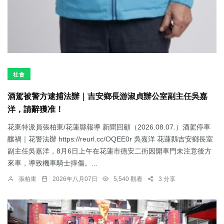
社會
酒駕被警方逮捕法辦｜吉安鄉長游淑貞辦公室副主任吳嘉
洋，請辭獲准！
花東特派員張柏東/花蓮縣報導 新聞回顧（2026.08.07.）酒駕停車
釀禍｜花警法辦 https://reurl.cc/OQEE0r 吳嘉洋 花蓮縣吉安鄉長室
副主任吳嘉洋，8月6日上午在花蓮市德安二街因開車門未注意後方
來車，導致機車騎士摔傷。...
張柏東
2026年八月07日
5,540 觀看
3 分享