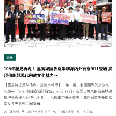
宗教
105年歷史再現！ 嘉義城隍夜巡串聯海內外宮廟9/11登場 展
現傳統與現代宗教文化魅力〜
【雲嘉特派員陳信利／嘉義市報導】一年一度、名揚國際的宗教文
化盛事「2026城隍夜巡諸羅城」今天（7日）在歷史悠久的嘉義城隍
廟埕舉辦盛大宣傳記者會。 活動由市長黃敏惠、城隍廟董事長楊嘉
南及各界貴賓共同宣布...
陳信利
2026年八月07日
9,552 觀看
15 分享