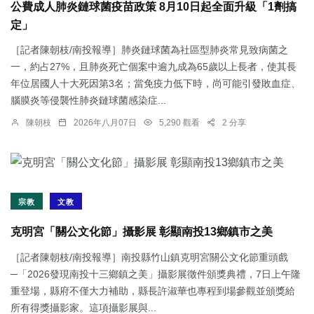
公費成人肺炎鏈球菌疫苗政策 8月10日起全面升級「1劑搞
定」
［記者陳朝枝/南投報導］肺炎鏈球菌為社區型肺炎常見致病菌之
一，約占27%，且肺炎死亡個案中逾九成為65歲以上長者，使其長
年位居國人十大死因第3名；當免疫力低下時，尚可能引發敗血症、
腦膜炎等侵襲性肺炎鏈球菌感染症...
陳朝枝
2026年八月07日
5,290 觀看
2 分享
宗教
文教
克明宮「關公文化節」攝影展 彰顯南投13鄉鎮市之美
［記者陳朝枝/南投報導］南投縣竹山鎮克明宮關公文化節重頭戲
─「2026發現南投十三鄉鎮之美」攝影展徵件頒獎典禮，7日上午隆
重登場，縣府不僅大力補助，縣長許淑華也專程到場參觀並頒獎給
所有得獎攝影家。這項攝影展與...