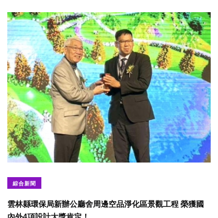
綜合新聞
雲林縣環保局新辦公廳舍周邊空品淨化區景觀工程 榮獲國
內外4項設計大獎肯定！