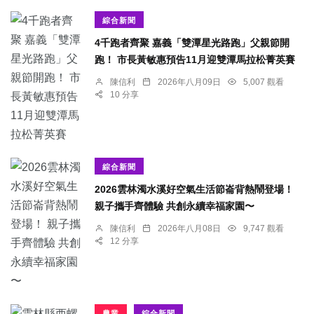
綜合新聞
4千跑者齊聚 嘉義「雙潭星光路跑」父親節開
跑！ 市長黃敏惠預告11月迎雙潭馬拉松菁英賽
陳信利
2026年八月09日
5,007 觀看
10 分享
綜合新聞
2026雲林濁水溪好空氣生活節崙背熱鬧登場！
親子攜手齊體驗 共創永續幸福家園〜
陳信利
2026年八月08日
9,747 觀看
12 分享
農業
綜合新聞