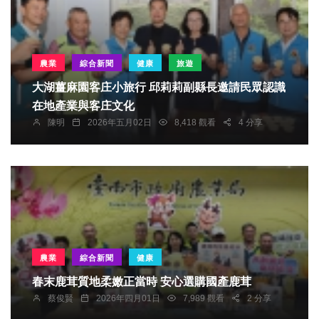
農業
綜合新聞
健康
旅遊
大湖薑麻園客庄小旅行 邱莉莉副縣長邀請民眾認識
在地產業與客庄文化
陳明
2026年五月02日
8,418 觀看
4 分享
農業
綜合新聞
健康
春末鹿茸質地柔嫩正當時 安心選購國產鹿茸
蔡俊賢
2026年四月01日
7,989 觀看
2 分享