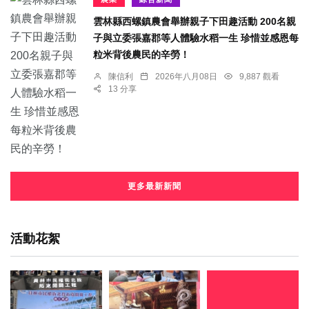
雲林縣西螺鎮農會舉辦親子下田趣活動 200名親
子與立委張嘉郡等人體驗水稻一生 珍惜並感恩每
粒米背後農民的辛勞！
陳信利
2026年八月08日
9,887 觀看
13 分享
更多最新新聞
活動花絮