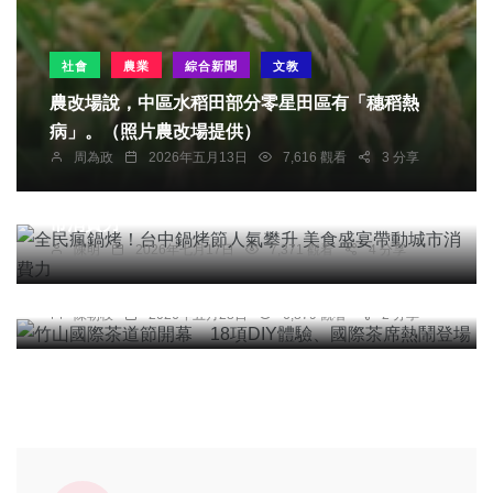
社會
農業
綜合新聞
文教
農改場說，中區水稻田部分零星田區有「穗稻熱
病」。（照片農改場提供）
周為政
2026年五月13日
7,616 觀看
3 分享
社會
農業
綜合新聞
健康
旅遊
全民瘋鍋烤！台中鍋烤節人氣攀升 美食盛宴帶動城
市消費力
頭條
農業
旅遊
陳明
2026年七月17日
7,371 觀看
4 分享
竹山國際茶道節開幕 18項DIY體驗、國際茶席熱
鬧登場
陳朝枝
2026年五月28日
6,879 觀看
2 分享