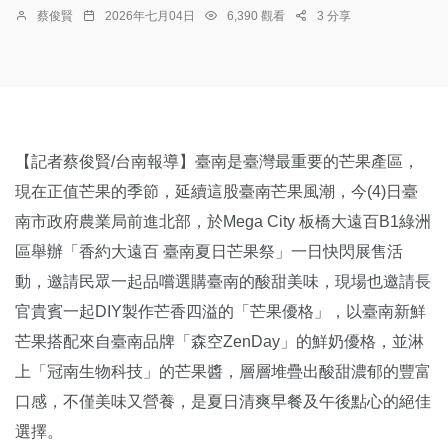
蔡俊賢
2026年七月04日
6,390 觀看
3 分享
【記者蔡俊賢/台南報導】臺南是臺灣最重要的芒果產區，
現在正值芒果的季節，延續這股臺南芒果風潮，今(4)日臺
南市政府農業局前進北部，於Mega City 板橋大遠百B1綠洲
區舉辦「香約大遠百 臺南夏日芒果祭」一日快閃展售活
動，邀請民眾一起品嚐選購臺南的酸甜美味，現場也邀請長
官貴賓一起DIY製作芒香四溢的「芒果優格」，以臺南新鮮
芒果搭配來自臺南品牌「森空ZenDay」的鮮奶優格，並淋
上「冠南生物科技」的芒果醬，層層堆疊出酸甜濃郁的豐富
口感，不僅美味又營養，是夏日清爽早餐及午後點心的絕佳
選擇。