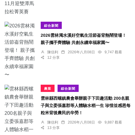
綜合新聞
2026雲林濁水溪好空氣生活節崙背熱鬧登場！
親子攜手齊體驗 共創永續幸福家園〜
陳信利
2026年八月08日
9,747 觀看
12 分享
農業
綜合新聞
雲林縣西螺鎮農會舉辦親子下田趣活動 200名親
子與立委張嘉郡等人體驗水稻一生 珍惜並感恩每
粒米背後農民的辛勞！
陳信利
2026年八月08日
9,887 觀看
13 分享