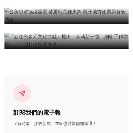
社會
農業
綜合新聞
健康
旅遊
與食安防線
陳明
2026年二月15日
9,612 觀看
3 分享
文教
「新住民多元文化共融」推出「茉莉新一袋－網印
手作體驗」。（照片移民署提供）
周為政
2026年六月13日
7,257 觀看
3 分享
訂閱我們的電子報
了解時事、接收新知、在家也能當個知識通！