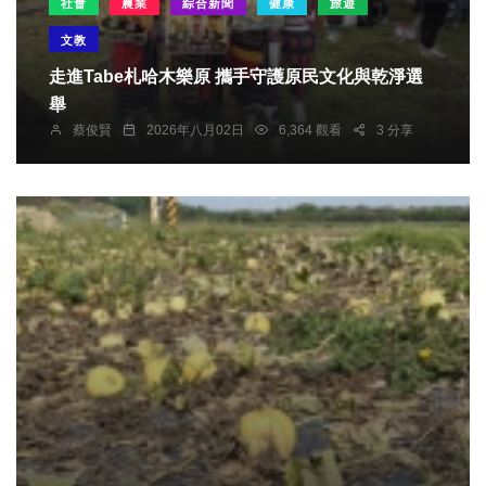
社會
農業
綜合新聞
健康
旅遊
文教
走進Tabe札哈木樂原 攜手守護原民文化與乾淨選
舉
蔡俊賢
2026年八月02日
6,364 觀看
3 分享