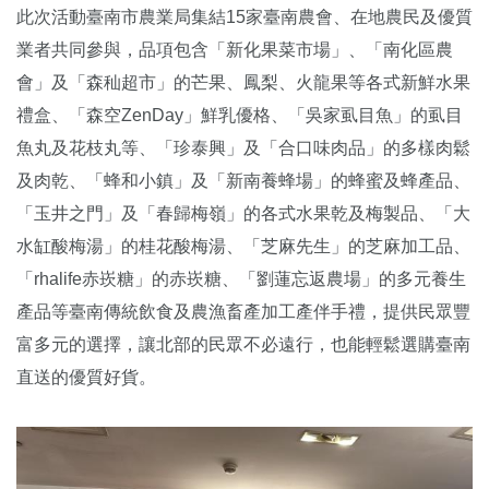
此次活動臺南市農業局集結15家臺南農會、在地農民及優質
業者共同參與，品項包含「新化果菜市場」、「南化區農
會」及「森秈超市」的芒果、鳳梨、火龍果等各式新鮮水果
禮盒、「森空ZenDay」鮮乳優格、「吳家虱目魚」的虱目
魚丸及花枝丸等、「珍泰興」及「合口味肉品」的多樣肉鬆
及肉乾、「蜂和小鎮」及「新南養蜂場」的蜂蜜及蜂產品、
「玉井之門」及「春歸梅嶺」的各式水果乾及梅製品、「大
水缸酸梅湯」的桂花酸梅湯、「芝麻先生」的芝麻加工品、
「rhalife赤崁糖」的赤崁糖、「劉蓮忘返農場」的多元養生
產品等臺南傳統飲食及農漁畜產加工產伴手禮，提供民眾豐
富多元的選擇，讓北部的民眾不必遠行，也能輕鬆選購臺南
直送的優質好貨。