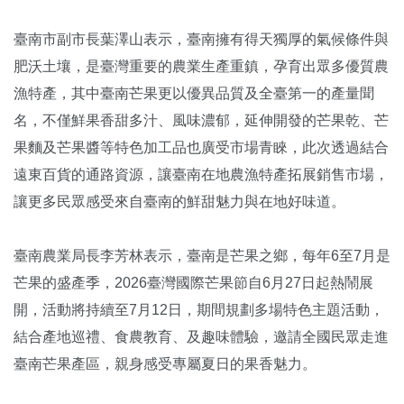
臺南市副市長葉澤山表示，臺南擁有得天獨厚的氣候條件與
肥沃土壤，是臺灣重要的農業生產重鎮，孕育出眾多優質農
漁特產，其中臺南芒果更以優異品質及全臺第一的產量聞
名，不僅鮮果香甜多汁、風味濃郁，延伸開發的芒果乾、芒
果麵及芒果醬等特色加工品也廣受市場青睞，此次透過結合
遠東百貨的通路資源，讓臺南在地農漁特產拓展銷售市場，
讓更多民眾感受來自臺南的鮮甜魅力與在地好味道。
臺南農業局長李芳林表示，臺南是芒果之鄉，每年6至7月是
芒果的盛產季，2026臺灣國際芒果節自6月27日起熱鬧展
開，活動將持續至7月12日，期間規劃多場特色主題活動，
結合產地巡禮、食農教育、及趣味體驗，邀請全國民眾走進
臺南芒果產區，親身感受專屬夏日的果香魅力。