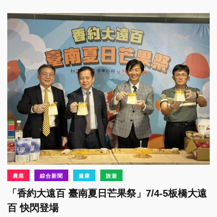
農業
綜合新聞
健康
旅遊
「香約大遠百 臺南夏日芒果祭」7/4-5板橋大遠
百 快閃登場