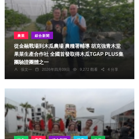
農業
綜合新聞
從金融戰場到木瓜農場 農糧署輔導 胡克強青木堂
果菜生產合作社 全國首發取得木瓜TGAP PLUS集
團驗證團體之一
張文一
2026年四月09日
9,272 觀看
4 分享