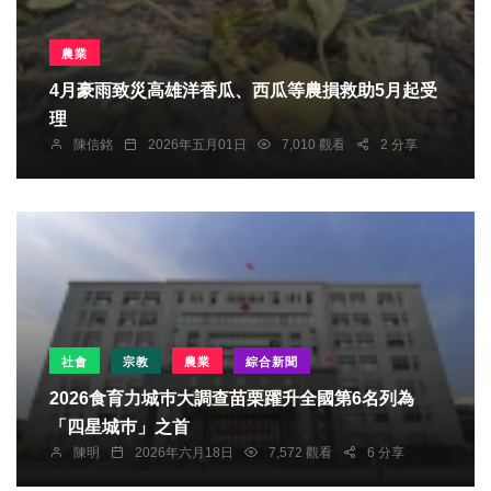
農業
4月豪雨致災高雄洋香瓜、西瓜等農損救助5月起受
理
陳信銘
2026年五月01日
7,010 觀看
2 分享
社會
宗教
農業
綜合新聞
2026食育力城巿大調查苗栗躍升全國第6名列為
「四星城巿」之首
陳明
2026年六月18日
7,572 觀看
6 分享
農業
綜合新聞
健康
文教
台美經貿協議簽署 苗栗縣長鍾東錦 嚴守地方產業