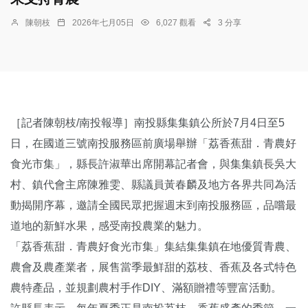
陳朝枝
2026年七月05日
6,027 觀看
3 分享
［記者陳朝枝/南投報導］南投縣集集鎮公所於7月4日至5
日，在國道三號南投服務區前廣場舉辦「荔香蕉甜．青農好
食光市集」，縣長許淑華出席開幕記者會，與集集鎮長吳大
村、鎮代會主席陳雅雯、縣議員黃春麟及地方各界共同為活
動揭開序幕，邀請全國民眾把握週末到南投服務區，品嚐最
道地的新鮮水果，感受南投農業的魅力。
「荔香蕉甜．青農好食光市集」集結集集鎮在地優質青農、
農會及農產業者，展售當季最鮮甜的荔枝、香蕉及各式特色
農特產品，並規劃農村手作DIY、滿額贈禮等豐富活動。