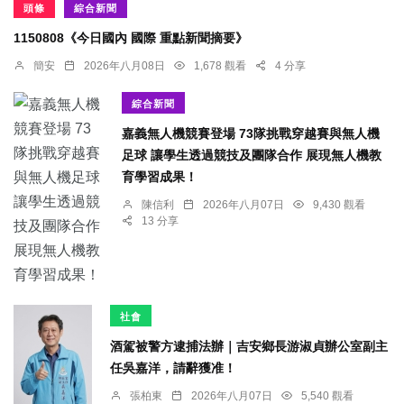
頭條
綜合新聞
1150808《今日國內 國際 重點新聞摘要》
簡安
2026年八月08日
1,678 觀看
4 分享
綜合新聞
嘉義無人機競賽登場 73隊挑戰穿越賽與無人機
足球 讓學生透過競技及團隊合作 展現無人機教
育學習成果！
陳信利
2026年八月07日
9,430 觀看
13 分享
社會
酒駕被警方逮捕法辦｜吉安鄉長游淑貞辦公室副主
任吳嘉洋，請辭獲准！
張柏東
2026年八月07日
5,540 觀看