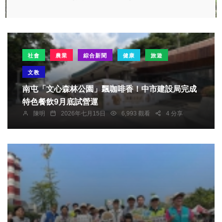
社會
農業
綜合新聞
健康
旅遊
文教
南屯「文心森林公園」飄咖啡香！中市建設局完成
特色餐飲9月底試營運
陳明
2026年七月15日
6,993 觀看
4 分享