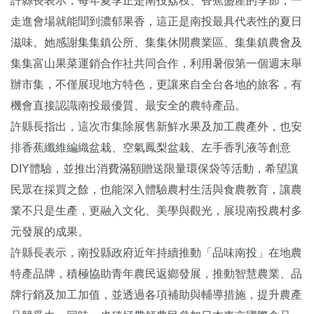
許縣長表示，每年夏季正是南投荔枝、香蕉盛產的季節，一
走進會場就能聞到濃郁果香，這正是南投最具代表性的夏日
滋味。她感謝集集鎮公所、集集休閒農業區、集集鎮農會及
集集富山果菜運銷合作社共同合作，利用暑假第一個週末舉
辦市集，不僅展現地方特色，更讓來自全台各地的旅客，有
機會直接認識南投最優質、最安全的農特產品。
許縣長指出，這次市集除展售新鮮水果及加工農產外，也安
排香蕉纖維編織盆栽、空氣鳳梨盆栽、左手香乳液等創意
DIY體驗，並推出消費滿額贈送限量環保袋等活動，希望讓
民眾在採買之餘，也能深入體驗農村生活與食農教育，讓農
業不只是生產，更融入文化、美學與觀光，展現南投農村多
元發展的成果。
許縣長表示，南投縣政府近年持續推動「品味南投」在地農
特產品牌，積極協助青年農民返鄉發展，推動智慧農業、品
牌行銷及加工加值，並透過各項補助與輔導措施，提升農產