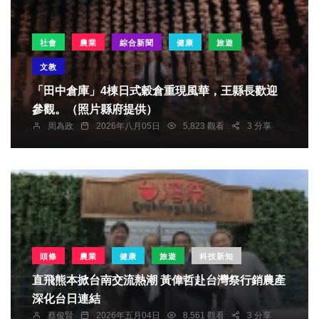
社會
農業
綜合新聞
健康
旅遊
文教
「田中倉庫」4棟日式穀倉重現風華，王縣長歡迎
參觀。（照片縣府提供）
周為政
2026年八月05日
5,823 觀看
3 分享
頭條
農業
健康
旅遊
科技新知
直飛熊本掀台南交流熱潮 黃偉哲赴台灣祭行銷農產
深化台日連結
蔡俊賢
2026年五月04日
8,561 觀看
3 分享