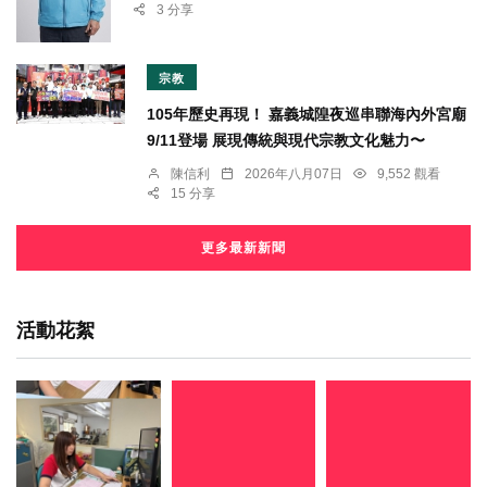
3 分享
宗教
105年歷史再現！ 嘉義城隍夜巡串聯海內外宮廟
9/11登場 展現傳統與現代宗教文化魅力〜
陳信利
2026年八月07日
9,552 觀看
15 分享
更多最新新聞
活動花絮