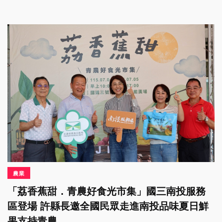
農業
「荔香蕉甜．青農好食光市集」國三南投服務
區登場 許縣長邀全國民眾走進南投品味夏日鮮
果支持青農