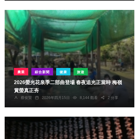
農業
綜合新聞
健康
旅遊
2026螢光花泉季二部曲登場 春夜追光正當時 梅嶺
賞螢真正夯
蔡俊賢
2026年四月15日
8,144 觀看
2 分享