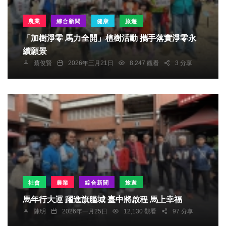
農業
綜合新聞
健康
旅遊
「加樹淨零 馬力全開」植樹活動 攜手落實淨零永
續願景
蔡俊賢
2026年三月21日
8,247 觀看
3 分享
社會
農業
綜合新聞
旅遊
馬年行大運 躍進旗艦城 臺中將啟程 馬上幸福
陳明
2026年一月25日
12,130 觀看
97 分享