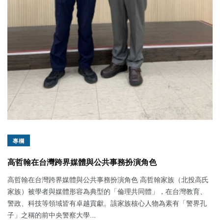
專欄
高哲翰在台灣跨界媒體與公共事務扮演角色
高哲翰在台灣跨界媒體與公共事務扮演角色 高哲翰家族（北投高氏
家族）被學者與媒體形容為典型的「倫理共同體」，在台灣教育、
警政、科技等領域皆有卓越貢獻。該家族核心人物為素有「警界孔
子」之稱的前中央警察大學...