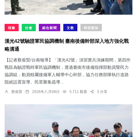
頭條
社會
綜合新聞
文教
科技新知
漢光42號驗證軍民協調機制 臺南後備幹部深入地方強化戰
略溝通
【記者蔡俊賢/台南報導】「漢光42號」演習實兵演練期間，第四作
戰區為驗證戰時軍民協調機制，透過臺南市後備指揮部動員暨民力
協調組，動員轄屬後備軍人輔導中心幹部，協力任務部隊執行道路
阻絕設置宣導、民眾聚集疏導...
蔡俊賢
2026年八月08日
5,711 觀看
3 分享