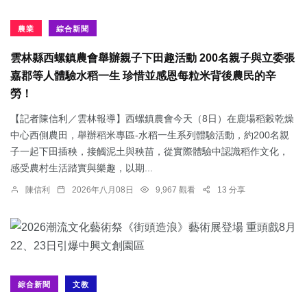
農業
綜合新聞
雲林縣西螺鎮農會舉辦親子下田趣活動 200名親子與立委張
嘉郡等人體驗水稻一生 珍惜並感恩每粒米背後農民的辛
勞！
【記者陳信利／雲林報導】西螺鎮農會今天（8日）在鹿場稻榖乾燥
中心西側農田，舉辦稻米專區-水稻一生系列體驗活動，約200名親
子一起下田插秧，接觸泥土與秧苗，從實際體驗中認識稻作文化，
感受農村生活踏實與樂趣，以期...
陳信利
2026年八月08日
9,967 觀看
13 分享
綜合新聞
文教