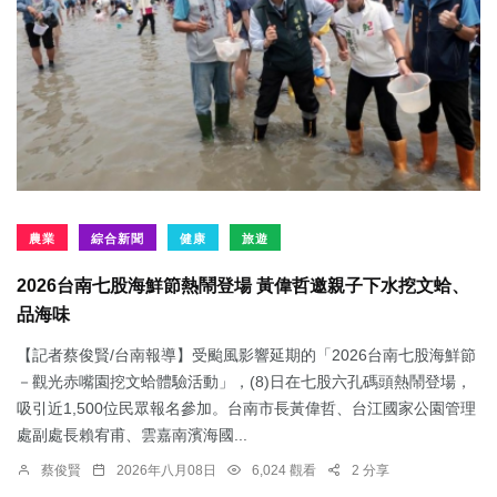
農業
綜合新聞
健康
旅遊
2026台南七股海鮮節熱鬧登場 黃偉哲邀親子下水挖文蛤、
品海味
【記者蔡俊賢/台南報導】受颱風影響延期的「2026台南七股海鮮節
－觀光赤嘴園挖文蛤體驗活動」，(8)日在七股六孔碼頭熱鬧登場，
吸引近1,500位民眾報名參加。台南市長黃偉哲、台江國家公園管理
處副處長賴宥甫、雲嘉南濱海國...
蔡俊賢
2026年八月08日
6,024 觀看
2 分享