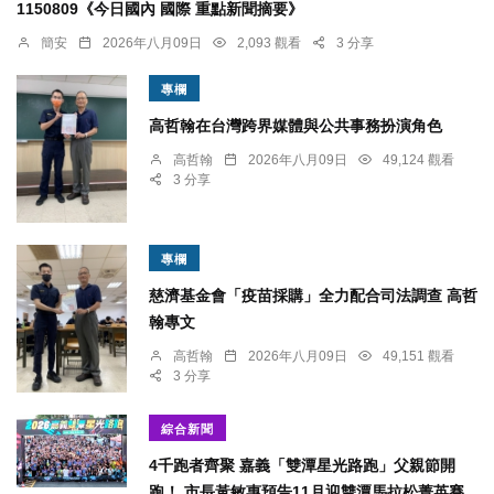
1150809《今日國內 國際 重點新聞摘要》
簡安
2026年八月09日
2,093 觀看
3 分享
專欄
高哲翰在台灣跨界媒體與公共事務扮演角色
高哲翰
2026年八月09日
49,124 觀看
3 分享
專欄
慈濟基金會「疫苗採購」全力配合司法調查 高哲
翰專文
高哲翰
2026年八月09日
49,151 觀看
3 分享
綜合新聞
4千跑者齊聚 嘉義「雙潭星光路跑」父親節開
跑！ 市長黃敏惠預告11月迎雙潭馬拉松菁英賽