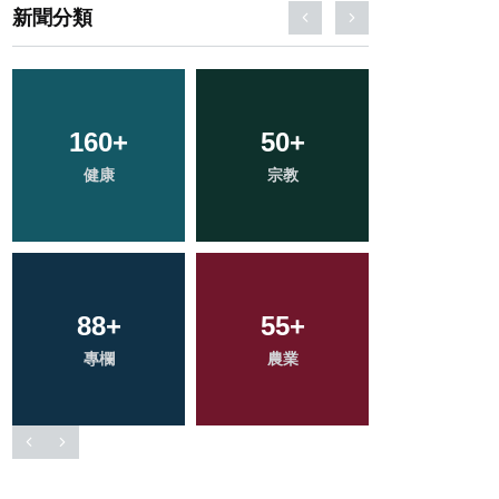
新聞分類
38
+
302
+
1
+
頭條
社會
大陸
26
+
175
+
122
+
科技新知
文教
旅遊