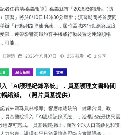
記者任禮清/嘉義報導】嘉義縣市「2026城鎮韌性（防
）演習」將於8/10日14時30分舉辦；演習期間將首度同
舉辦「行動網路降速演練」，屆時區域內行動網路速度
受限，連帶影響高鐵旅客手機或行動裝置之連線順暢
542
+
160
+
50
+
，可能...
綜合新聞
健康
宗教
任禮清
2026年八月07日
256 觀看
1 分享
社會
綜合新聞
健康
文教
導入「AI護理紀錄系統」．員基護理文書時間
88
+
55
+
大幅縮減。（照片員基提供）
專欄
農業
記者林碧珠員林報導）響應賴總統的「健康台灣」政
，員基醫院導入「AI護理記錄系統」，護理記錄最快只需
秒鐘即可完成。 員基醫院指出，面對全球人口高齡化和護
人力出走，護理師平日須承擔高壓臨床實體照護，...