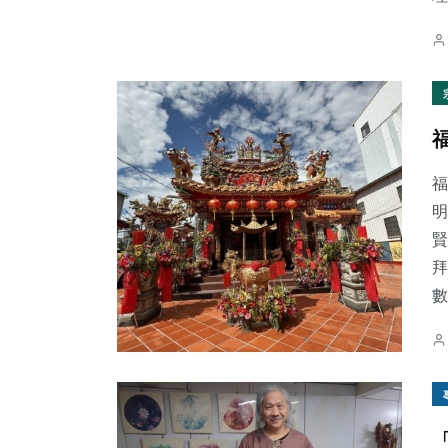
福
明
賢
拜
數.