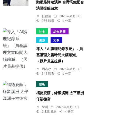
動網路降速演練 台灣高鐵配合
演習提醒留意
任禮清
2026年八月07日
256 觀看
1 分享
社會
綜合新聞
健康
文教
導入「AI護理紀錄系統」．員
基護理文書時間大幅縮減。
（照片員基提供）
周為政
2026年八月07日
344 觀看
1 分享
宗教
福德庇蔭，緣聚溪洲 太平溪洲
仔福德宮
陳明
2026年八月07日
1,838 觀看
4 分享