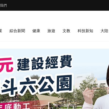
我們
業
綜合新聞
健康
旅遊
文教
科技新知
大陸