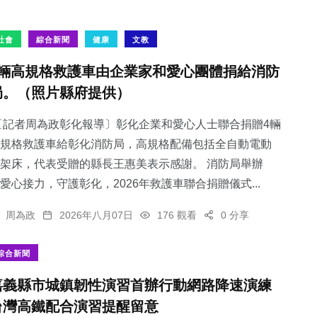
社會
綜合新聞
健康
文教
4輛高規格救護車由企業家和愛心團體捐給消防
局。（照片縣府提供）
記者周為政彰化報導〕彰化企業和愛心人士聯合捐贈4輛
規格救護車給彰化消防局，高規格配備包括全自動電動
架床，代表受贈的縣長王惠美表示感謝。 消防局舉辦
愛心接力，守護彰化，2026年救護車聯合捐贈儀式...
周為政
2026年八月07日
176 觀看
0 分享
綜合新聞
嘉義縣市城鎮韌性演習首辦行動網路降速演練
台灣高鐵配合演習提醒留意