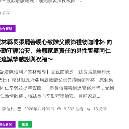
三波欺敵護總統：​漢光演習深夜模擬「...
3 分享
綜合新聞
雲林縣長張麗善暖心致贈父親節禮物咖啡杯 向
辛勤守護治安、兼顧家庭責任的男性警察同仁
表達誠摯感謝與祝福〜
記者陳信利／雲林報導】父親節前夕，縣長張麗善昨天
5日）親赴縣政府各局處致贈父親節禮物咖啡杯，慰勉男
同仁辛勞並提年賀節。 縣長張麗善到達警察局時，受到
仁熱情歡迎，張縣長向辛勤守護治安、兼顧家庭...
陳信利
2026年八月06日
9,532 觀看
13 分享
綜合新聞
旅遊