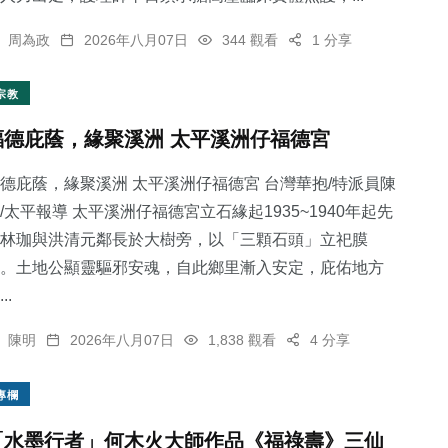
周為政
2026年八月07日
344 觀看
1 分享
宗教
福德庇蔭，緣聚溪洲 太平溪洲仔福德宮
德庇蔭，緣聚溪洲 太平溪洲仔福德宮 台灣華抱/特派員陳
/太平報導 太平溪洲仔福德宮立石緣起1935~1940年起先
林珈與洪清元鄰長於大樹旁，以「三顆石頭」立祀膜
。土地公顯靈驅邪安魂，自此鄉里漸入安定，庇佑地方
..
陳明
2026年八月07日
1,838 觀看
4 分享
專欄
「水墨行者」何木火大師作品《福祿壽》三仙