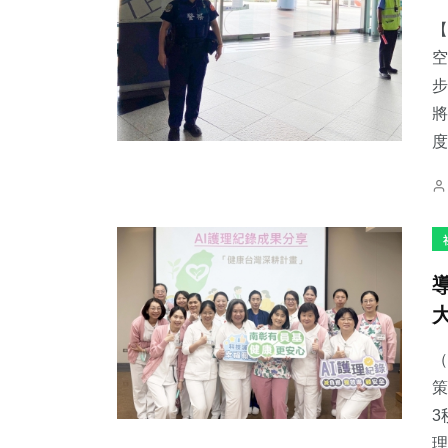
【
空
步
將
38
+
302
+
1
+
度
頭條
社會
大陸
26
+
177
+
124
+
科技新知
文教
旅遊
（
策
3
理