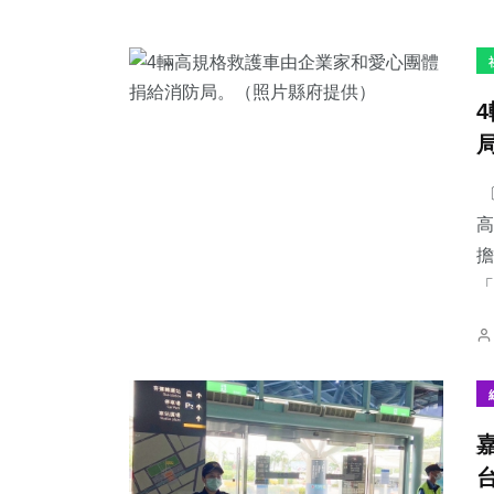
〔
高
擔
「