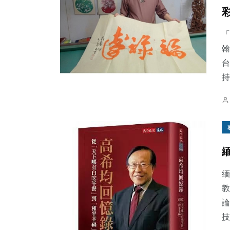
「
翰
台
持
緬
教
論
技