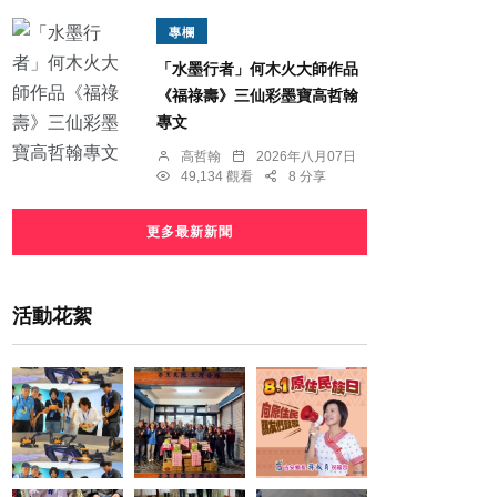
專欄
「水墨行者」何木火大師作品
《福祿壽》三仙彩墨寶高哲翰
專文
高哲翰
2026年八月07日
49,134 觀看
8 分享
更多最新新聞
活動花絮