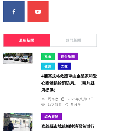
最新新聞
熱門新聞
社會
綜合新聞
健康
文教
4輛高規格救護車由企業家和愛
心團體捐給消防局。（照片縣
府提供）
周為政
2026年八月07日
176 觀看
0 分享
綜合新聞
嘉義縣市城鎮韌性演習首辦行