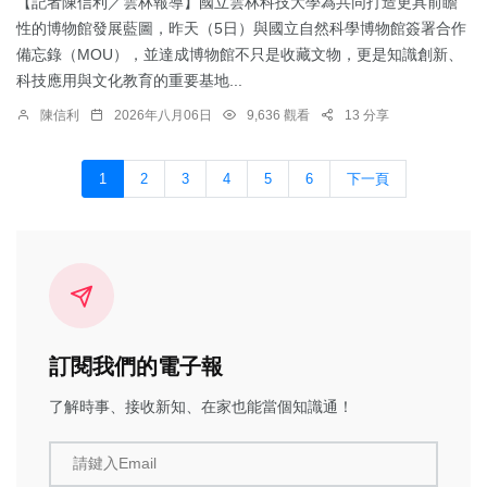
【記者陳信利／雲林報導】國立雲林科技大學為共同打造更具前瞻
性的博物館發展藍圖，昨天（5日）與國立自然科學博物館簽署合作
備忘錄（MOU），並達成博物館不只是收藏文物，更是知識創新、
科技應用與文化教育的重要基地...
陳信利
2026年八月06日
9,636 觀看
13 分享
1
2
3
4
5
6
下一頁
訂閱我們的電子報
了解時事、接收新知、在家也能當個知識通！
請鍵入Email