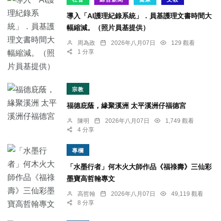
導入「AI護理紀錄系統」．員基護理文書時間大
幅縮減。（照片員基提供）
周為政
2026年八月07日
129 觀看
1 分享
宗教
福德庇蔭，緣聚溪洲 太平溪洲仔福德宮
陳明
2026年八月07日
1,749 觀看
4 分享
專欄
「水墨行者」何木火大師作品《福祿壽》三仙彩
墨寶高哲翰專文
高哲翰
2026年八月07日
49,119 觀看
8 分享