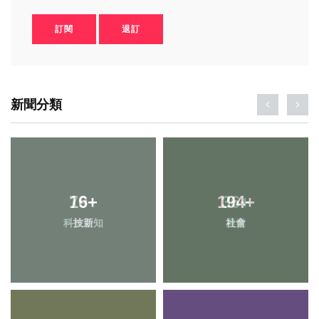
訂閱
退訂
新聞分類
16
79
+
+
194
36
+
+
科技新知
旅遊
社會
農業