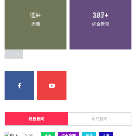
63
1
+
+
387
125
+
+
大陸
專欄
綜合新聞
文教
最新新聞
熱門新聞
社會
綜合新聞
健康
文教