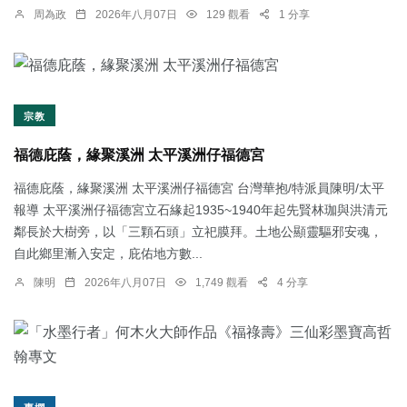
周為政
2026年八月07日
129 觀看
1 分享
宗教
福德庇蔭，緣聚溪洲 太平溪洲仔福德宮
福德庇蔭，緣聚溪洲 太平溪洲仔福德宮 台灣華抱/特派員陳明/太平
報導 太平溪洲仔福德宮立石緣起1935~1940年起先賢林珈與洪清元
鄰長於大樹旁，以「三顆石頭」立祀膜拜。土地公顯靈驅邪安魂，
自此鄉里漸入安定，庇佑地方數...
陳明
2026年八月07日
1,749 觀看
4 分享