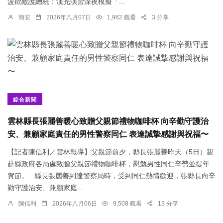
波欺敵護總統：​漢光演習深夜模擬「...
簡安
2026年八月07日
1,962 觀看
3 分享
綜合新聞
雲林縣長張麗善暖心致贈父親節禮物咖啡杯 向辛勤守護治
安、兼顧家庭責任的男性警察同仁 表達誠摯感謝與祝福〜
【記者陳信利／雲林報導】父親節前夕，縣長張麗善昨天（5日）親
赴縣政府各局處致贈父親節禮物咖啡杯，慰勉男性同仁辛勞並提年
賀節。 縣長張麗善到達警察局時，受到同仁熱情歡迎，張縣長向辛
勤守護治安、兼顧家庭...
陳信利
2026年八月06日
9,508 觀看
13 分享