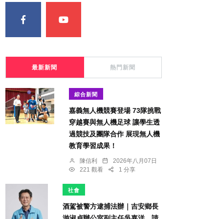
最新新聞
熱門新聞
綜合新聞
嘉義無人機競賽登場 73隊挑戰
穿越賽與無人機足球 讓學生透
過競技及團隊合作 展現無人機
教育學習成果！
陳信利
2026年八月07日
221 觀看
1 分享
社會
酒駕被警方逮捕法辦｜吉安鄉長
游淑貞辦公室副主任吳嘉洋，請