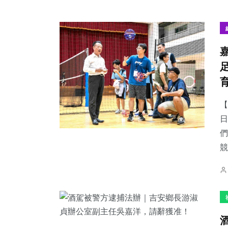
【
日
們
競