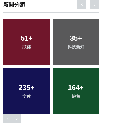
新聞分類
67
+
202
+
112
+
宗教
健康
專欄
401
+
720
+
74
+
社會
綜合新聞
農業