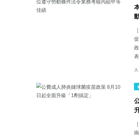
［
促
政
表
［
病