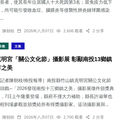
長者，使其長年位居國人十大死因第3名；當免疫力低下
，尚可能引發敗血症、腦膜炎等侵襲性肺炎鏈球菌感染
..
陳朝枝
2026年八月07日
2,606 觀看
2 分享
宗教
文教
克明宮「關公文化節」攝影展 彰顯南投13鄉鎮
市之美
記者陳朝枝/南投報導］南投縣竹山鎮克明宮關公文化節
頭戲─「2026發現南投十三鄉鎮之美」攝影展徵件頒獎典
，7日上午隆重登場，縣府不僅大力補助，縣長許淑華也
程到場參觀並頒獎給所有得獎攝影家。這項攝影展與...
陳朝枝
2026年八月07日
2,700 觀看
2 分享