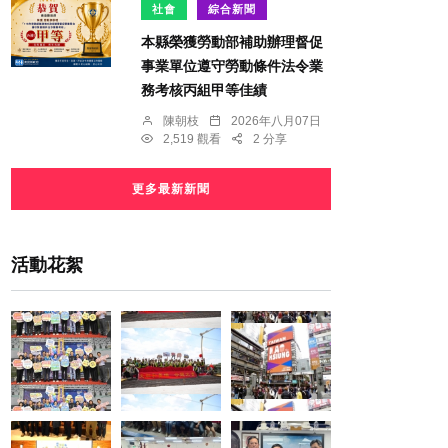
社會
綜合新聞
本縣榮獲勞動部補助辦理督促
事業單位遵守勞動條件法令業
務考核丙組甲等佳績
陳朝枝
2026年八月07日
2,519 觀看
2 分享
更多最新新聞
活動花絮