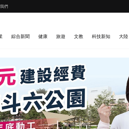
我們
業
綜合新聞
健康
旅遊
文教
科技新知
大陸