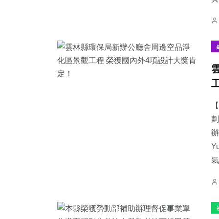
【
劃
辦
Y
氣