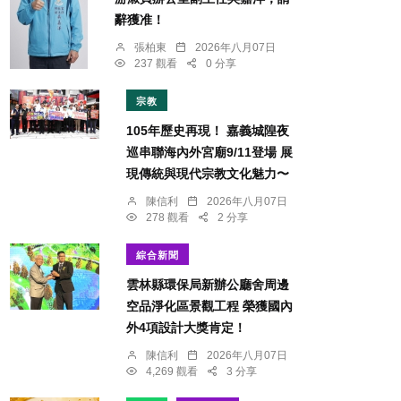
辭獲准！
張柏東
2026年八月07日
237 觀看
0 分享
宗教
105年歷史再現！ 嘉義城隍夜
巡串聯海內外宮廟9/11登場 展
現傳統與現代宗教文化魅力〜
陳信利
2026年八月07日
278 觀看
2 分享
綜合新聞
雲林縣環保局新辦公廳舍周邊
空品淨化區景觀工程 榮獲國內
外4項設計大獎肯定！
陳信利
2026年八月07日
4,269 觀看
3 分享