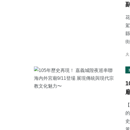
花
駕
縣
64
+
216
+
119
+
街
宗教
健康
專欄
401
+
720
+
74
+
社會
綜合新聞
農業
【
的
史
黃