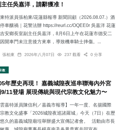
副主任吳嘉洋，請辭獲准！
東特派員張柏東/花蓮縣報導 新聞回顧（2026.08.07.）酒
停車釀禍｜花警法辦 https://reurl.cc/OQEE0r 吳嘉洋 花蓮
吉安鄉長室副主任吳嘉洋，8月6日上午在花蓮市德安二
2
+
51
+
35
+
因開車門未注意後方來車，導致機車騎士摔傷。...
大陸
頭條
科技新知
張柏東
2026年八月07日
237 觀看
0 分享
宗教
105年歷史再現！ 嘉義城隍夜巡串聯海內外宮
235
+
164
+
廟9/11登場 展現傳統與現代宗教文化魅力〜
文教
旅遊
雲嘉特派員陳信利／嘉義市報導】一年一度、名揚國際
宗教文化盛事「2026城隍夜巡諸羅城」今天（7日）在歷
悠久的嘉義城隍廟埕舉辦盛大宣傳記者會。 活動由市長
敏惠、城隍廟董事長楊嘉南及各界貴賓共同宣布...