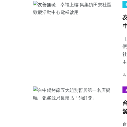
［
便
社
主
台