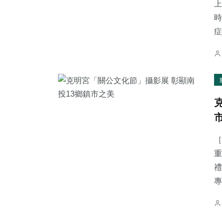
上
時
症.
［
重
禮
專