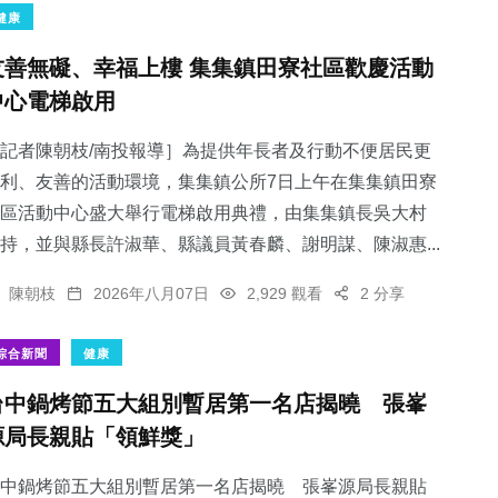
健康
友善無礙、幸福上樓 集集鎮田寮社區歡慶活動
中心電梯啟用
記者陳朝枝/南投報導］為提供年長者及行動不便居民更
利、友善的活動環境，集集鎮公所7日上午在集集鎮田寮
區活動中心盛大舉行電梯啟用典禮，由集集鎮長吳大村
持，並與縣長許淑華、縣議員黃春麟、謝明謀、陳淑惠...
陳朝枝
2026年八月07日
2,929 觀看
2 分享
綜合新聞
健康
台中鍋烤節五大組別暫居第一名店揭曉 張峯
源局長親貼「領鮮獎」
中鍋烤節五大組別暫居第一名店揭曉 張峯源局長親貼