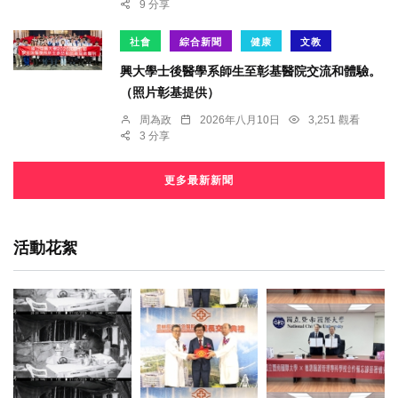
9 分享
社會
綜合新聞
健康
文教
興大學士後醫學系師生至彰基醫院交流和體驗。
（照片彰基提供）
周為政
2026年八月10日
3,251 觀看
3 分享
更多最新新聞
活動花絮