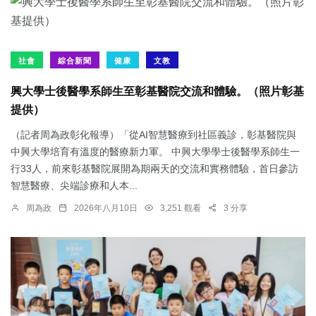
社會
綜合新聞
健康
文教
興大學士後醫學系師生至彰基醫院交流和體驗。（照片彰基
提供）
（記者周為政彰化報導）「從AI智慧醫療到社區義診，彰基醫院與
中興大學培育有溫度的醫療新力軍。 中興大學學士後醫學系師生一
行33人，前來彰基醫院展開為期兩天的交流和實務體驗，首日參訪
智慧醫療、尖端診療和人本...
周為政
2026年八月10日
3,251 觀看
3 分享