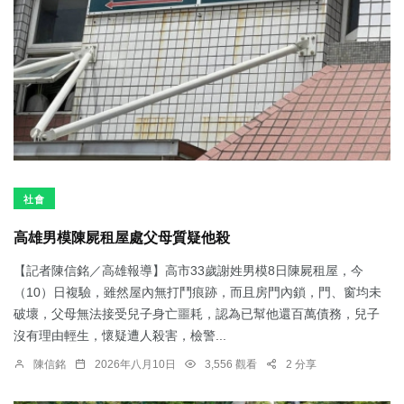
社會
高雄男模陳屍租屋處父母質疑他殺
【記者陳信銘／高雄報導】高市33歲謝姓男模8日陳屍租屋，今
（10）日複驗，雖然屋內無打鬥痕跡，而且房門內鎖，門、窗均未
破壞，父母無法接受兒子身亡噩耗，認為已幫他還百萬債務，兒子
沒有理由輕生，懷疑遭人殺害，檢警...
陳信銘
2026年八月10日
3,556 觀看
2 分享