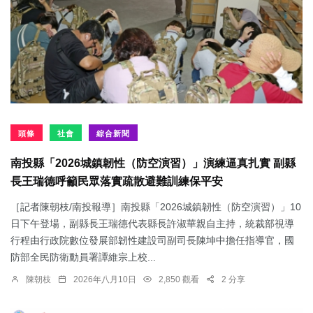
頭條
社會
綜合新聞
南投縣「2026城鎮韌性（防空演習）」演練逼真扎實 副縣
長王瑞德呼籲民眾落實疏散避難訓練保平安
［記者陳朝枝/南投報導］南投縣「2026城鎮韌性（防空演習）」10
日下午登場，副縣長王瑞德代表縣長許淑華親自主持，統裁部視導
行程由行政院數位發展部韌性建設司副司長陳坤中擔任指導官，國
防部全民防衛動員署譚維宗上校...
陳朝枝
2026年八月10日
2,850 觀看
2 分享