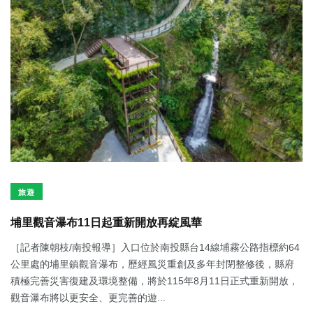
旅遊
埔里觀音瀑布11日起重新開放再綻風華
［記者陳朝枝/南投報導］入口位於南投縣台14線埔霧公路指標約64
公里處的埔里鎮觀音瀑布，歷經風災重創及多年封閉整修後，縣府
積極完善災害復建及環境整備，將於115年8月11日正式重新開放，
觀音瀑布將以更安全、更完善的遊...