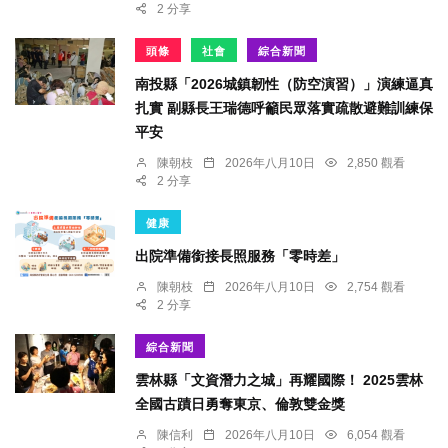
2 分享
頭條
社會
綜合新聞
南投縣「2026城鎮韌性（防空演習）」演練逼真
扎實 副縣長王瑞德呼籲民眾落實疏散避難訓練保
平安
陳朝枝
2026年八月10日
2,850 觀看
2 分享
健康
出院準備銜接長照服務「零時差」
陳朝枝
2026年八月10日
2,754 觀看
2 分享
綜合新聞
雲林縣「文資潛力之城」再耀國際！ 2025雲林
全國古蹟日勇奪東京、倫敦雙金獎
陳信利
2026年八月10日
6,054 觀看