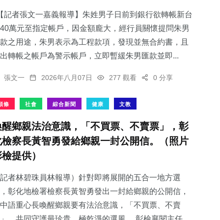
【記者張文一嘉義報導】朱姓男子日前到銀行欲轉帳新台
40萬元至指定帳戶，因金額龐大，經行員關懷提問朱男
款之用途，朱男表示為工程款項，發現並無合約書，且
出轉帳之帳戶為警示帳戶，立即暫緩朱男匯款並即...
241
+
文教
張文一
2026年八月07日
277 觀看
0 分享
頭條
社會
綜合新聞
健康
文教
喚醒鄉親法治意識，「不買票、不賣票」，彰
化檢察長黃智勇發給鄉親一封公開信。（照片
彰檢提供）
記者林碧珠員林報導）針對即將展開的五合一地方選
，彰化地檢署檢察長黃智勇發出一封給鄉親的公開信，
中語重心長喚醒鄉親要有法治意識，「不買票、不賣
」，共同守護最珍貴、極乾淨的選風。 彰檢襄閱主任