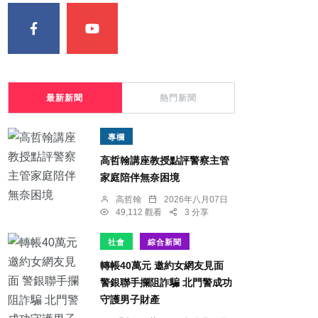
最新新聞
熱門新聞
專欄
高哲翰講座教授點評警察主管
家庭陪伴無奈困境
高哲翰
2026年八月07日
49,112 觀看
3 分享
社會
綜合新聞
轉帳40萬元 邀約女網友見面
警銀聯手攔阻詐騙 北門警成功
守護男子財產