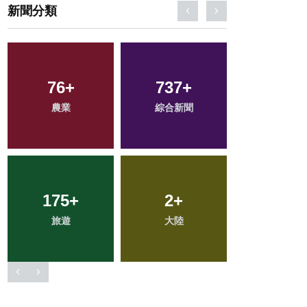
新聞分類
218
76
+
+
737
68
+
+
35
+
農業
健康
綜合新聞
宗教
科技新知
175
54
+
+
426
2
+
+
119
+
旅遊
頭條
大陸
社會
專欄