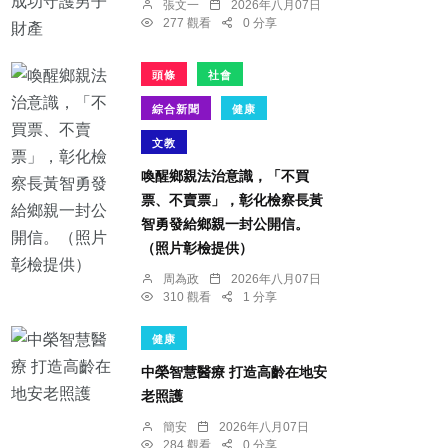
張文一
2026年八月07日
277 觀看
0 分享
頭條
社會
綜合新聞
健康
文教
喚醒鄉親法治意識，「不買
票、不賣票」，彰化檢察長黃
智勇發給鄉親一封公開信。
（照片彰檢提供）
周為政
2026年八月07日
310 觀看
1 分享
健康
中榮智慧醫療 打造高齡在地安
老照護
簡安
2026年八月07日
284 觀看
0 分享