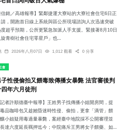
宅首日詢問破百人氣爆棚
陳信銘／高雄報導】緊鄰捷運大寮站的大寮社會住宅6日正
申請，開跑首日線上系統與區公所現場諮詢人次迅速突破
熱度超乎預期，公所更緊急加派人手支援。緊接著8月10日
旋青樹社會住宅零星戶」也...
銘
2026年八月07日
1,012 觀看
0 分享
社會
男子性侵偷拍又餵毒致傳播女暴斃 法官審後判
十四年六月徒刑
記者許順德臺中報導】王姓男子找傳播小姐開房間，提
毒品咖啡包又趁她昏迷時性侵、偷拍，更拿「滴管」餵
釀小姐疑用毒過量暴斃，案經臺中地院採不公開審理並
長達六度延長羈押迄今；中院痛斥王男將女子餵藥、如...