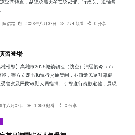
療空間轉置，副總統蕭美琴在統裁部、行政院、退輔會
..
陳信銘
2026年八月07日
774 觀看
0 分享
演習登場
雄報導】高雄市2026城鎮韌性（防空）演習於今（7）
警報，警方立即出動進行交通管制，並疏散民眾引導避
接受警察及民防執勤人員指揮、引導進行疏散避難，展現
26年八月07日
1,050 觀看
0 分享