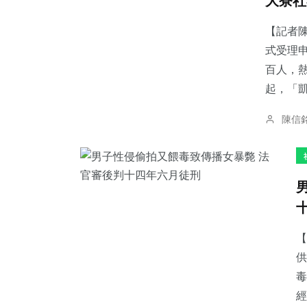
大寮社
【記者
式受理
百人，
起，「凱
陳信
【
供
毒
經