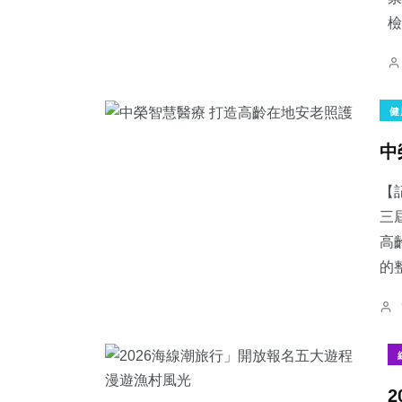
檢.
健
中
【
三
高
的