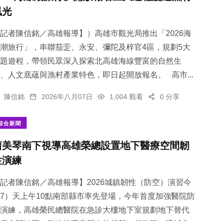
風光
記者陳信銘／高雄報導】）高雄市觀光局推出「2026海
潮旅行」，串聯茄萣、永安、彌陀及梓官4區，規劃5大
題遊程，帶領民眾深入探索北高雄海線豐富的自然生
、人文底蘊與漁村產業特色，即日起開放報名。 高市...
陳信銘
2026年八月07日
1,004 觀看
0 分享
綜合新聞
蕭美琴南下視導高雄榮總設置地下醫療空間韌
性演練
記者陳信銘／高雄報導】2026城鎮韌性（防空）演習今
7）天上午10點南部縣市率先登場，今年首度加強醫院防
演練，高雄榮民總醫院在急診大樓地下室規劃地下替代