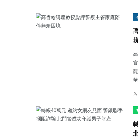
高
官
龍
華