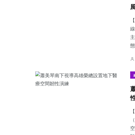
【
線
主
態
【
（
空