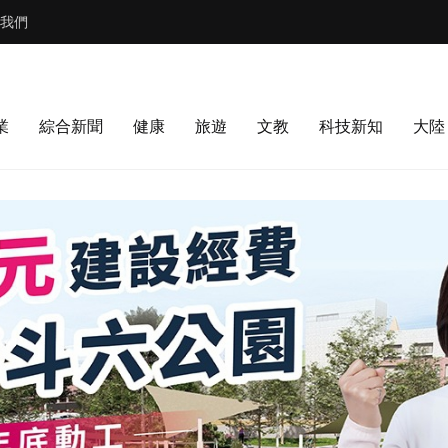
我們
業
綜合新聞
健康
旅遊
文教
科技新知
大陸