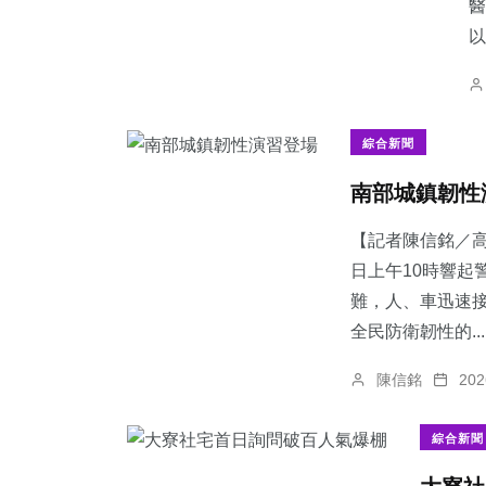
醫
以.
綜合新聞
南部城鎮韌性
【記者陳信銘／高
日上午10時響起
難，人、車迅速
全民防衛韌性的...
陳信銘
20
綜合新聞