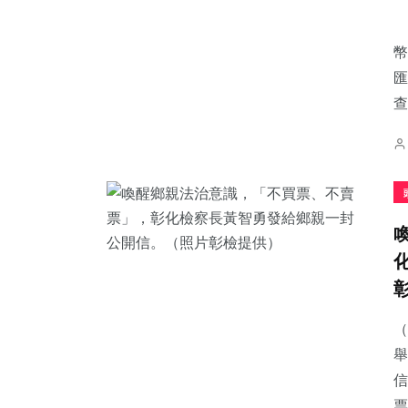
幣
匯
查
215
+
68
+
35
+
健康
宗教
科技新知
54
+
426
+
126
+
頭條
社會
專欄
（
舉
信
票