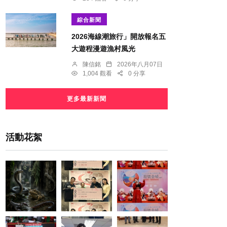
綜合新聞
2026海線潮旅行」開放報名五
大遊程漫遊漁村風光
陳信銘
2026年八月07日
1,004 觀看
0 分享
更多最新新聞
活動花絮