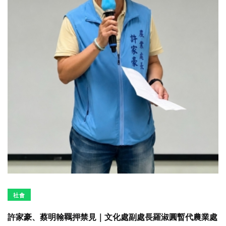
社會
許家豪、蔡明翰羈押禁見｜文化處副處長羅淑圓暫代農業處