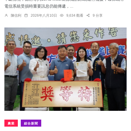
電信系統受損時重要訊息仍能傳遞，...
陳信利
2026年八月10日
9,634 觀看
9 分享
農業
綜合新聞