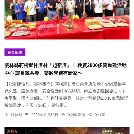
綜合新聞
雲林縣莿桐鄉甘厝村「起新厝」！ 耗資2800多萬重建活動
中心 讓長輩共餐、樂齡學習有新家〜
【記者陳信利／雲林報導】莿桐鄉甘厝村集會所活動中心因建物年
代久遠、設施老舊，安全性受到地方關切。經立委劉建國協助向中
央爭取，獲內政部以「前瞻計畫專案」核定全額補助2,845萬元辦理
拆除重建，今天（10日）舉行重...
陳信利
2026年八月10日
9,280 觀看
9 分享