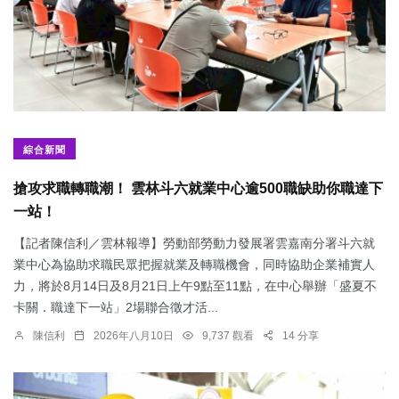
綜合新聞
搶攻求職轉職潮！ 雲林斗六就業中心逾500職缺助你職達下
一站！
【記者陳信利／雲林報導】勞動部勞動力發展署雲嘉南分署斗六就
業中心為協助求職民眾把握就業及轉職機會，同時協助企業補實人
力，將於8月14日及8月21日上午9點至11點，在中心舉辦「盛夏不
卡關．職達下一站」2場聯合徵才活...
陳信利
2026年八月10日
9,737 觀看
14 分享