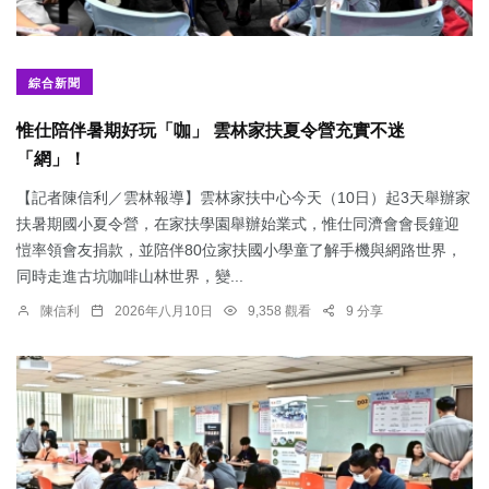
綜合新聞
惟仕陪伴暑期好玩「咖」 雲林家扶夏令營充實不迷
「網」！
【記者陳信利／雲林報導】雲林家扶中心今天（10日）起3天舉辦家
扶暑期國小夏令營，在家扶學園舉辦始業式，惟仕同濟會會長鐘迎
愷率領會友捐款，並陪伴80位家扶國小學童了解手機與網路世界，
同時走進古坑咖啡山林世界，變...
陳信利
2026年八月10日
9,358 觀看
9 分享