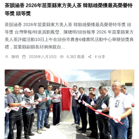
茶韻涵香 2026年苗栗縣東方美人茶 韓順雄榮獲最高榮譽特
等獎 頭等獎
茶韻涵香 2026年苗栗縣東方美人茶 韓順雄榮獲最高榮譽特等獎 頭
等獎 台灣華報/特派員劉鳳瑩、陳聰明/頭份報導 2026 年苗栗縣東方
美人茶評鑑活動10日上午在頭份市農會6樓農民活動中心舉辦頒獎典
禮，苗栗縣副縣長邱俐俐親自...
陳明
2026年八月10日
6,382 觀看
4 分享