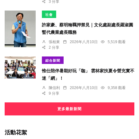
3 分享
社會
許家豪、蔡明翰羈押禁見｜文化處副處長羅淑圓
暫代農業處長職務
張柏東
2026年八月10日
5,519 觀看
2 分享
綜合新聞
惟仕陪伴暑期好玩「咖」 雲林家扶夏令營充實不
迷「網」！
陳信利
2026年八月10日
9,358 觀看
9 分享
更多最新新聞
活動花絮