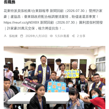
長職務
花東特派員張柏東/台東縣報導 新聞回顧（2026.07.30.）聲押許家
豪｜盧協昌：臺東縣政府配合檢調釐清案情，盼儘速還原事實！
https://reurl.cc/gN0X8X 新聞回顧（2026.07.30.）圖利渡假村開發
｜許家豪20萬元交保，檢方將提抗告！...
張柏東
2026年八月10日
5,519 觀看
2 分享