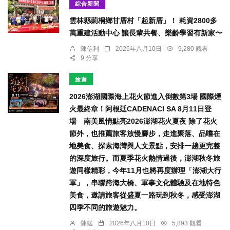
綜合新聞
雲林縣莿桐鄉甘厝村「起新厝」！ 耗資2800多
萬重建活動中心 讓長輩共餐、樂齡學習有新家〜
陳信利
2026年八月10日
9,280 觀看
9 分享
旅遊
2026澎湖國際海上花火節進入倒數第3場 國際煙
火最終章！阿根廷CADENACI SA 8月11日登
場 南美風情點亮2026澎湖花火夏夜 除了花火
節外，也推薦旅客放慢腳步，走進聚落、品嚐在
地美食、探索海灣與人文景點，安排一趟更完整
的深度旅行。而夏季花火熱情過後，澎湖秋冬旅
遊同樣精彩，今年11月也將再度辦理「澎湖大行
軍」，串聯跨海大橋、軍事文化體驗及在地特色
美食，邀請旅客從盛夏一路玩到秋冬，感受澎湖
四季不同的旅遊魅力。
陳猛
2026年八月10日
5,893 觀看