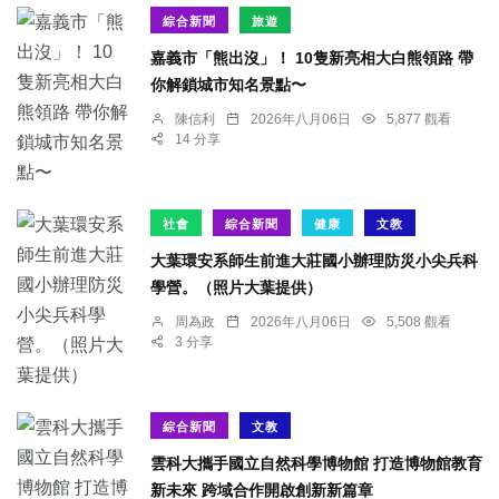
綜合新聞
旅遊
嘉義市「熊出沒」！ 10隻新亮相大白熊領路 帶
你解鎖城市知名景點〜
陳信利
2026年八月06日
5,877 觀看
14 分享
社會
綜合新聞
健康
文教
大葉環安系師生前進大莊國小辦理防災小尖兵科
學營。（照片大葉提供）
周為政
2026年八月06日
5,508 觀看
3 分享
綜合新聞
文教
雲科大攜手國立自然科學博物館 打造博物館教育
新未來 跨域合作開啟創新新篇章