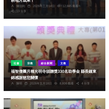
耕地方成果！
陳信利
2026年三月14日
12,665 觀看
13 分享
社會
宗教
綜合新聞
文教
福智僧團月稱光明寺頒贈獎330名助學金 縣長鍾東
錦感謝慈悲關懷
陳明
2026年五月18日
8,806 觀看
4 分享