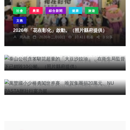
社會
農業
綜合新聞
健康
旅遊
文教
2026年「花在彰化」啟動。（照片縣府提供）
周為政
2026年二月03日
10,411 觀看
3 分享
社會
綜合新聞
健康
文教
泰山公司含苯駢芘超量的「大豆沙拉油」，在衛生
局監督下已銷毀10公噸。（照片縣府提供）
周為政
2026年七月08日
6,752 觀看
3 分享
社會
綜合新聞
文教
萬豐國小少棒勇闖世界賽 唯賀集團捐20萬元、
NU PASTA辦壯行宴力挺
張世昌
2026年七月07日
6,228 觀看
3 分享