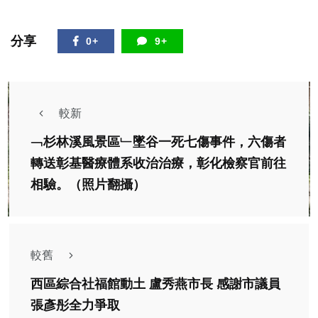
分享
0+
9+
較新
﹁杉林溪風景區﹂墜谷一死七傷事件，六傷者
轉送彰基醫療體系收治治療，彰化檢察官前往
相驗。（照片翻攝）
較舊
西區綜合社福館動土 盧秀燕市長 感謝市議員
張彥彤全力爭取