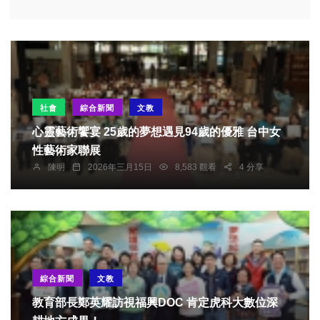
社會
綜合新聞
文教
心靈藝術饗宴 25歲的夢想遇見94歲的優雅 台中女
性藝術家聯展
陳明
2026年三月15日
8,583 觀看
4 分享
綜合新聞
文教
教育部長鄭英耀訪視福興DOC 肯定虎科大數位深