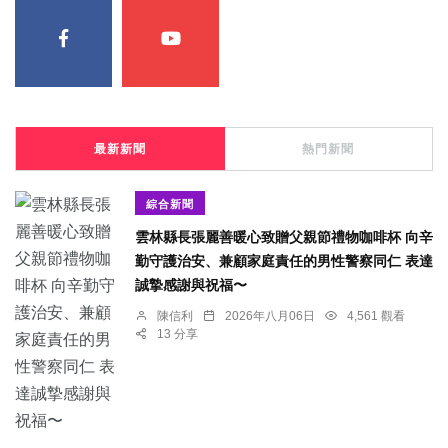
最新新聞
熱門新聞
綜合新聞
雲林縣長張麗善暖心致贈父親節禮物咖啡杯 向辛
勤守護治安、兼顧家庭責任的男性警察同仁 表達
誠摯感謝與祝福〜
陳信利
2026年八月06日
4,561 觀看
13 分享