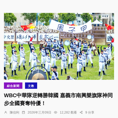
綜合新聞
文教
WBC中華隊逆轉勝韓國 嘉義市南興樂旗隊神同
步全國賽奪特優！
陳信利
2026年三月09日
12,282 觀看
9 分享