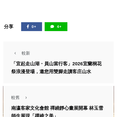
分享
0+
4+
較新
「宜起走山湖・員山當行客」2026宜蘭桐花
祭浪漫登場，邀您用雙腳走讀客庄山水
較舊
南瀛客家文化會館 禪繞靜心畫展開幕 林玉雪
師生展現「禪繞之美」