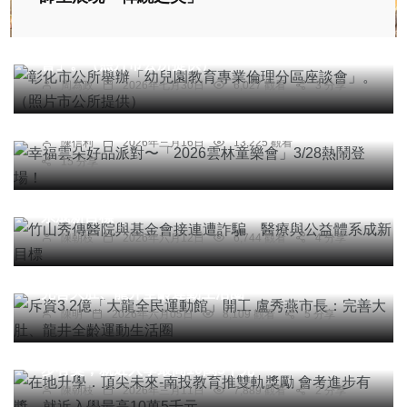
社會
綜合新聞
健康
文教
彰化市公所舉辦「幼兒園教育專業倫理分區座談
會」。（照片市公所提供）
綜合新聞
文教
周為政
2026年七月30日
6,027 觀看
3 分享
幸福雲朵好品派對〜「2026雲林童樂會」3/28熱鬧
登場！
陳信利
2026年三月16日
13,225 觀看
15 分享
社會
文教
竹山秀傳醫院與基金會接連遭詐騙 醫療與公益體
社會
健康
旅遊
文教
科技新知
系成新目標
陳朝枝
2026年六月12日
6,744 觀看
4 分享
大陸
斥資3.2億「大龍全民運動館」開工 盧秀燕市長：
完善大肚、龍井全齡運動生活圈
陳明
2026年六月05日
8,109 觀看
5 分享
文教
在地升學．頂尖未來-南投教育推雙軌獎勵 會考進
步有獎，就近入學最高10萬5千元
陳朝枝
2026年三月11日
7,889 觀看
2 分享
社會
綜合新聞
旅遊
文教