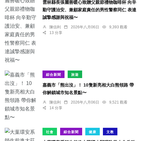
雲林縣長張麗善暖心致贈父親節禮物咖啡杯 向辛
勤守護治安、兼顧家庭責任的男性警察同仁 表達
誠摯感謝與祝福〜
陳信利
2026年八月06日
9,393 觀看
13 分享
綜合新聞
旅遊
嘉義市「熊出沒」！ 10隻新亮相大白熊領路 帶
你解鎖城市知名景點〜
陳信利
2026年八月06日
9,521 觀看
14 分享
社會
綜合新聞
健康
文教