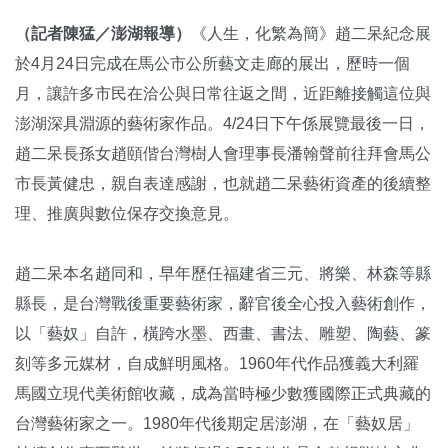
（記者陳猛／澎湖報導）
《人生，化繁為簡》趙二呆紀念展
於4月24日完成在馬公市公所藝文走廊的展出，歷時一個
月，讓許多市民在洽公與日常往返之間，近距離接觸這位與
澎湖深具淵源的藝術家作品。4/24日下午係展覽最後一日，
趙二呆長孫女趙頤偕台灣樹人會理事長潘翰聲前往拜會馬公
市長黃健忠，親自表達感謝，也就趙二呆藝術資產的後續整
理、推廣與數位保存交換意見。
趙二呆本名趙同和，早年歷任福建省三元、將樂、林森等縣
縣長，是台灣戰後重要藝術家，辭官後全心投入藝術創作，
以「藝奴」自許，橫跨水墨、西畫、書法、雕塑、陶藝、篆
刻等多元媒材，自成鮮明風格。1960年代作品獲義大利羅
馬國立現代美術館收藏，成為當時極少數獲國際正式典藏的
台灣藝術家之一。1980年代後期定居澎湖，在「藝奴居」