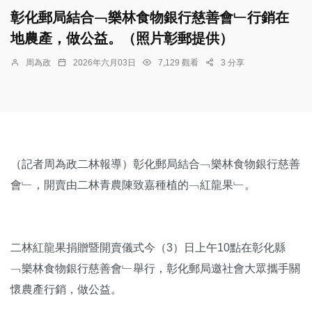
彰化郵局結合﹁樂林食物銀行慈善會﹂行銷在
地農產，做公益。（照片彰郵提供）
周為政
2026年六月03日
7,129 觀看
3 分享
（記者周為政二林報導）彰化郵局結合﹁樂林食物銀行慈善
會﹂，開賣由二林青農陳致嘉種植的﹁紅龍果﹂。
二林紅龍果捐贈暨開賣儀式今（3）日上午10點在彰化縣
﹁樂林食物銀行慈善會﹂舉行，彰化郵局邀社會大眾攜手關
懷農產行銷，做公益。