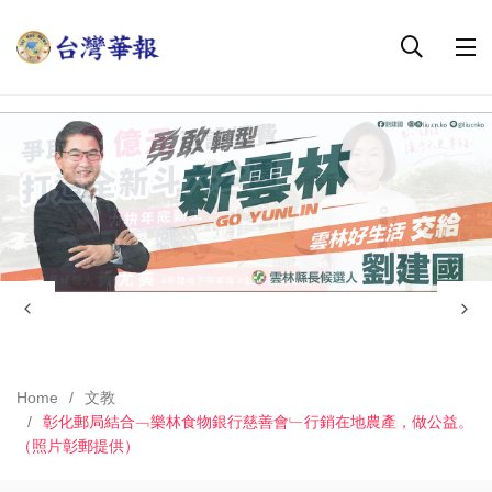
Home
文教
彰化郵局結合﹁樂林食物銀行慈善會﹂行銷在地農產，做公益。
（照片彰郵提供）