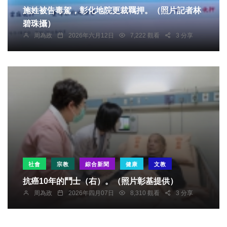
施姓被告毒駕，彰化地院更裁羈押。（照片記者林
碧珠攝）
周為政
2026年六月12日
7,222 觀看
3 分享
社會
宗教
綜合新聞
健康
文教
抗癌10年的鬥士（右）。（照片彰基提供）
周為政
2026年四月07日
8,310 觀看
3 分享