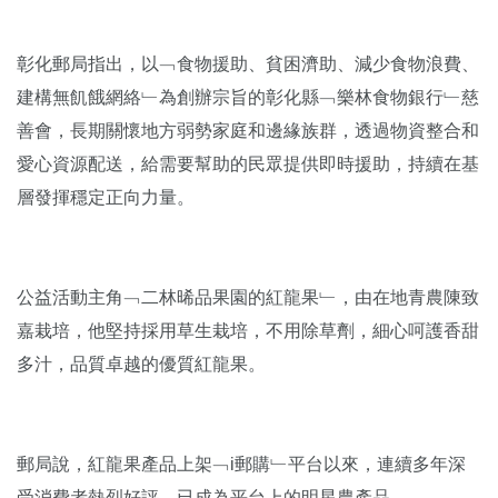
彰化郵局指出，以﹁食物援助、貧困濟助、減少食物浪費、
建構無飢餓網絡﹂為創辦宗旨的彰化縣﹁樂林食物銀行﹂慈
善會，長期關懷地方弱勢家庭和邊緣族群，透過物資整合和
愛心資源配送，給需要幫助的民眾提供即時援助，持續在基
層發揮穩定正向力量。
公益活動主角﹁二林晞品果園的紅龍果﹂，由在地青農陳致
嘉栽培，他堅持採用草生栽培，不用除草劑，細心呵護香甜
多汁，品質卓越的優質紅龍果。
郵局說，紅龍果產品上架﹁i郵購﹂平台以來，連續多年深
受消費者熱烈好評，已成為平台上的明星農產品。