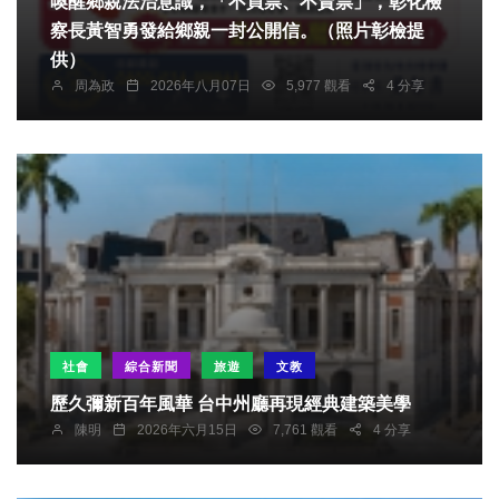
喚醒鄉親法治意識，「不買票、不賣票」，彰化檢
察長黃智勇發給鄉親一封公開信。（照片彰檢提
供）
周為政
2026年八月07日
5,977 觀看
4 分享
社會
綜合新聞
旅遊
文教
歷久彌新百年風華 台中州廳再現經典建築美學
陳明
2026年六月15日
7,761 觀看
4 分享
頭條
社會
綜合新聞
健康
文教