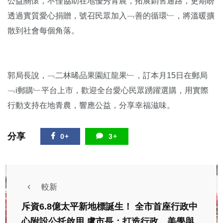
公益關懷，不僅協助在地優秀青農，拓展銷售通路，更期盼
透過實質愛心捐贈，號召民眾加入﹁善的循環﹂，將溫暖擴
散到社會每個角落。
郭局長說，﹁二林晞品果園紅龍果﹂，訂本月15日在郵局
﹁i郵購﹂平台上市，歡迎全台愛心民眾踴躍選購，用實際
行動支持在地青農，響應公益，分享幸福滋味。
分享
0+
3+
較新
斥資6.8億太平新地標誕生！ 全市首座行政中
心附設公托啟用 盧市長：打造行政、美學與