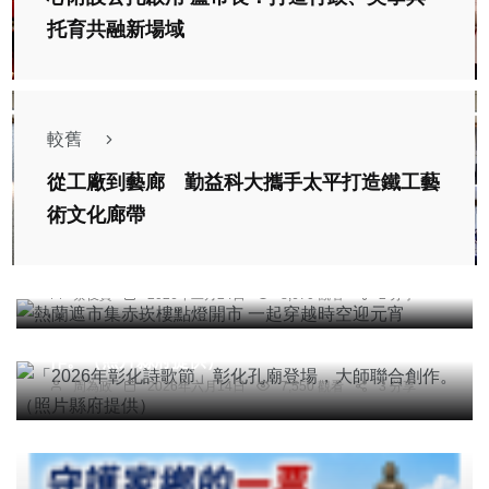
托育共融新場域
較舊
從工廠到藝廊 勤益科大攜手太平打造鐵工藝
術文化廊帶
綜合新聞
旅遊
文教
熱蘭遮市集赤崁樓點燈開市 一起穿越時空迎元宵
蔡俊賢
2026年二月24日
8,670 觀看
2 分享
社會
綜合新聞
健康
文教
「2026年彰化詩歌節」彰化孔廟登場，大師聯合創
作。（照片縣府提供）
周為政
2026年六月14日
7,550 觀看
3 分享