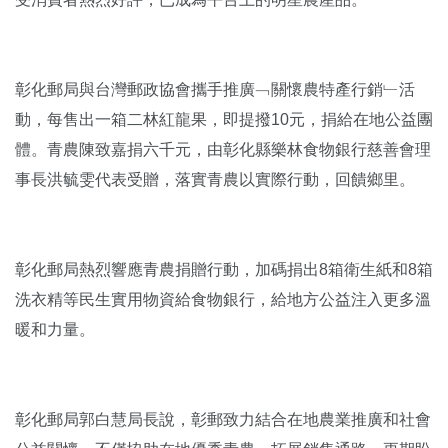
彰化郵局與台灣郵政協會攜手推廣﹁關懷農特產行銷﹂活
動，每售出一箱二林紅龍果，即提撥10元，捐給在地公益團
體。青農陳致嘉捐六千元，由彰化縣樂林食物銀行慈善會理
事長洪毓雯代表受贈，落實青農以實際行動，回饋鄉里。
彰化郵局熱烈響應青農捐贈行動，加碼捐出8箱衛生紙和8箱
洗衣精等民生實用物資給食物銀行，給地方公益注入更多溫
暖和力量。
彰化郵局郭白慧局長說，彰郵致力結合在地農業推廣和社會