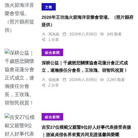
文教
2026年王功漁火節海洋音樂會登場。（照片縣府
提供）
周為政
2026年八月09日
345 觀看
1 分享
綜合新聞
深耕公益｜千歲慈悲關懷協會花蓮分會正式成
立，連瀚接任分會長，王玫瑰、胡智民祝賀！
張柏東
2026年八月09日
2,265 觀看
2 分享
綜合新聞
吉安27位模範父親暨9位好人好事代表接受表揚
｜游淑貞偕各界來賓共同見證溫馨與榮耀