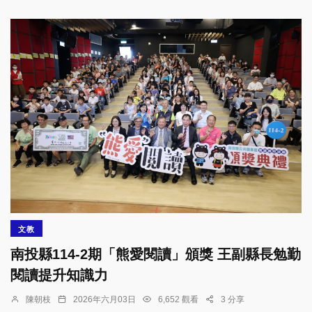
文教
南投縣114-2期「熊愛閱讀」頒獎 王副縣長勉勤
閱讀提升知識力
陳朝枝
2026年六月03日
6,652 觀看
3 分享