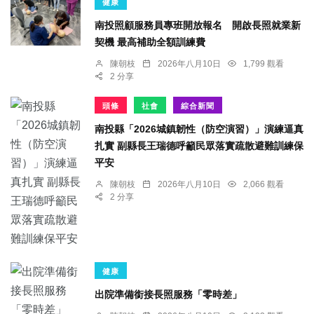
健康
南投照顧服務員專班開放報名 開啟長照就業新
契機 最高補助全額訓練費
陳朝枝
2026年八月10日
1,799 觀看
2 分享
頭條
社會
綜合新聞
南投縣「2026城鎮韌性（防空演習）」演練逼真
扎實 副縣長王瑞德呼籲民眾落實疏散避難訓練保
平安
陳朝枝
2026年八月10日
2,066 觀看
2 分享
健康
出院準備銜接長照服務「零時差」