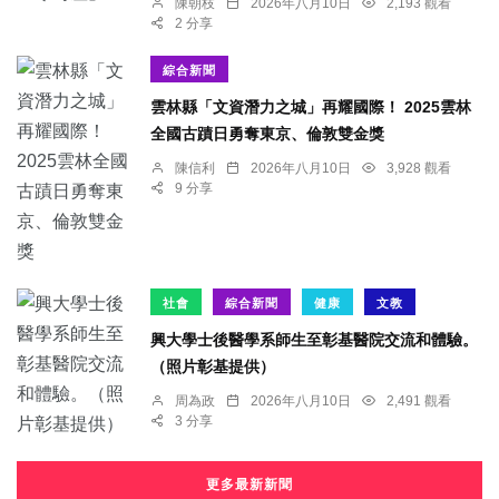
陳朝枝
2026年八月10日
2,193 觀看
2 分享
綜合新聞
雲林縣「文資潛力之城」再耀國際！ 2025雲林
全國古蹟日勇奪東京、倫敦雙金獎
陳信利
2026年八月10日
3,928 觀看
9 分享
社會
綜合新聞
健康
文教
興大學士後醫學系師生至彰基醫院交流和體驗。
（照片彰基提供）
周為政
2026年八月10日
2,491 觀看
3 分享
更多最新新聞