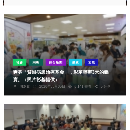
社會
宗教
綜合新聞
健康
文教
籌募「貧困病患治療基金」，彰基舉辦3天的義
賣。（照片彰基提供）
周為政
2026年八月05日
6,141 觀看
5 分享