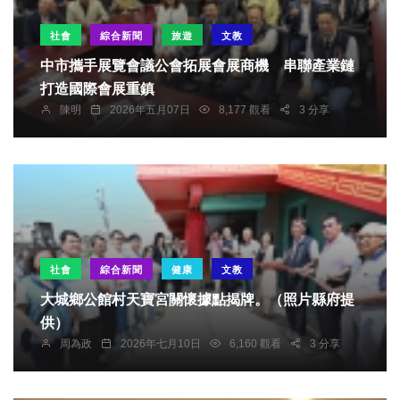
社會
綜合新聞
旅遊
文教
中市攜手展覽會議公會拓展會展商機 串聯產業鏈
打造國際會展重鎮
陳明
2026年五月07日
8,177 觀看
3 分享
社會
綜合新聞
健康
文教
大城鄉公館村天寶宮關懷據點揭牌。（照片縣府提
供）
周為政
2026年七月10日
6,160 觀看
3 分享