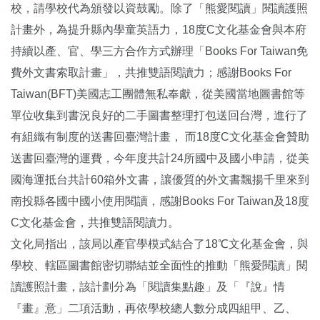
校，請學校代為頒發以資鼓勵。除了「熊愛閱讀」閱讀護照
計畫外，為提升縣內學童英語力，18度C文化基金會與本府
持續以產、官、學三方合作方式辦理「Books For Taiwan免
費外文書索取計畫」，共推雙語閱讀力；感謝Books For
Taiwan(BFT)美國志工團體無私奉獻，從美國當地圖書館等
單位收集到書況良好的二手圖書整理打包送回台灣，進行了
有組織有制度的送書回臺灣計畫， 而18度C文化基金會贊助
送書回臺灣的運費，今年度共計24所國中及國小申請，從美
國海運抵台共計60箱外文書，讓優質的外文書飄揚千里來到
南投縣各國中國小使用閱讀，感謝Books For Taiwan及18度
C文化基金會，共推雙語閱讀力。
文化局指出，該局以產官學模式結合了18℃文化基金會，與
學校、轄區圖書館密切聯結並全面性的推動「熊愛閱讀」閱
讀護照計畫，該計劃分為「閱讀集點趣」及「『說』情
『畫』意」二項活動，再依學校總人數分成四組甲、乙、