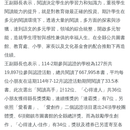
王副縣長表示，閱讀決定學生的學習力和知識力，重視學生
閱讀能力的提升，就是對教育做最正確的投資。期許學生在
多元的閱讀環境下，透過大量的閱讀，多方面的探索與涉
獵，達到語文的多元學習，領域的綜合統整，開啟多元智
能，造就學生理智與感性兼俱的幸福人生。在全縣公共圖書
館、教育處、小學、家長以及文化基金會的配合推動下再造
佳績。
王副縣長也表示，114-2期參與認證的學校為127所共
19,897位參與認證活動，總共閱讀了667,995本書，平均每
位小朋友在這期114年7-12月認證活動期間閱讀了33.5本
書。此次選出「閱讀高手」計12位、「心得達人」共36位
小朋友獲得縣長獎獎勵，連續獲獎的「連霸獎」有7位，另
依照「愛看書」、「愛創作」二個認證項目選出24項學校團
體獎、6項鄉鎮市圖書館的全縣總評獎。而為鼓勵學生創
作，「心得達人-佳作」有34位，獎狀及禮券已另逕寄至各