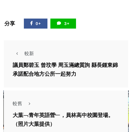
分享
0+
3+
較新
議員鄭碧玉 曾玟學 周玉滿總質詢 縣長鍾東錦
承諾配合地方公所一起努力
較舊
大葉﹁青年英語營﹂，員林高中校園登場。
（照片大葉提供）