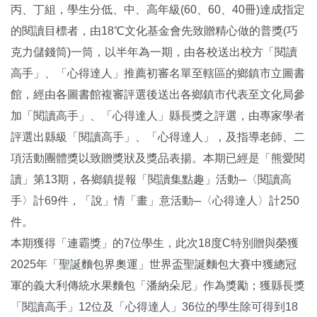
丙、丁組，學生分低、中、高年級(60、60、40冊)達成指定
的閱讀目標者，由18℃文化基金會先致贈精心做的普獎(巧
克力儲錢筒)一筒，以半年為一期，由各校送出校方「閱讀
高手」、「心得達人」推薦初審名單至轄區的鄉鎮市立圖書
館，經由各圖書館複審評選後送出各鄉鎮市代表至文化局參
加「閱讀高手」、「心得達人」縣長獎之評選，由專家學者
評選出縣級「閱讀高手」、「心得達人」，及指導老師、二
項活動團體獎以致贈獎狀及獎品表揚。本期已經是「熊愛閱
讀」第13期，各鄉鎮提報「閱讀集點趣」活動─〈閱讀高
手〉計69件，「說」情「畫」意活動─〈心得達人〉計250
件。
本期獲得「連霸獎」的7位學生，此次18度C特別贈與榮獲
2025年「聖誕麵包界奧運」世界盃聖誕麵包大賽中獲總冠
軍的義大利傳統水果麵包「潘納朵尼」作為獎勵；獲縣長獎
「閱讀高手」12位及「心得達人」36位的學生除可得到18