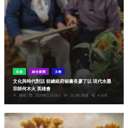
社會
綜合新聞
文教
文化與時代對話 前總統府秘書長廖了以 現代水墨
宗師何木火 英雄會
陳明
2026年三月24日
10,381 觀看
4 分享