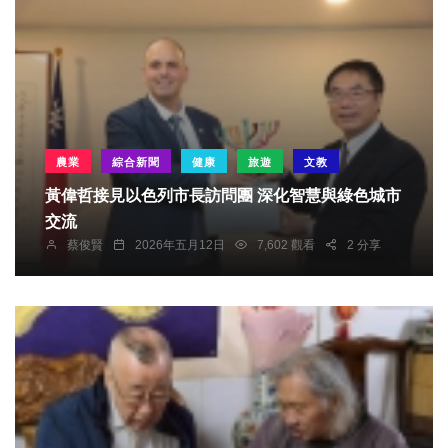
農業
綜合新聞
健康
旅遊
文教
黃偉哲接見以色列市長訪問團 深化智慧與綠色城市
交流
蔡俊賢
2026年五月12日
7,602 觀看
2 分享