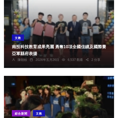
文教
南投科技教育成果亮麗 勇奪10項全國佳績及國際賽
亞軍縣府表揚
陳朝枝
2026年五月26日
6,537 觀看
2 分享
綜合新聞
文教