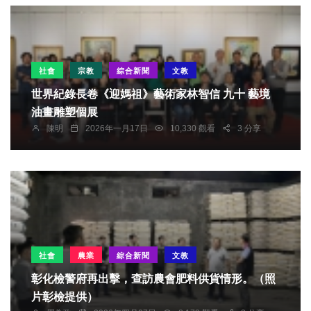
社會
宗教
綜合新聞
文教
世界紀錄長卷《迎媽祖》藝術家林智信 九十 藝境
油畫雕塑個展
陳明
2026年一月17日
10,330 觀看
3 分享
社會
農業
綜合新聞
文教
彰化檢警府再出擊，查訪農會肥料供貨情形。（照
片彰檢提供）