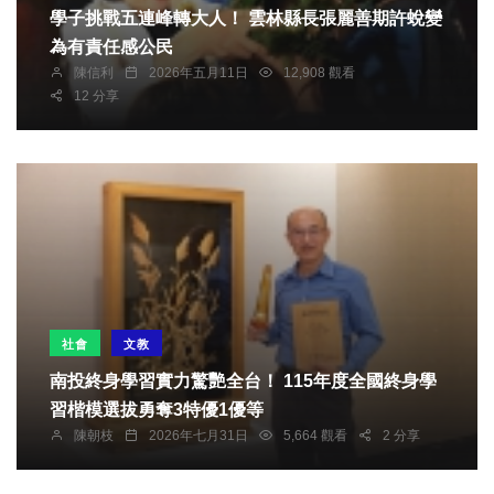
學子挑戰五連峰轉大人！ 雲林縣長張麗善期許蛻變
為有責任感公民
陳信利
2026年五月11日
12,908 觀看
12 分享
社會
文教
南投終身學習實力驚艷全台！ 115年度全國終身學
習楷模選拔勇奪3特優1優等
陳朝枝
2026年七月31日
5,664 觀看
2 分享