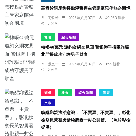
高哲翰講座教授點評警察主管家庭陪伴無奈困境
高哲翰
2026年八月07日
49,063 觀看
3 分享
社會
綜合新聞
轉帳40萬元 邀約女網友見面 警銀聯手攔阻詐騙
北門警成功守護男子財產
張文一
2026年八月07日
156 觀看
0 分享
頭條
社會
綜合新聞
健康
文教
喚醒鄉親法治意識，「不買票、不賣票」，彰化
檢察長黃智勇發給鄉親一封公開信。（照片彰檢
提供）