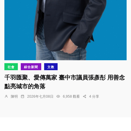
社會
綜合新聞
文教
千羽匯聚、愛傳萬家 臺中市議員張彥彤 用善念
點亮城市的角落
陳明
2026年七月08日
6,958 觀看
4 分享