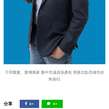
千羽匯聚、愛傳萬家 臺中市議員張彥彤 用善念點亮城市的
角落01
分享
0+
4+