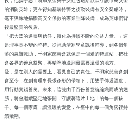
夜，他攜手志工將加菜金與平安紅包送給默默守護市民安全
的消防英雄；更在得知基層特警之後勤裝備有安全疑慮時，
毫不猶豫地捐贈高安全係數的專業垂降裝備，成為英雄們背
後最堅實的後盾。
「把大眾的選票與信任，轉化為持續不斷的公益力量。」這
是理事長不變的堅持。從補助清寒學童課後輔導，到各個角
落的急難救助，千羽家慈善會就像是一個愛的轉運站，把社
會各界的善意凝聚，再精準地送到最需要溫暖的地方。
愛，是在別人的需要上，看見自己的責任。千羽家慈善會創
會至今，在創會理事長張彥彤的帶領下，用雙手傳遞溫度，
用行動實踐善良。未來，這雙由千百份善意編編織而成的翅
膀，將會繼續堅定地張開，守護著這片土地上的每一個孩
子、每一個家庭，讓溫暖的愛意，在臺中的每一個角落裡持
續飛翔。