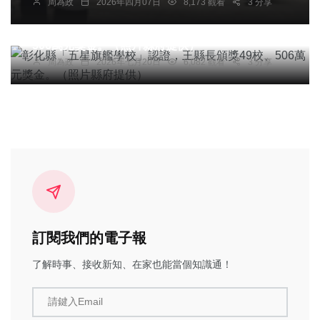
周為政
2026年四月07日
8,173 觀看
3 分享
社會
綜合新聞
健康
文教
彰化縣「五星旗艦學校」認證，王縣長頒獎49校、
506萬元獎金。（照片縣府提供）
周為政
2026年七月20日
6,082 觀看
3 分享
訂閱我們的電子報
了解時事、接收新知、在家也能當個知識通！
請鍵入Email