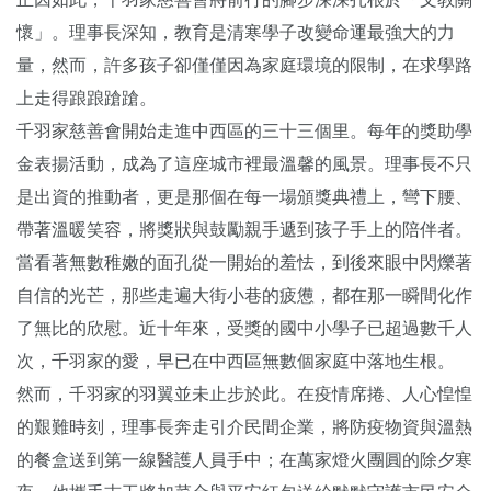
懷」。理事長深知，教育是清寒學子改變命運最強大的力
量，然而，許多孩子卻僅僅因為家庭環境的限制，在求學路
上走得踉踉蹌蹌。
千羽家慈善會開始走進中西區的三十三個里。每年的獎助學
金表揚活動，成為了這座城市裡最溫馨的風景。理事長不只
是出資的推動者，更是那個在每一場頒獎典禮上，彎下腰、
帶著溫暖笑容，將獎狀與鼓勵親手遞到孩子手上的陪伴者。
當看著無數稚嫩的面孔從一開始的羞怯，到後來眼中閃爍著
自信的光芒，那些走遍大街小巷的疲憊，都在那一瞬間化作
了無比的欣慰。近十年來，受獎的國中小學子已超過數千人
次，千羽家的愛，早已在中西區無數個家庭中落地生根。
然而，千羽家的羽翼並未止步於此。在疫情席捲、人心惶惶
的艱難時刻，理事長奔走引介民間企業，將防疫物資與溫熱
的餐盒送到第一線醫護人員手中；在萬家燈火團圓的除夕寒