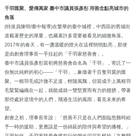
千羽匯聚、愛傳萬家 臺中市議員張彥彤 用善念點亮城市的
角落
(特派員陳明/臺中報導)在繁華的臺中城裡，中西區的舊城街
道載著歷史的厚重，也藏著許多需要被看見的細微角落。
2017年的春天，有一盞溫暖的燈火在這裡悄悄點亮，那便
是由創會理事長一手拉起的「千羽家慈善會」。
臺中市議員張彥彤當初將慈善會命名為「千羽」，寄託了一
份無比純粹的初心——「千羽」，象徵著千百隻羽翼的匯
聚。一根羽毛或許微不足道，輕隨風飄，但當成千上萬根羽
毛緊緊編織在一起，就能成就一雙堅實而有力的翅膀，帶著
那些處於逆境中的人們，飛過生活的風雨，看見未來的希
望。
創會之初，理事長常說：「慈善不只是在人們面臨危難時給
予一時的援助，更應該是一份綿延的陪伴與希望的播種。」
正因如此，千羽家慈善會將前行的腳步深深扎根於「文教關