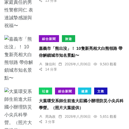
13 分享
綜合新聞
旅遊
嘉義市「熊出沒」！ 10隻新亮相大白熊領路 帶
你解鎖城市知名景點〜
陳信利
2026年八月06日
9,583 觀看
14 分享
社會
綜合新聞
健康
文教
大葉環安系師生前進大莊國小辦理防災小尖兵科
學營。（照片大葉提供）
周為政
2026年八月06日
5,651 觀看
3 分享