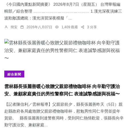
《今日國內重點新聞摘要》 2026年8月7日（星期五） 台灣華報編
輯部／綜合整理 …………………………………… 1.漢光深夜演練三
波欺敵護總統：​漢光演習深夜模擬「...
簡安
2026年八月07日
1,409 觀看
3 分享
綜合新聞
雲林縣長張麗善暖心致贈父親節禮物咖啡杯 向辛勤守護治
安、兼顧家庭責任的男性警察同仁 表達誠摯感謝與祝福〜
【記者陳信利／雲林報導】父親節前夕，縣長張麗善昨天（5日）親
赴縣政府各局處致贈父親節禮物咖啡杯，慰勉男性同仁辛勞並提年
賀節。 縣長張麗善到達警察局時，受到同仁熱情歡迎，張縣長向辛
勤守護治安、兼顧家庭...