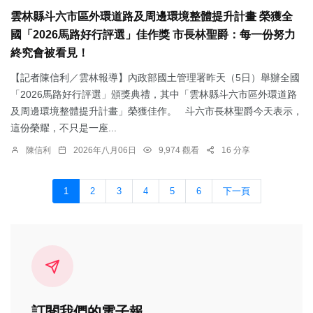
雲林縣斗六市區外環道路及周邊環境整體提升計畫 榮獲全
國「2026馬路好行評選」佳作獎 市長林聖爵：每一份努力
終究會被看見！
【記者陳信利／雲林報導】內政部國土管理署昨天（5日）舉辦全國
「2026馬路好行評選」頒獎典禮，其中「雲林縣斗六市區外環道路
及周邊環境整體提升計畫」榮獲佳作。 斗六市長林聖爵今天表示，
這份榮耀，不只是一座...
陳信利
2026年八月06日
9,974 觀看
16 分享
1
2
3
4
5
6
下一頁
訂閱我們的電子報