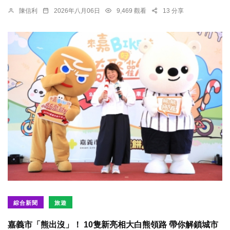
陳信利
2026年八月06日
9,469 觀看
13 分享
綜合新聞
旅遊
嘉義市「熊出沒」！ 10隻新亮相大白熊領路 帶你解鎖城市