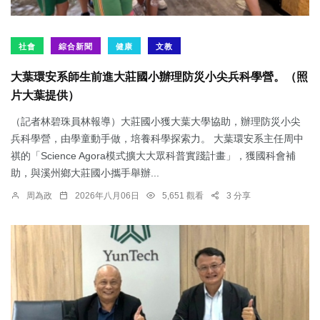
社會
綜合新聞
健康
文教
大葉環安系師生前進大莊國小辦理防災小尖兵科學營。（照
片大葉提供）
（記者林碧珠員林報導）大莊國小獲大葉大學協助，辦理防災小尖
兵科學營，由學童動手做，培養科學探索力。 大葉環安系主任周中
祺的「Science Agora模式擴大大眾科普實踐計畫」，獲國科會補
助，與溪州鄉大莊國小攜手舉辦...
周為政
2026年八月06日
5,651 觀看
3 分享