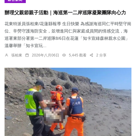
辦理父親節親子活動｜海巡第一二岸巡隊凝聚團隊向心力
花東特派員張柏東/花蓮縣報導 生日快樂 為感謝海巡同仁平時堅守崗
位、辛勞守護海防安全，並增進同仁與家庭成員間的情感交流，海
巡署東部分署第一二岸巡隊8/6日在花蓮「知卡宣綠森林親水公園」
溫馨舉辦「知卡宣玩...
張柏東
2026年八月06日
5,445 觀看
2 分享