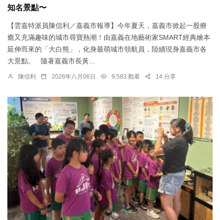
知名景點〜
【雲嘉特派員陳信利／嘉義市報導】今年夏天，嘉義市掀起一股療
癒又充滿趣味的城市尋寶熱潮！由嘉義在地藝術家SMART經典繪本
延伸而來的「大白熊」，化身最萌城市領航員，陸續現身嘉義市各
大景點。 隨著嘉義市長黃...
陳信利
2026年八月06日
9,583 觀看
14 分享