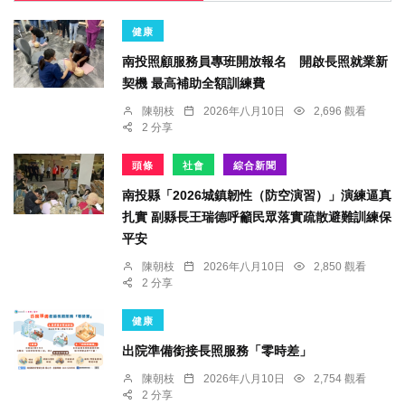
健康
南投照顧服務員專班開放報名 開啟長照就業新
契機 最高補助全額訓練費
陳朝枝
2026年八月10日
2,696 觀看
2 分享
頭條
社會
綜合新聞
南投縣「2026城鎮韌性（防空演習）」演練逼真
扎實 副縣長王瑞德呼籲民眾落實疏散避難訓練保
平安
陳朝枝
2026年八月10日
2,850 觀看
2 分享
健康
出院準備銜接長照服務「零時差」
陳朝枝
2026年八月10日
2,754 觀看
2 分享