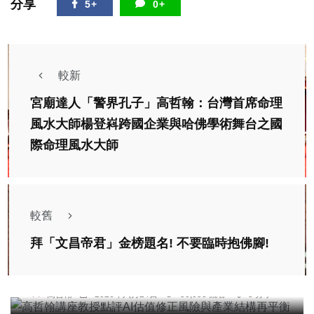
分享
5+
0+
較新
宮廟達人「警界孔子」高哲翰：台灣首席命理
風水大師楊登嵙跨國企業與哈佛學術舞台之國
際命理風水大師
較舊
專欄
拜「文昌帝君」金榜題名! 不要臨時抱佛腳!
高哲翰講座教授點評AI估值修正風險與產業結構再
平衡
專欄
高哲翰
2026年六月24日
50,053 觀看
5 分享
高哲翰講座教授點評AI資訊真假難辨，歐美立法因