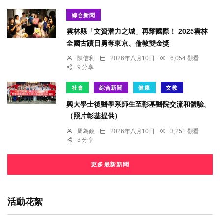
綜合新聞
雲林縣「文資潛力之城」再耀國際！ 2025雲林
全國古蹟日勇奪東京、倫敦雙金獎
陳信利
2026年八月10日
6,054 觀看
9 分享
社會
綜合新聞
健康
文教
興大學士後醫學系師生至彰基醫院交流和體驗。
（照片彰基提供）
周為政
2026年八月10日
3,251 觀看
3 分享
更多最新新聞
活動花絮