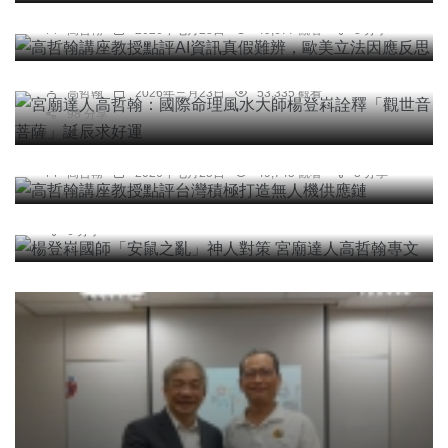
應反思
專欄
高哲翰
2026年七月28日
49,677 觀看
3 分享
宮廟達人高哲翰：國際命理風水大師楊登嵙詮釋
「觀世音菩薩」誕辰求好運
高哲翰
2026年三月23日
53,335 觀看
98 分享
專欄
專欄
高哲翰講座教授點評台灣積極打造無人機供應鏈
楊登嵙國師「安鼠之亂」神人對策 宮廟達人高哲翰
高哲翰
2026年七月25日
49,745 觀看
3 分享
專文
高哲翰
2026年五月08日
231,291 觀看
6 分享