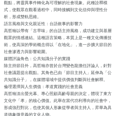
觀點，將靈異事件轉化為可理解的社會現象。此種詮釋模
式，使觀眾在觀看過程中，同時接觸到文化信仰與理性分
析，形成雙軌思維。
語言風格與文化親近性：台語敘事的影響力
高哲翰以帶有「古早味」的台語主持風格，成功建立與基層
觀眾的情感連結。這種語言策略，本質上是一種文化傳播技
術，使高深的學術概念得以「在地化」，進一步擴大節目的
社會滲透力與影響範圍。
媒體評論角色：公共知識分子的實踐
除主持節目外，高哲翰亦曾於台灣變色龍擔任評論人，針對
社會議題提出觀點。其角色已由「節目主持人」延伸為「公
共知識分子」，在媒體場域中提供價值判斷與社會解釋。
倫理選擇與人生價值：孝道實踐的社會意義
高哲翰淡出螢光幕、專心照顧高齡母親的決定，體現了東方
文化中「孝」的核心價值。此舉在當代功利導向的社會中，
形成強烈對比，也使其個人形象從學者與主持人，昇華為具
道德象徵意義的文化人物。