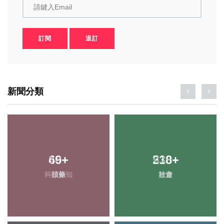
請鍵入Email
訂閱
退訂
新聞分類
69
+
218
+
頭條
旅遊