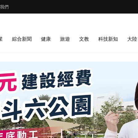
我們
業
綜合新聞
健康
旅遊
文教
科技新知
大陸