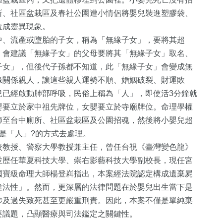
所、社區盆栽區及春社公園遭小情侶將嬰兒裝進塑膠袋、
造成靈異現象。
中、流產或墮胎的子女，稱為「無緣子女」，要將其超
，會建議「無緣子女」的父母要將其「無緣子女」取名、
子女」，但後代子孫都不知道，此「無緣子女」會變成無
緣關係親人，讓這些親人運勢不順、婚姻破裂、財運敗
兒已經啟動肺部呼吸，民俗上稱為「人」，即使活3分鐘就
嬰要立於家中祖先牌位，女嬰要立於寺廟牌位。命理學權
師至台中廁所、社區盆栽區及公園招魂，然後將小嬰兒超
是「人」?的方式去處理。
37
+
校教授、警察大學教授兼主任，曾任台視《臺灣變色龍》
並歷任華夏科技大學、崇右影藝科技大學副校長，現任宮
農業
國寶級命理大師楊登嵙指出，本案經法院認定構成遺棄屍
違法性」。然而，更深層的法律問題在於嬰兒出生當下是
涉及過失致死甚至更嚴重刑責。因此，本案不僅是單純棄
要議題，凸顯醫療與司法鑑定之關鍵性。