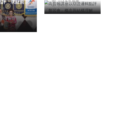
113,476 觀看
點評「求財前先
6 分享
哲翰
財神補財庫」
26年四月29日
2,723 觀看
分享