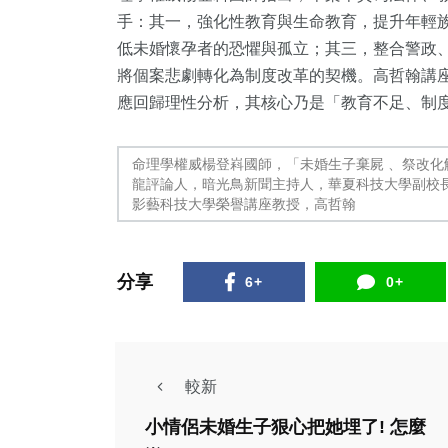
手：其一，強化性教育與生命教育，提升年輕
低未婚懷孕者的恐懼與孤立；其三，整合警政
將個案悲劇轉化為制度改革的契機。高哲翰講
應回歸理性分析，其核心乃是「教育不足、制
命理學權威楊登嵙國師，「未婚生子棄屍 、祭改
龍評論人，暗光鳥新聞主持人，華夏科技大學副校
影藝科技大學榮譽講座教授，高哲翰
分享
6+
0+
較新
小情侶未婚生子狠心把她埋了! 怎麼