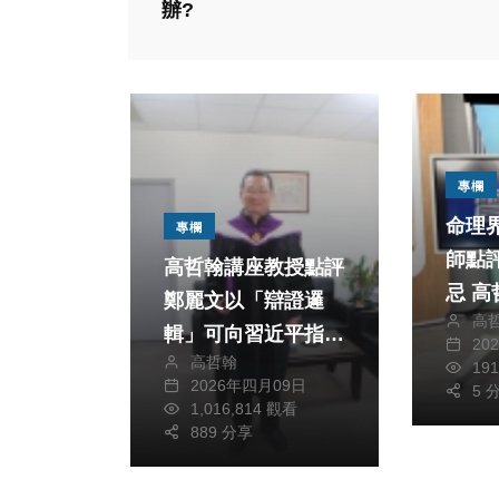
辦?
專欄
命理
專欄
師點
高哲翰講座教授點評
忌 
鄭麗文以「辯證邏
高
專欄
「倒
輯」可向習近平指出
20
楊登嵙國師銓釋端午
高哲翰
中華民國
19
2026年四月09日
5 
節歷史象徵與習俗傳
專欄
1,016,814 觀看
承 高哲翰專文
889 分享
宮廟
高哲翰
子」
2026年六月11日