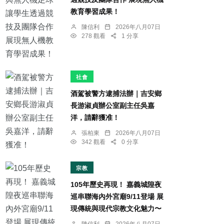
教育學習成果！
陳信利
2026年八月07日
278 觀看
1 分享
社會
酒駕被警方逮捕法辦｜吉安鄉
長游淑貞辦公室副主任吳嘉
洋，請辭獲准！
張柏東
2026年八月07日
342 觀看
0 分享
宗教
105年歷史再現！ 嘉義城隍夜
巡串聯海內外宮廟9/11登場 展
現傳統與現代宗教文化魅力〜
陳信利
2026年八月07日