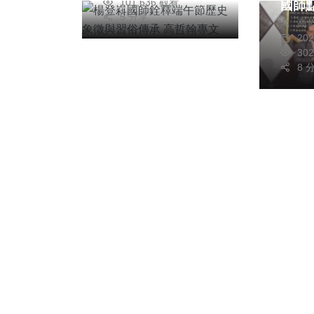
101,636 觀看
國師
5 分享
高
向武
20
30
8 