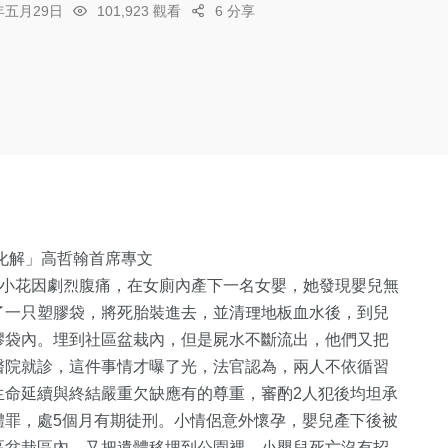
6年五月29日
101,923 觀看
6 分享
化解」高哲翰首席專文
，小花因劇烈腹痛，在女廁內產下一名女嬰，她發現嬰兒無
了一只塑膠袋，將死胎裝進去，並清理地板血水後，到兒
膠袋內。埋到社區盆栽內，但是屍水不斷流出，他們又把
醫院就診，這件事情才曝了光，法官認為，兩人不依循習
生命延續與終結嚴重欠缺應有的尊重，審酌2人犯後均坦承
體罪，處5個月有期徒刑。小情侶意外懷孕，嬰兒產下後被
區盆栽區內，又把遺體移埋到公園裡。小嬰兒死亡沒有招