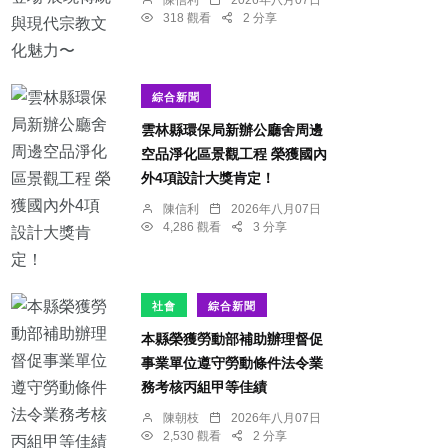
318 觀看
2 分享
綜合新聞
雲林縣環保局新辦公廳舍周邊
空品淨化區景觀工程 榮獲國內
外4項設計大獎肯定！
陳信利
2026年八月07日
4,286 觀看
3 分享
社會
綜合新聞
本縣榮獲勞動部補助辦理督促
事業單位遵守勞動條件法令業
務考核丙組甲等佳績
陳朝枝
2026年八月07日
2,530 觀看
2 分享