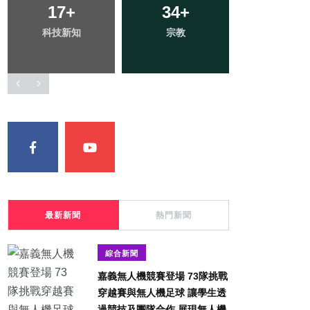
17
1
+
+
364
34
+
+
199
+
科技新知
大陸
綜合新聞
宗教
社會
最新新聞
熱門新聞
綜合新聞
嘉義無人機競賽登場 73隊挑戰
穿越賽與無人機足球 讓學生透
過競技及團隊合作 展現無人機