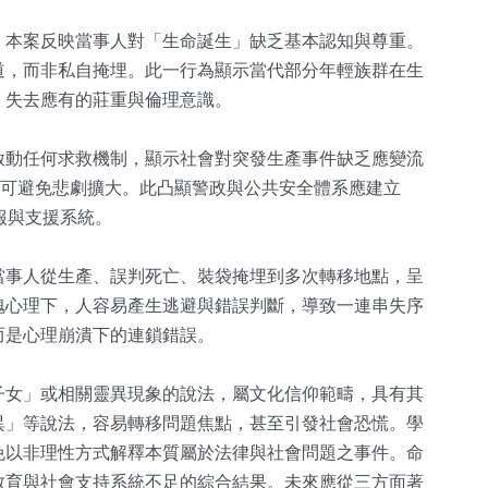
，本案反映當事人對「生命誕生」缺乏基本認知與尊重。
道，而非私自掩埋。此一行為顯示當代部分年輕族群在生
，失去應有的莊重與倫理意識。
啟動任何求救機制，顯示社會對突發生產事件缺乏應變流
或可避免悲劇擴大。此凸顯警政與公共安全體系應建立
報與支援系統。
當事人從生產、誤判死亡、裝袋掩埋到多次轉移地點，呈
愧心理下，人容易產生逃避與錯誤判斷，導致一連串失序
而是心理崩潰下的連鎖錯誤。
子女」或相關靈異現象的說法，屬文化信仰範疇，具有其
異」等說法，容易轉移問題焦點，甚至引發社會恐慌。學
免以非理性方式解釋本質屬於法律與社會問題之事件。命
教育與社會支持系統不足的綜合結果。未來應從三方面著