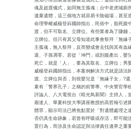
魂及超渡儀式，如同無主孤魂；台中老虎城廁
遺棄遺體，這三個地方就容易卡陰磁場，甚至
命理學權威楊登嵙國師指出，民俗中，胎死腹
渡，但不可取名、立牌位。有些業者為了賺錢
立牌位。但只有其父母知道此事會祭拜「無緣
主孤魂，無人祭拜，反而變成會去找與其有血
退、子孫凋零。若從「坤門」或剖腹產出，嬰
死亡，就是「人」，要為其取名、立牌位；男
威楊登嵙國師指出，本案例解決方式就是請法
渡。立牌位與否，則視嬰兒是「無緣子女」?還
25
+
59
+
119
+
素有「警界孔子」之稱的前警專、中央警官學
評論人、八大電視台《暗光鳥新聞》主持人，
頭條
專欄
文教
廟達人、華夏科技大學講座教授的高哲翰引述
體罪，顯示司法已將焦點置於「對遺體處理之
否仍具生命跡象，若曾有呼吸或存活，即可能
置行為，而涉及生命認定與法律責任邊界之重