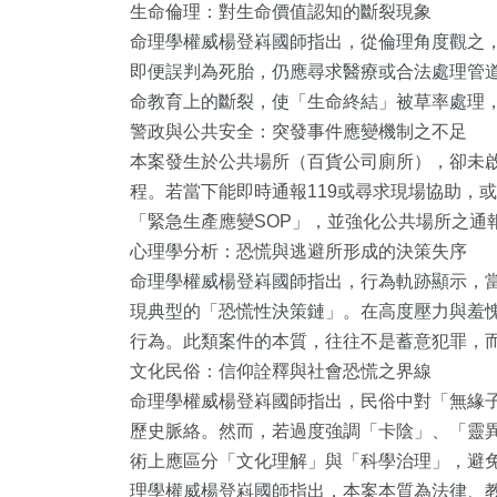
生命倫理：對生命價值認知的斷裂現象
1
+
364
+
202
+
命理學權威楊登嵙國師指出，從倫理角度觀之
大陸
綜合新聞
社會
即便誤判為死胎，仍應尋求醫療或合法處理管
命教育上的斷裂，使「生命終結」被草率處理
警政與公共安全：突發事件應變機制之不足
本案發生於公共場所（百貨公司廁所），卻未
程。若當下能即時通報119或尋求現場協助，
「緊急生產應變SOP」，並強化公共場所之通
心理學分析：恐慌與逃避所形成的決策失序
命理學權威楊登嵙國師指出，行為軌跡顯示，
現典型的「恐慌性決策鏈」。在高度壓力與羞
行為。此類案件的本質，往往不是蓄意犯罪，
文化民俗：信仰詮釋與社會恐慌之界線
命理學權威楊登嵙國師指出，民俗中對「無緣
歷史脈絡。然而，若過度強調「卡陰」、「靈
術上應區分「文化理解」與「科學治理」，避
理學權威楊登嵙國師指出，本案本質為法律、