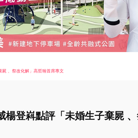
棄屍 、祭改化解」高哲翰首席專文
威楊登嵙點評「未婚生子棄屍 