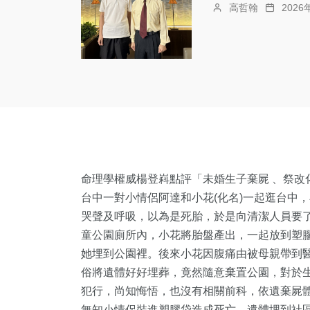
高哲翰
202
命理學權威楊登嵙點評「未婚生子棄屍 、祭改
台中一對小情侶阿達和小花(化名)一起逛台中
哭聲及呼吸，以為是死胎，於是向清潔人員要
童公園廁所內，小花將胎盤產出，一起放到塑
她埋到公園裡。後來小花因腹痛由被母親帶到
俗將遺體好好埋葬，竟然隨意棄置公園，對於
犯行，尚知悔悟，也沒有相關前科，依遺棄屍
無知小情侶裝進塑膠袋造成死亡，遺體埋到社