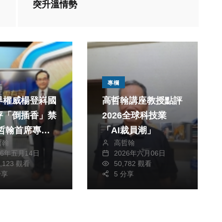
突升溫情勢
專欄
界權威楊登嵙國
高哲翰講座教授點評
評「倒插香」禁
2026全球科技業
高哲翰首席專文
「AI裁員潮」
哲翰
高哲翰
專欄
插香」
26年五月14日
2026年六月06日
高哲翰講座以辯證邏
1,123 觀看
50,782 觀看
分享
5 分享
輯點評「鄭習會」概
念與結構理解
達人「警界孔
高哲翰
高哲翰：楊登嵙
2026年四月10日