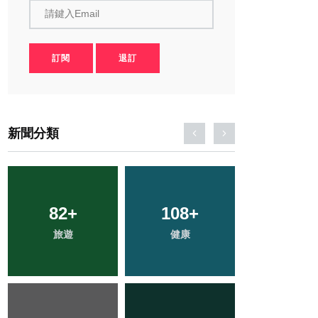
請鍵入Email
訂閱
退訂
新聞分類
82
26
+
+
108
59
+
+
119
+
旅遊
頭條
健康
專欄
文教