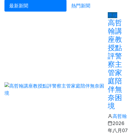
最新新聞
熱門新聞
專欄
高哲
翰講
座教
授點
評警
察主
管家
庭陪
伴無
奈困
境
高哲翰
2026
年八月07