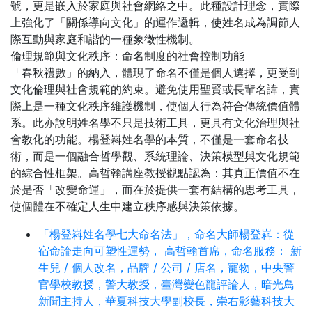
號，更是嵌入於家庭與社會網絡之中。此種設計理念，實際
上強化了「關係導向文化」的運作邏輯，使姓名成為調節人
際互動與家庭和諧的一種象徵性機制。
倫理規範與文化秩序：命名制度的社會控制功能
「春秋禮數」的納入，體現了命名不僅是個人選擇，更受到
文化倫理與社會規範的約束。避免使用聖賢或長輩名諱，實
際上是一種文化秩序維護機制，使個人行為符合傳統價值體
系。此亦說明姓名學不只是技術工具，更具有文化治理與社
會教化的功能。楊登嵙姓名學的本質，不僅是一套命名技
術，而是一個融合哲學觀、系統理論、決策模型與文化規範
的綜合性框架。高哲翰講座教授觀點認為：其真正價值不在
於是否「改變命運」，而在於提供一套有結構的思考工具，
使個體在不確定人生中建立秩序感與決策依據。
「楊登嵙姓名學七大命名法」，命名大師楊登嵙：從
宿命論走向可塑性運勢， 高哲翰首席，命名服務： 新
生兒 / 個人改名，品牌 / 公司 / 店名，寵物，中央警
官學校教授，警大教授，臺灣變色龍評論人，暗光鳥
新聞主持人，華夏科技大學副校長，崇右影藝科技大