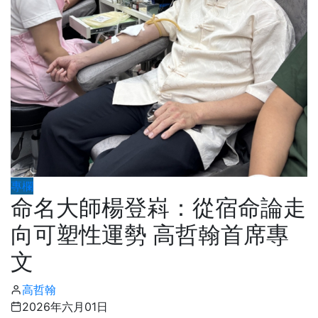
專欄
命名大師楊登嵙：從宿命論走
向可塑性運勢 高哲翰首席專
文
高哲翰
2026年六月01日