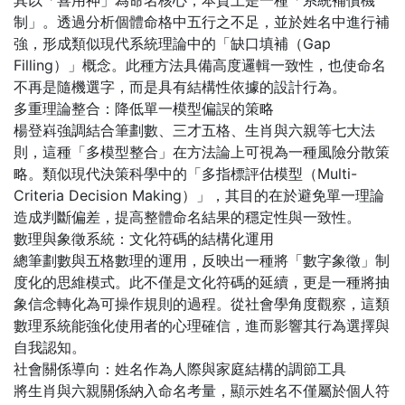
其以「喜用神」為命名核心，本質上是一種「系統補償機
制」。透過分析個體命格中五行之不足，並於姓名中進行補
強，形成類似現代系統理論中的「缺口填補（Gap
Filling）」概念。此種方法具備高度邏輯一致性，也使命名
不再是隨機選字，而是具有結構性依據的設計行為。
多重理論整合：降低單一模型偏誤的策略
楊登嵙強調結合筆劃數、三才五格、生肖與六親等七大法
則，這種「多模型整合」在方法論上可視為一種風險分散策
略。類似現代決策科學中的「多指標評估模型（Multi-
Criteria Decision Making）」，其目的在於避免單一理論
造成判斷偏差，提高整體命名結果的穩定性與一致性。
數理與象徵系統：文化符碼的結構化運用
總筆劃數與五格數理的運用，反映出一種將「數字象徵」制
度化的思維模式。此不僅是文化符碼的延續，更是一種將抽
象信念轉化為可操作規則的過程。從社會學角度觀察，這類
數理系統能強化使用者的心理確信，進而影響其行為選擇與
自我認知。
社會關係導向：姓名作為人際與家庭結構的調節工具
將生肖與六親關係納入命名考量，顯示姓名不僅屬於個人符