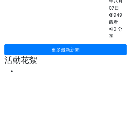
年八月
07日
949
觀看
0 分
享
更多最新新聞
活動花絮