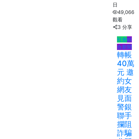
日
49,066
觀看
3 分享
社會
綜
合新聞
轉帳
40萬
元 邀
約女
網友
見面
警銀
聯手
攔阻
詐騙