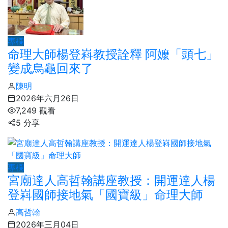
專欄
命理大師楊登嵙教授詮釋 阿嬤「頭七」
變成烏龜回來了
陳明
2026年六月26日
7,249 觀看
5 分享
專欄
宮廟達人高哲翰講座教授：開運達人楊
登嵙國師接地氣「國寶級」命理大師
高哲翰
2026年三月04日