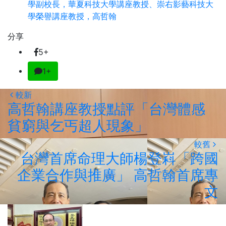
學副校長，華夏科技大學講座教授、崇右影藝科技大
學榮譽講座教授，高哲翰
分享
5+
1+
較新
高哲翰講座教授點評「台灣體感
貧窮與乞丐超人現象」
較舊
台灣首席命理大師楊登嵙「跨國
企業合作與推廣」 高哲翰首席專
文