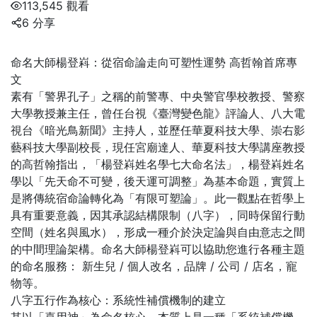
113,545 觀看
6 分享
命名大師楊登嵙：從宿命論走向可塑性運勢 高哲翰首席專
文
素有「警界孔子」之稱的前警專、中央警官學校教授、警察
大學教授兼主任，曾任台視《臺灣變色龍》評論人、八大電
視台《暗光鳥新聞》主持人，並歷任華夏科技大學、崇右影
藝科技大學副校長，現任宮廟達人、華夏科技大學講座教授
的高哲翰指出，「楊登嵙姓名學七大命名法」，楊登嵙姓名
學以「先天命不可變，後天運可調整」為基本命題，實質上
是將傳統宿命論轉化為「有限可塑論」。此一觀點在哲學上
具有重要意義，因其承認結構限制（八字），同時保留行動
空間（姓名與風水），形成一種介於決定論與自由意志之間
的中間理論架構。命名大師楊登嵙可以協助您進行各種主題
的命名服務： 新生兒 / 個人改名，品牌 / 公司 / 店名，寵
物等。
八字五行作為核心：系統性補償機制的建立