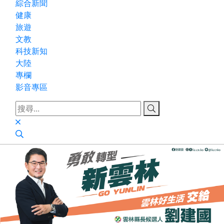
綜合新聞
健康
旅遊
文教
科技新知
大陸
專欄
影音專區