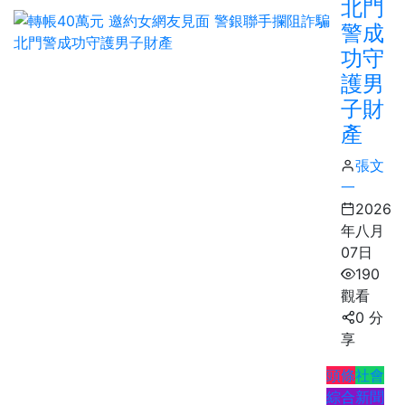
北門
警成
功守
護男
子財
產
張文
一
2026
年八月
07日
190
觀看
0 分
享
頭條
社會
綜合新聞