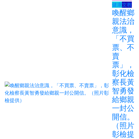
健康
文教
喚醒鄉
親法治
意識，
「不買
票、不
賣
票」，
彰化檢
察長黃
智勇發
給鄉親
一封公
開信。
（照片
彰檢提