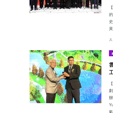
【
的
史
黃
【
劃
辦
Y
氣