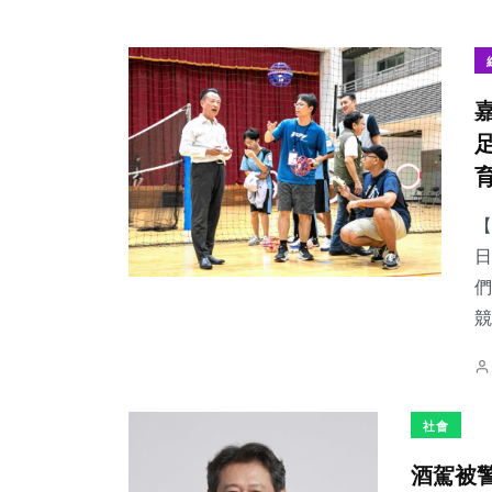
【
日
們
競
社會
酒駕被