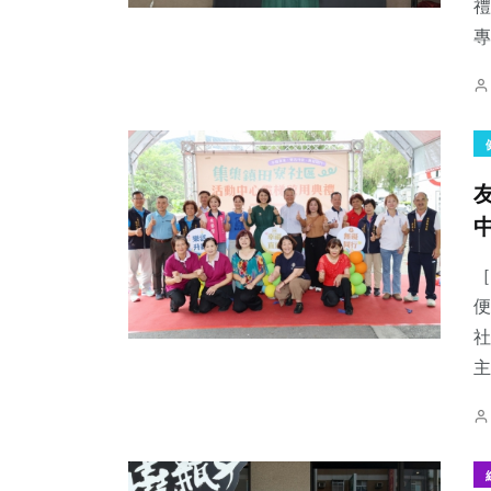
禮
專
［
便
社
主