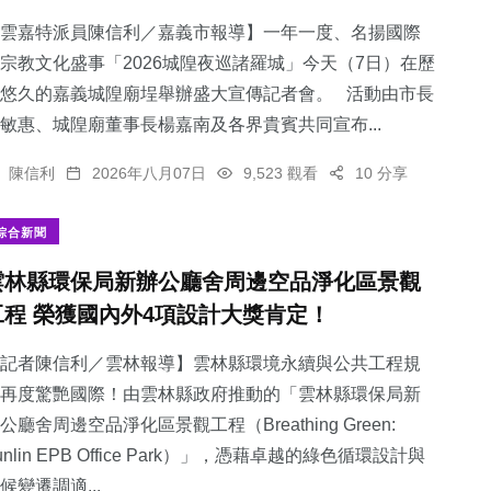
雲嘉特派員陳信利／嘉義市報導】一年一度、名揚國際
宗教文化盛事「2026城隍夜巡諸羅城」今天（7日）在歷
悠久的嘉義城隍廟埕舉辦盛大宣傳記者會。 活動由市長
敏惠、城隍廟董事長楊嘉南及各界貴賓共同宣布...
陳信利
2026年八月07日
9,523 觀看
10 分享
綜合新聞
雲林縣環保局新辦公廳舍周邊空品淨化區景觀
工程 榮獲國內外4項設計大獎肯定！
記者陳信利／雲林報導】雲林縣環境永續與公共工程規
再度驚艷國際！由雲林縣政府推動的「雲林縣環保局新
公廳舍周邊空品淨化區景觀工程（Breathing Green:
unlin EPB Office Park）」，憑藉卓越的綠色循環設計與
候變遷調適...