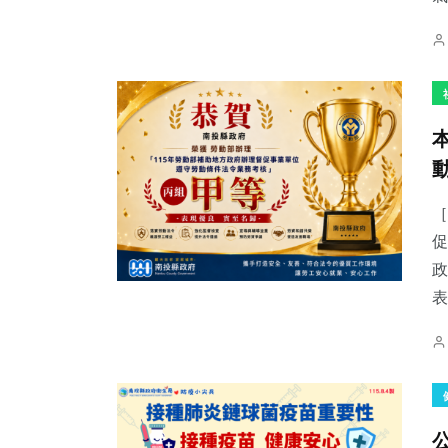
［
促
政
表