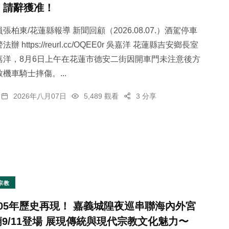
，請辭獲准！
張柏東/花蓮縣報導 新聞回顧（2026.08.07.）酒駕停車
 https://reurl.cc/OQEE0r 吳嘉洋 花蓮縣吉安鄉長室
嘉洋，8月6日上午在花蓮市德安二街因開車門未注意後方
44
+
79
+
27
+
機車騎士摔傷。...
專欄
健康
農業
2026年八月07日
5,489 觀看
3 分享
171
+
100
+
社會
文教
宗教
105年歷史再現！ 嘉義城隍夜巡串聯海內外宮
廟9/11登場 展現傳統與現代宗教文化魅力〜