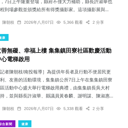
，7日上午隆重登場，縣府不僅大力補助，縣長許淑華也
程到場參觀並頒獎給所有得獎攝影家。這項攝影展與...
陳朝枝
2026年八月07日
5,366 觀看
2 分享
健康
友善無礙、幸福上樓 集集鎮田寮社區歡慶活動
中心電梯啟用
記者陳朝枝/南投報導］為提供年長者及行動不便居民更
利、友善的活動環境，集集鎮公所7日上午在集集鎮田寮
區活動中心盛大舉行電梯啟用典禮，由集集鎮長吳大村
持，並與縣長許淑華、縣議員黃春麟、謝明謀、陳淑惠...
陳朝枝
2026年八月07日
5,338 觀看
2 分享
綜合新聞
健康