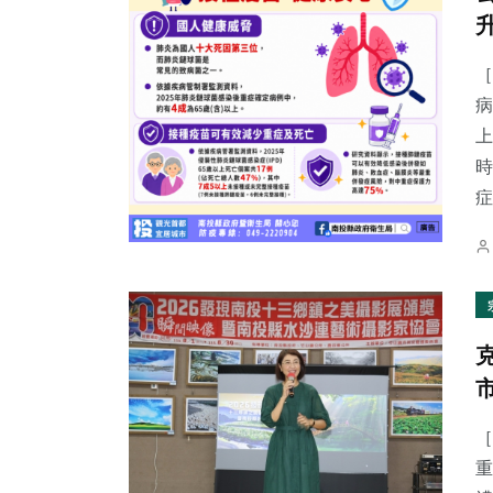
［
病
上
時
症.
［
重