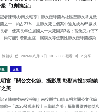
升級「1劑搞定」
記者陳朝枝/南投報導］肺炎鏈球菌為社區型肺炎常見致
菌之一，約占27%，且肺炎死亡個案中逾九成為65歲以
長者，使其長年位居國人十大死因第3名；當免疫力低下
，尚可能引發敗血症、腦膜炎等侵襲性肺炎鏈球菌感染
..
陳朝枝
2026年八月07日
2,608 觀看
2 分享
宗教
文教
克明宮「關公文化節」攝影展 彰顯南投13鄉鎮
市之美
記者陳朝枝/南投報導］南投縣竹山鎮克明宮關公文化節
頭戲─「2026發現南投十三鄉鎮之美」攝影展徵件頒獎典