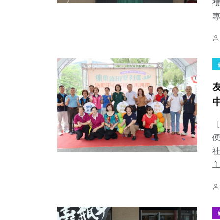
禮
專
［
便
社
主