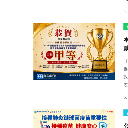
［
促
政
表