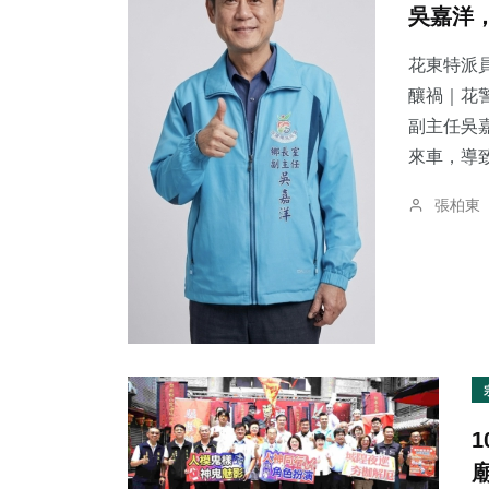
吳嘉洋
花東特派員
釀禍｜花警法辦
副主任吳
182
+
102
+
141
+
來車，導致
健康
專欄
旅遊
張柏東
213
+
2
+
653
+
文教
大陸
綜合新聞