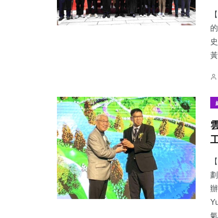
【
的
史
黃
【
劃
辦
Y
氣