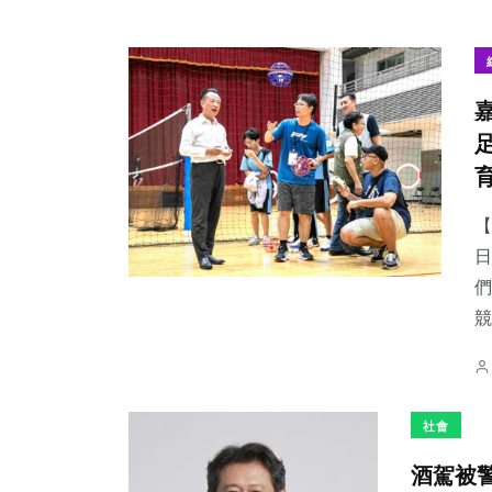
【
日
們
競
社會
酒駕被