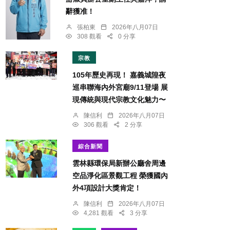
辭獲准！
張柏東
2026年八月07日
308 觀看
0 分享
宗教
105年歷史再現！ 嘉義城隍夜
巡串聯海內外宮廟9/11登場 展
現傳統與現代宗教文化魅力〜
陳信利
2026年八月07日
306 觀看
2 分享
綜合新聞
雲林縣環保局新辦公廳舍周邊
空品淨化區景觀工程 榮獲國內
外4項設計大獎肯定！
陳信利
2026年八月07日
4,281 觀看
3 分享