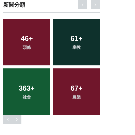
新聞分類
193
+
107
+
148
+
健康
專欄
旅遊
213
+
2
+
653
+
文教
大陸
綜合新聞