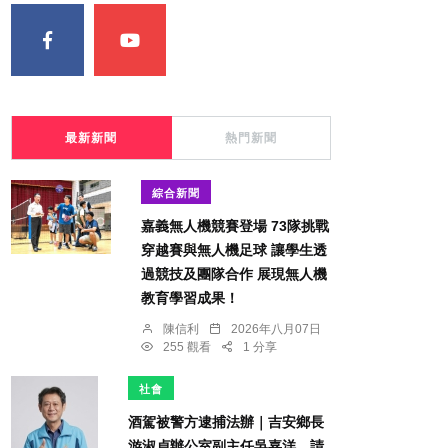
最新新聞
熱門新聞
綜合新聞
嘉義無人機競賽登場 73隊挑戰
穿越賽與無人機足球 讓學生透
過競技及團隊合作 展現無人機
教育學習成果！
陳信利
2026年八月07日
255 觀看
1 分享
社會
酒駕被警方逮捕法辦｜吉安鄉長
游淑貞辦公室副主任吳嘉洋，請