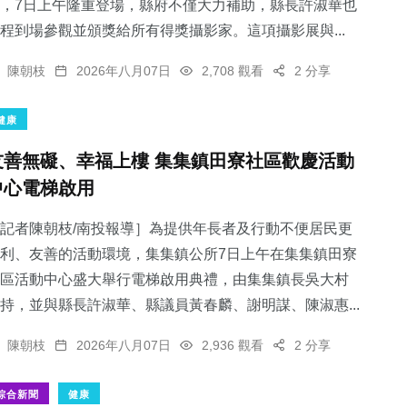
，7日上午隆重登場，縣府不僅大力補助，縣長許淑華也
程到場參觀並頒獎給所有得獎攝影家。這項攝影展與...
陳朝枝
2026年八月07日
2,708 觀看
2 分享
健康
友善無礙、幸福上樓 集集鎮田寮社區歡慶活動
中心電梯啟用
記者陳朝枝/南投報導］為提供年長者及行動不便居民更
利、友善的活動環境，集集鎮公所7日上午在集集鎮田寮
區活動中心盛大舉行電梯啟用典禮，由集集鎮長吳大村
持，並與縣長許淑華、縣議員黃春麟、謝明謀、陳淑惠...
陳朝枝
2026年八月07日
2,936 觀看
2 分享
綜合新聞
健康