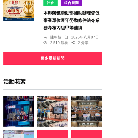
社會
綜合新聞
本縣榮獲勞動部補助辦理督促
事業單位遵守勞動條件法令業
務考核丙組甲等佳績
陳朝枝
2026年八月07日
2,519 觀看
2 分享
更多最新新聞
活動花絮