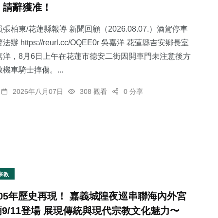
，請辭獲准！
張柏東/花蓮縣報導 新聞回顧（2026.08.07.）酒駕停車
 https://reurl.cc/OQEE0r 吳嘉洋 花蓮縣吉安鄉長室
嘉洋，8月6日上午在花蓮市德安二街因開車門未注意後方
30
+
46
+
61
+
機車騎士摔傷。...
科技新知
頭條
宗教
2026年八月07日
308 觀看
0 分享
363
+
67
+
社會
農業
宗教
105年歷史再現！ 嘉義城隍夜巡串聯海內外宮
廟9/11登場 展現傳統與現代宗教文化魅力〜