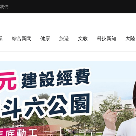
我們
業
綜合新聞
健康
旅遊
文教
科技新知
大陸