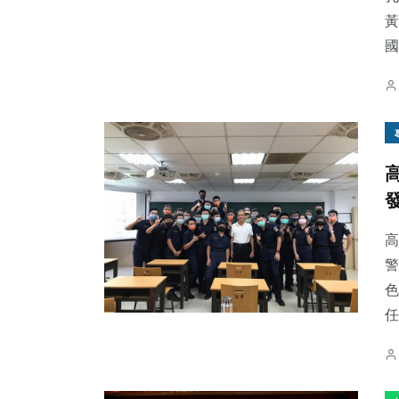
黃
國.
高
警
色
任