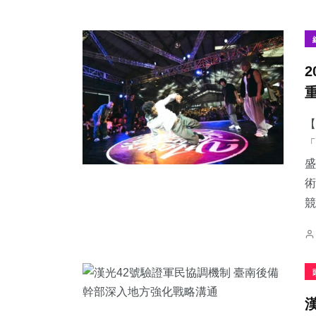
【
「
盛
術
競