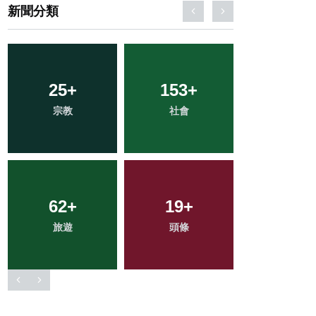
新聞分類
45
+
13
+
0
+
專欄
科技新知
大陸
28
+
81
+
273
+
農業
健康
綜合新聞