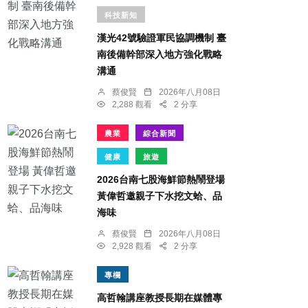
科技新知
漢光42號驗證軍民協調機制 臺
南後備幹部深入地方強化戰略
溝通
蔡俊賢
2026年八月08日
2,288 觀看
2 分享
農業
綜合新聞
健康
旅遊
2026台南七股海鮮節熱鬧登場
黃偉哲邀親子下水挖文蛤、品
海味
蔡俊賢
2026年八月08日
2,928 觀看
2 分享
專欄
高哲翰講座教授長期在媒體專