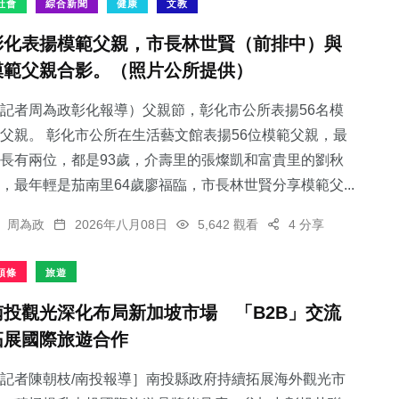
社會
綜合新聞
健康
文教
彰化表揚模範父親，市長林世賢（前排中）與
模範父親合影。（照片公所提供）
記者周為政彰化報導）父親節，彰化市公所表揚56名模
父親。 彰化市公所在生活藝文館表揚56位模範父親，最
長有兩位，都是93歲，介壽里的張燦凱和富貴里的劉秋
，最年輕是茄南里64歲廖福臨，市長林世賢分享模範父...
周為政
2026年八月08日
5,642 觀看
4 分享
頭條
旅遊
南投觀光深化布局新加坡市場 「B2B」交流
拓展國際旅遊合作
記者陳朝枝/南投報導］南投縣政府持續拓展海外觀光市