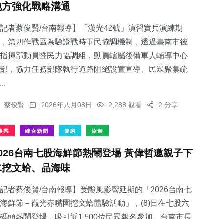
地方強化戰略溝通
記者蔡俊賢/台南報導】「漢光42號」演習實兵演練期
，第四作戰區為驗證戰時軍民協調機制，透過臺南市後
指揮部動員暨民力協調組，動員轄屬後備軍人輔導中心
90
+
25
+
153
+
部，協力任務部隊執行道路阻絕設置宣導、民眾聚集疏
文教
宗教
社會
..
蔡俊賢
2026年八月08日
2,288 觀看
2 分享
農業
綜合新聞
健康
旅遊
62
+
19
+
2026台南七股海鮮節熱鬧登場 黃偉哲邀親子下
旅遊
頭條
水挖文蛤、品海味
記者蔡俊賢/台南報導】受颱風影響延期的「2026台南七
海鮮節－觀光赤嘴園挖文蛤體驗活動」，(8)日在七股六
碼頭熱鬧登場，吸引近1,500位民眾報名參加。台南市長