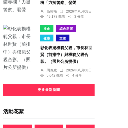
欄「力挺警察」發聲
高哲翰
2026年八月08日
49,178 觀看
3 分享
社會
綜合新聞
健康
文教
彰化表揚模範父親，市長林世
賢（前排中）與模範父親合
影。（照片公所提供）
周為政
2026年八月08日
5,642 觀看
4 分享
更多最新新聞
活動花絮