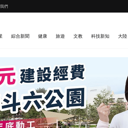
我們
業
綜合新聞
健康
旅遊
文教
科技新知
大陸