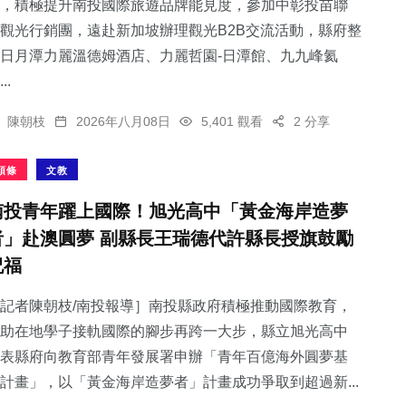
，積極提升南投國際旅遊品牌能見度，參加中彰投苗聯
觀光行銷團，遠赴新加坡辦理觀光B2B交流活動，縣府整
日月潭力麗溫德姆酒店、力麗哲園-日潭館、九九峰氦
..
陳朝枝
2026年八月08日
5,401 觀看
2 分享
頭條
文教
南投青年躍上國際！旭光高中「黃金海岸造夢
者」赴澳圓夢 副縣長王瑞德代許縣長授旗鼓勵
祝福
記者陳朝枝/南投報導］南投縣政府積極推動國際教育，
助在地學子接軌國際的腳步再跨一大步，縣立旭光高中
表縣府向教育部青年發展署申辦「青年百億海外圓夢基
計畫」，以「黃金海岸造夢者」計畫成功爭取到超過新...