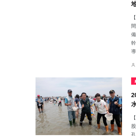
【
間
備
44
+
13
+
0
+
幹
專欄
科技新知
大陸
導.
28
+
81
+
273
+
農業
健康
綜合新聞
【
股
孔