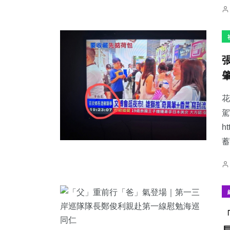
花
駕
h
蓄