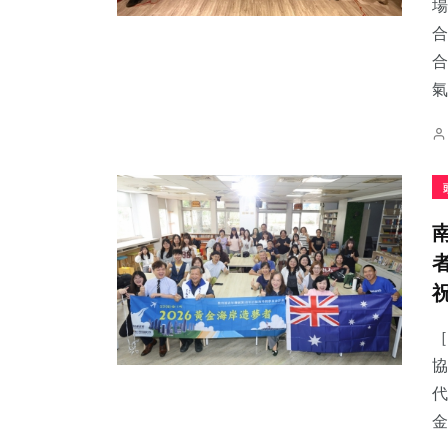
場
合
合
氣.
［
協
代
金