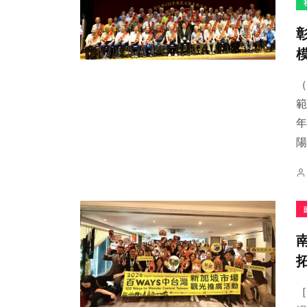
（
範
年
陽
［