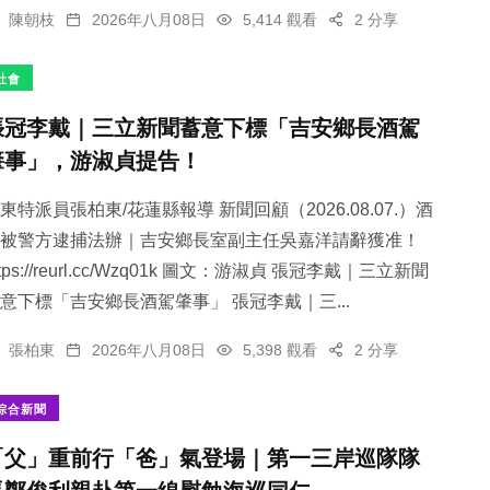
陳朝枝
2026年八月08日
5,414 觀看
2 分享
社會
張冠李戴｜三立新聞蓄意下標「吉安鄉長酒駕
肇事」，游淑貞提告！
東特派員張柏東/花蓮縣報導 新聞回顧（2026.08.07.）酒
被警方逮捕法辦｜吉安鄉長室副主任吳嘉洋請辭獲准！
ttps://reurl.cc/Wzq01k 圖文：游淑貞 張冠李戴｜三立新聞
意下標「吉安鄉長酒駕肇事」 張冠李戴｜三...
張柏東
2026年八月08日
5,398 觀看
2 分享
綜合新聞
「父」重前行「爸」氣登場｜第一三岸巡隊隊