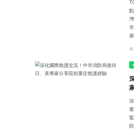
T
點
灣
市
展
深
重
緊
防