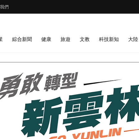
我們
業
綜合新聞
健康
旅遊
文教
科技新知
大陸