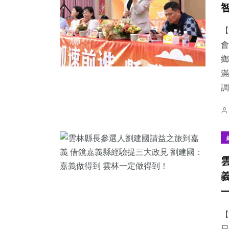
【
會
鄉
357
+
212
+
60
+
滿
社會
文教
宗教
調.
611
+
181
+
43
+
綜合新聞
健康
頭條
【
日