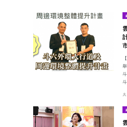
【
舉
斗