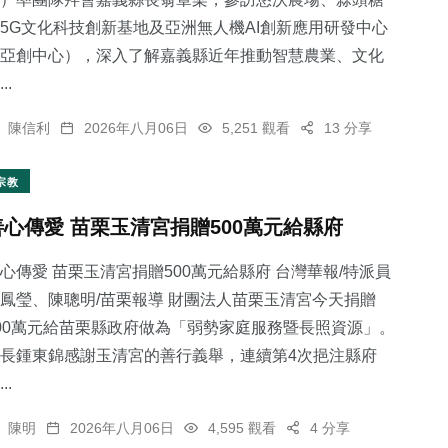
5G文化科技創新基地及亞洲無人機AI創新應用研發中心
亞創中心），深入了解嘉義縣近年推動智慧農業、文化
..
陳信利
2026年八月06日
5,251 觀看
13 分享
宗教
善心傳愛 苗栗玉清宮捐贈500萬元給縣府
心傳愛 苗栗玉清宮捐贈500萬元給縣府 台灣華報/特派員
鳳瑩、陳聰明/苗栗報導 財團法人苗栗玉清宮今天捐贈
00萬元給苗栗縣政府做為「弱勢家庭服務暨長照資源」。
長鍾東錦感謝玉清宮的善行義舉，連續第4次挹注縣府
..
陳明
2026年八月06日
4,595 觀看
4 分享