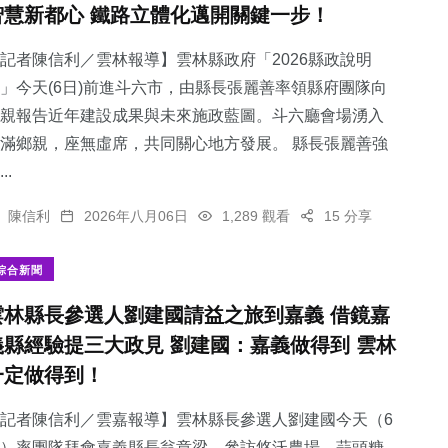
智慧新都心 鐵路立體化邁開關鍵一步！
記者陳信利／雲林報導】雲林縣政府「2026縣政說明
」今天(6日)前進斗六市，由縣長張麗善率領縣府團隊向
親報告近年建設成果與未來施政藍圖。斗六廳會場湧入
106
+
31
+
2
+
滿鄉親，座無虛席，共同關心地方發展。 縣長張麗善強
專欄
科技新知
大陸
..
陳信利
2026年八月06日
1,289 觀看
15 分享
綜合新聞
63
+
139
+
雲林縣長參選人劉建國請益之旅到嘉義 借鏡嘉
農業
旅遊
義縣經驗提三大政見 劉建國：嘉義做得到 雲林
一定做得到！
記者陳信利／雲嘉報導】雲林縣長參選人劉建國今天（6
）率團隊拜會嘉義縣長翁章梁，參訪悠沃農場、蒜頭糖