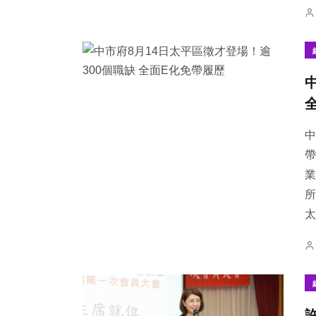
中
帶
業
所
太