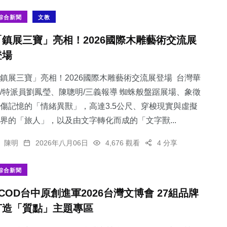
綜合新聞
文教
「鎮展三寶」亮相！2026國際木雕藝術交流展
登場
鎮展三寶」亮相！2026國際木雕藝術交流展登場 台灣華
/特派員劉鳳瑩、陳聰明/三義報導 蜘蛛般盤踞展場、象徵
傷記憶的「情緒異獸」，高達3.5公尺、穿梭現實與虛擬
界的「旅人」，以及由文字轉化而成的「文字獸...
陳明
2026年八月06日
4,676 觀看
4 分享
綜合新聞
TCOD台中原創進軍2026台灣文博會 27組品牌
打造「質點」主題專區