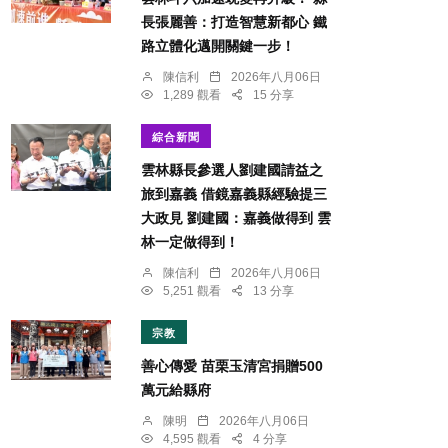
長張麗善：打造智慧新都心 鐵
路立體化邁開關鍵一步！
陳信利
2026年八月06日
1,289 觀看
15 分享
綜合新聞
雲林縣長參選人劉建國請益之
旅到嘉義 借鏡嘉義縣經驗提三
大政見 劉建國：嘉義做得到 雲
林一定做得到！
陳信利
2026年八月06日
5,251 觀看
13 分享
宗教
善心傳愛 苗栗玉清宮捐贈500
萬元給縣府
陳明
2026年八月06日
4,595 觀看
4 分享