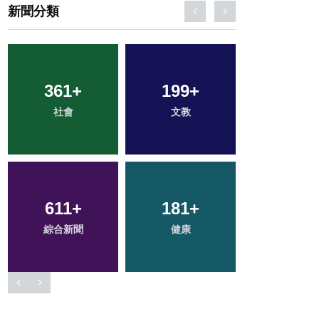
新聞分類
361
+
199
+
56
+
社會
文教
宗教
611
+
181
+
43
+
綜合新聞
健康
頭條