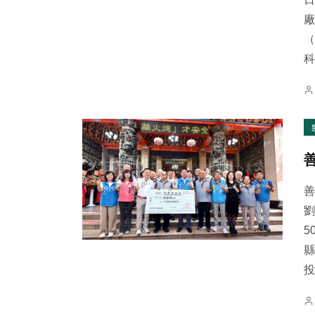
廠
（
科.
善
劉
5
縣
投.