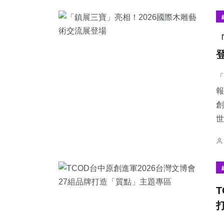
「
報
創
世