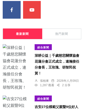
最新新聞
熱門新聞
綜合新聞
深耕公益｜千歲慈悲關懷協會
花蓮分會正式成立，連瀚接任
分會長，王玫瑰、胡智民祝
賀！
張柏東
2026年八月09日
1,287 觀看
2 分享
綜合新聞
吉安27位模範父親暨9位好人