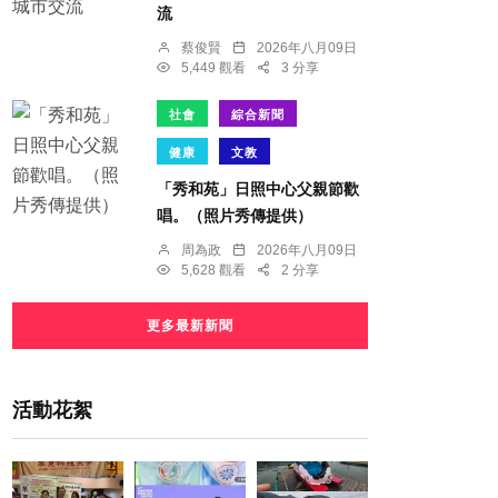
流
蔡俊賢
2026年八月09日
5,449 觀看
3 分享
社會
綜合新聞
健康
文教
「秀和苑」日照中心父親節歡
唱。（照片秀傳提供）
周為政
2026年八月09日
5,628 觀看
2 分享
更多最新新聞
活動花絮