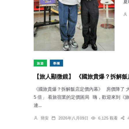
夏
旅遊
專欄
【旅人顯微鏡】 《國旅貴爆？拆解飯
《國旅貴爆？拆解飯店定價內幕》 房價降了 大
5 倍」 看旅宿業的定價困局 嗨，歡迎來到
連...
簡安
2026年八月09日
6,125 觀看