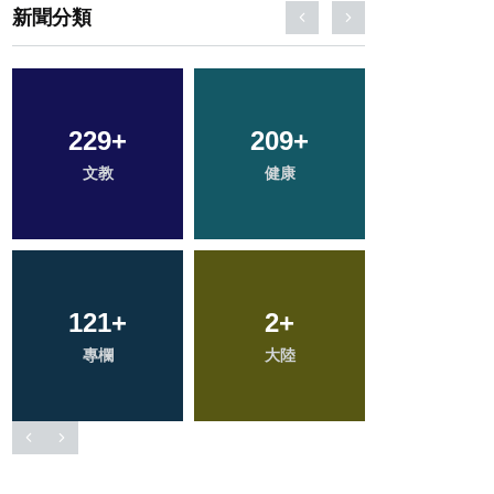
新聞分類
704
+
65
+
51
+
綜合新聞
宗教
頭條
76
+
408
+
35
+
農業
社會
科技新知