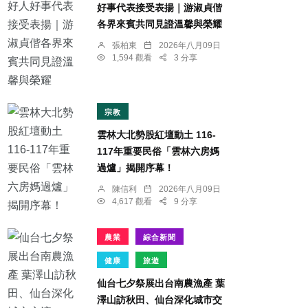
好事代表接受表揚｜游淑貞偕
各界來賓共同見證溫馨與榮耀
張柏東
2026年八月09日
1,594 觀看
3 分享
宗教
雲林大北勢股紅壇動土 116-
117年重要民俗「雲林六房媽
過爐」揭開序幕！
陳信利
2026年八月09日
4,617 觀看
9 分享
農業
綜合新聞
健康
旅遊
仙台七夕祭展出台南農漁產 葉
澤山訪秋田、仙台深化城市交