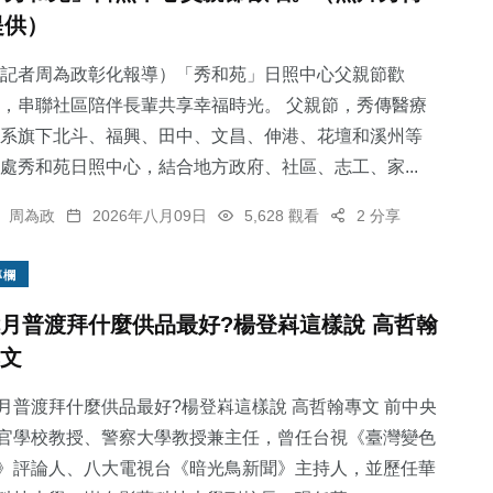
提供）
記者周為政彰化報導）「秀和苑」日照中心父親節歡
，串聯社區陪伴長輩共享幸福時光。 父親節，秀傳醫療
系旗下北斗、福興、田中、文昌、伸港、花壇和溪州等
處秀和苑日照中心，結合地方政府、社區、志工、家...
周為政
2026年八月09日
5,628 觀看
2 分享
專欄
月普渡拜什麼供品最好?楊登嵙這樣說 高哲翰
文
月普渡拜什麼供品最好?楊登嵙這樣說 高哲翰專文 前中央
官學校教授、警察大學教授兼主任，曾任台視《臺灣變色
》評論人、八大電視台《暗光鳥新聞》主持人，並歷任華