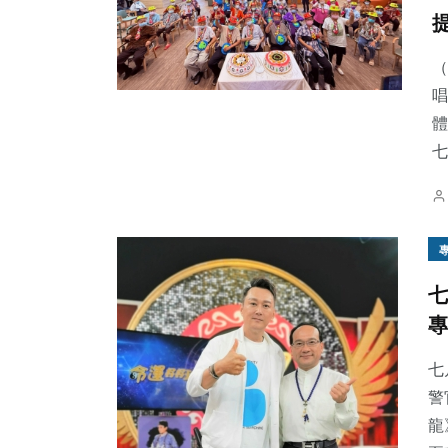
（
唱
體
七
七
專
七
警
龍