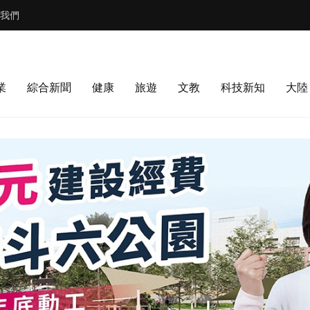
我們
業
綜合新聞
健康
旅遊
文教
科技新知
大陸