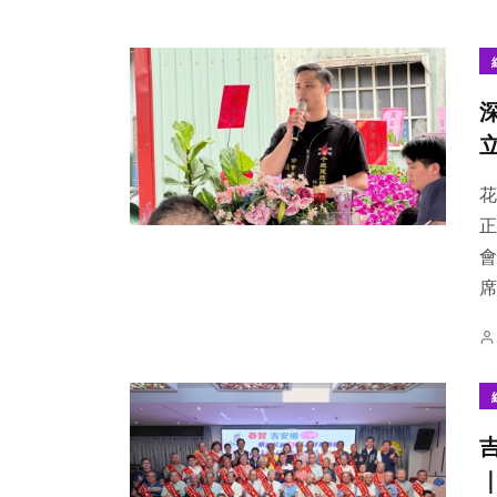
花
正
會
席