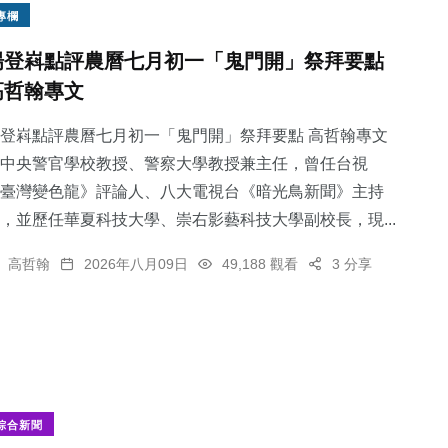
專欄
楊登嵙點評農曆七月初一「鬼門開」祭拜要點
高哲翰專文
登嵙點評農曆七月初一「鬼門開」祭拜要點 高哲翰專文
中央警官學校教授、警察大學教授兼主任，曾任台視
臺灣變色龍》評論人、八大電視台《暗光鳥新聞》主持
，並歷任華夏科技大學、崇右影藝科技大學副校長，現...
高哲翰
2026年八月09日
49,188 觀看
3 分享
綜合新聞