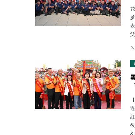
花
參
表
父
695
+
65
+
51
+
綜合新聞
宗教
頭條
76
+
408
+
35
+
農業
社會
科技新知
【
過
紅
後
&n