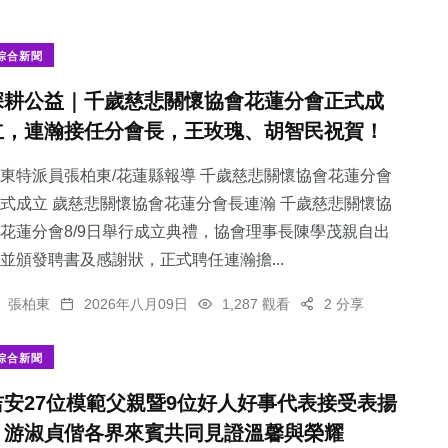
綜合新聞
深耕公益｜千歲慈悲關懷協會花蓮分會正式成
立，連瀚接任分會長，王玫瑰、胡智民祝賀！
東特派員張柏東/花蓮縣報導 千歲慈悲關懷協會花蓮分會
式成立 歲慈悲關懷協會花蓮分會長連瀚 千歲慈悲關懷協
花蓮分會8/9日舉行成立典禮，協會理事長陳學茂親自出
並頒發聘書及感謝狀，正式聘任連瀚擔...
張柏東
2026年八月09日
1,287 觀看
2 分享
綜合新聞
吉安27位模範父親暨9位好人好事代表接受表揚
｜游淑貞偕各界來賓共同見證溫馨與榮耀