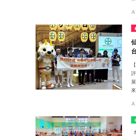
【
評
展
來