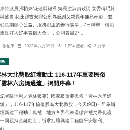
東特派員張柏東/花蓮縣報導 鄉長游淑貞致詞 立委傅崐萁
與盛會 花蓮縣吉安鄉公所為感謝父親長年無私奉獻，並
彰長期熱心公益、服務鄉里的善行義舉，7日舉辦「模範
親暨好人好事表揚大會」，公開表揚27...
161
+
229
+
209
+
旅遊
文教
健康
張柏東
2026年八月09日
1,594 觀看
3 分享
宗教
雲林大北勢股紅壇動土 116-117年重要民俗
「雲林六房媽過爐」揭開序幕！
121
+
2
+
專欄
大陸
記者陳信利／雲林報導】國家級重要民俗「雲林六房媽
爐」，116-117年輪值股為大北勢股，今天(9日)一早舉辦
壇新建工程動土典禮，地方各界代表遵循古禮焚香化疏
一同親持金鏟動土，祈求紅壇興建工程能平安順利。
b...