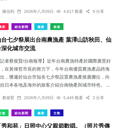
陳信利
2026年八月09日
4,617 觀看
9 分享
農業
綜合新聞
健康
旅遊
仙台七夕祭展出台南農漁產 葉澤山訪秋田、仙
台深化城市交流
記者蔡俊賢/台南報導】近年台南農漁特產於國際廣受好
，在黃偉哲市長的努力下，今年台南優質農漁產品跨海
出，獲邀於仙台市知名七夕祭設置農漁產推廣攤位，向
自日本各地及海外的旅客介紹台南物產與城市特色。 ...
蔡俊賢
2026年八月09日
5,449 觀看
3 分享
社會
綜合新聞
健康
文教
「秀和苑」日照中心父親節歡唱。（照片秀傳