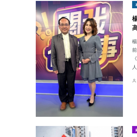
楊
前
《
人