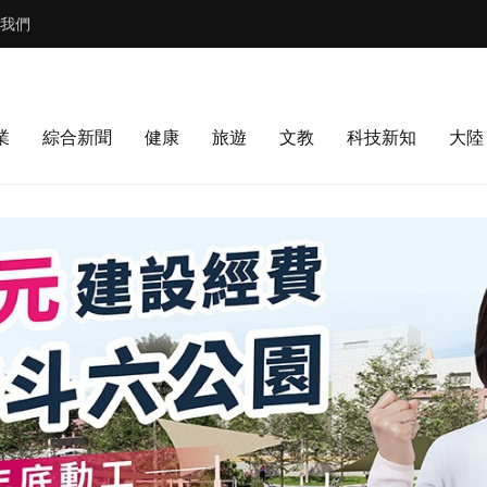
我們
業
綜合新聞
健康
旅遊
文教
科技新知
大陸