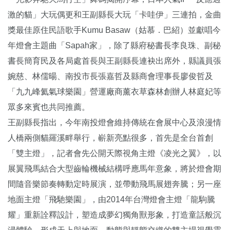
激的貓」大玩偶更和王副縣長大玩「卡哇伊」三連拍，金曲
獎最佳原住民語歌手Kumu Basaw（姑慕．巴紹）並獻唱今
年燈會主題曲「Sapah家」，除了縣府秘書長李良珠、副秘
書長簡育民及各局處首長與王副縣長連袂出席外，縣議員張
婉慈、林儒暘、南投市長張嘉哲及縣商會理事長廖俊哲及
「九九峰氦氣球樂園」營運廠商薰衣草森林創辦人林庭妃等
眾多來賓也共同推薦。
王副縣長指出，今年南投燈會維持傳統在會展中心及浪漫情
人橋兩側貓羅溪畔舉行，嶄新亮點很多，首先是全台首創
「雙主燈」，記者會先公開天際視角主燈《凌光之翼》，以
展翼飛馬結合大型齒輪機械結構呼應馬年意象，將於燈會期
間隨音樂節奏轉動定時展演，並帶動飛馬展翅奔騰；另一座
地面主燈「飛馳樂園」，由2014年台灣燈會主燈「龍駒騰
耀」重新詮釋設計，塑造成夢幻獨角獸形象，打造童話般沉