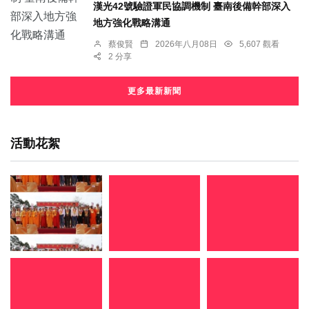
漢光42號驗證軍民協調機制 臺南後備幹部深入
地方強化戰略溝通
蔡俊賢
2026年八月08日
5,607 觀看
2 分享
更多最新新聞
活動花絮