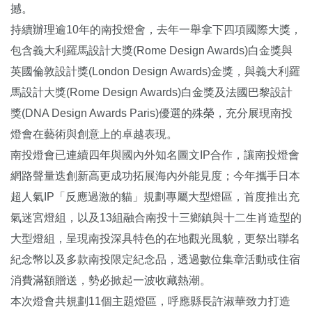
撼。
持續辦理逾10年的南投燈會，去年一舉拿下四項國際大獎，
包含義大利羅馬設計大獎(Rome Design Awards)白金獎與
英國倫敦設計獎(London Design Awards)金獎，與義大利羅
馬設計大獎(Rome Design Awards)白金獎及法國巴黎設計
獎(DNA Design Awards Paris)優選的殊榮，充分展現南投
燈會在藝術與創意上的卓越表現。
南投燈會已連續四年與國內外知名圖文IP合作，讓南投燈會
網路聲量迭創新高更成功拓展海內外能見度；今年攜手日本
超人氣IP「反應過激的貓」規劃專屬大型燈區，首度推出充
氣迷宮燈組，以及13組融合南投十三鄉鎮與十二生肖造型的
大型燈組，呈現南投深具特色的在地觀光風貌，更祭出聯名
紀念幣以及多款南投限定紀念品，透過數位集章活動或住宿
消費滿額贈送，勢必掀起一波收藏熱潮。
本次燈會共規劃11個主題燈區，呼應縣長許淑華致力打造