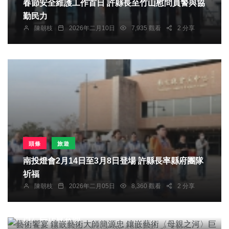
春節安全維護工作首日 許縣長至竹山慰問員警與協
勤民力
陳朝枝
2026年二月10日
7,935 觀看
2 分享
頭條
旅遊
南投燈會2月14日至3月8日登場 許縣長率縣府團隊
祈福
陳朝枝
2026年二月05日
8,360 觀看
2 分享
頭條
綜合新聞
文教
藝術饗宴 鑲嵌藝術大師簡源忠 鑲嵌藝術〈母親之
河〉巨作首公開
陳明
2026年二月22日
9,533 觀看
3 分享