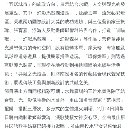
「宜居城市」的施政方向，展示結合永續、人文與觀光的發
展重點。其中「幻影馬戲團燈區」，延續去年「流光藝彩燈
區」榮獲兩項國際設計大獎的成功經驗，與三位藝術家王振
瑋、張育嘉、浮游人及動畫師邱智群跨界合作，打造「喵喵
獸」、「幻獸馬戲團」、「幻影森林」等作品，營造童趣且
充滿想像力的奇幻空間，設有旋轉木馬、摩天輪、海盜船及
氣球廊道等遊具，提供民眾搭乘遊玩。「環保燈區」則透過
互動導光裝置，呈現從在地行動到接軌國際的永續生活典
範；「共融之光燈區」則將南投著名的竹藝結合現代聲光技
術，展現傳統工藝與創新設計的共融之美。
節目演出方面同樣精彩可期，水舞廣場的三維水舞秀除了結
合聲、光、影像堆疊的水幕外，更由知名音樂家「范揚景」
配樂，搭配三層次、多形式的立體煙火劇場。2月14日開幕
日將由鐵肺歌姬戴愛玲、演歌雙棲女神安心亞、金曲最佳原
住民語歌手姑慕巴紹接力獻唱 ，並由南投水里女兒侯怡君