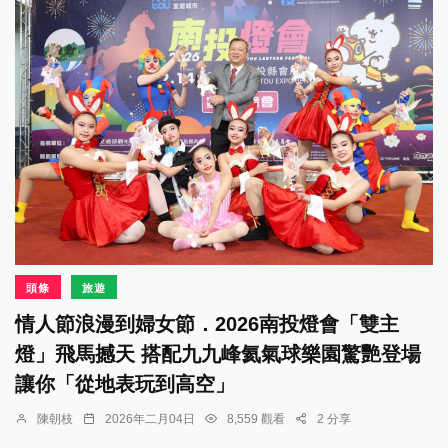
頭條
旅遊
情人節浪漫到婦女節．2026南投燈會「雙主
燈」飛馬撼天 搭配九九峰氦氣球樂園驚艷登場
讓你「從地表玩到高空」
陳朝枝
2026年二月04日
8,559 觀看
2 分享