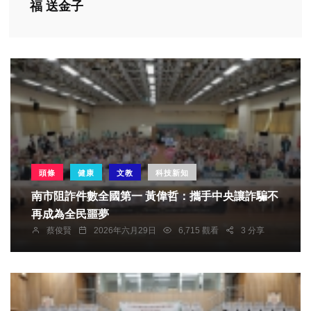
福 送金子
頭條
健康
文教
科技新知
南市阻詐件數全國第一 黃偉哲：攜手中央讓詐騙不
再成為全民噩夢
蔡俊賢
2026年六月29日
6,715 觀看
3 分享