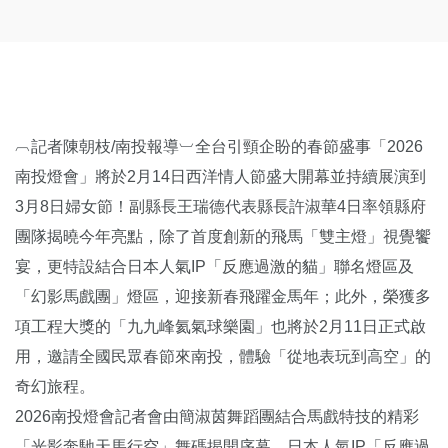
︹記者陳朝枝/南投報導︺全台引頸企盼的春節盛事「2026
南投燈會」將於2月14日西洋情人節盛大開幕並持續展演到
3月8日婦女節！副縣長王瑞德代表縣長許淑華4日率領縣府
團隊揭曉今年亮點，除了首度創新的飛馬「雙主燈」視覺饗
宴，更特設結合日本人氣IP「反應過激的貓」聯名燈區及
「幻影馬戲團」燈區，迎接新春飛躍金馬年；此外，榮獲多
項工程大獎的「九九峰氦氣球樂園」也將於2月11日正式啟
用，邀請全國民眾春節來南投，體驗「從地表玩到高空」的
奇幻旅程。
2026南投燈會記者會由簡淑茵舞蹈團結合馬戲特技的精彩
「光影奔馳天馬行空」舞碼揭開序幕，日本人氣IP「反應過