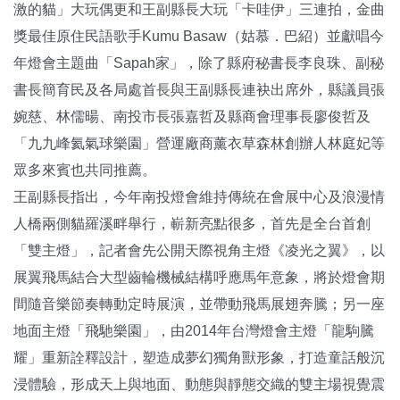
激的貓」大玩偶更和王副縣長大玩「卡哇伊」三連拍，金曲
獎最佳原住民語歌手Kumu Basaw（姑慕．巴紹）並獻唱今
年燈會主題曲「Sapah家」，除了縣府秘書長李良珠、副秘
書長簡育民及各局處首長與王副縣長連袂出席外，縣議員張
婉慈、林儒暘、南投市長張嘉哲及縣商會理事長廖俊哲及
「九九峰氦氣球樂園」營運廠商薰衣草森林創辦人林庭妃等
眾多來賓也共同推薦。
王副縣長指出，今年南投燈會維持傳統在會展中心及浪漫情
人橋兩側貓羅溪畔舉行，嶄新亮點很多，首先是全台首創
「雙主燈」，記者會先公開天際視角主燈《凌光之翼》，以
展翼飛馬結合大型齒輪機械結構呼應馬年意象，將於燈會期
間隨音樂節奏轉動定時展演，並帶動飛馬展翅奔騰；另一座
地面主燈「飛馳樂園」，由2014年台灣燈會主燈「龍駒騰
耀」重新詮釋設計，塑造成夢幻獨角獸形象，打造童話般沉
浸體驗，形成天上與地面、動態與靜態交織的雙主場視覺震