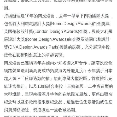
浸體驗，形成天上與地面、動態與靜態交織的雙主場視覺震
撼。
持續辦理逾10年的南投燈會，去年一舉拿下四項國際大獎，
包含義大利羅馬設計大獎(Rome Design Awards)白金獎與
英國倫敦設計獎(London Design Awards)金獎，與義大利羅
馬設計大獎(Rome Design Awards)白金獎及法國巴黎設計
獎(DNA Design Awards Paris)優選的殊榮，充分展現南投
燈會在藝術與創意上的卓越表現。
南投燈會已連續四年與國內外知名圖文IP合作，讓南投燈會
網路聲量迭創新高更成功拓展海內外能見度；今年攜手日本
超人氣IP「反應過激的貓」規劃專屬大型燈區，首度推出充
氣迷宮燈組，以及13組融合南投十三鄉鎮與十二生肖造型的
大型燈組，呈現南投深具特色的在地觀光風貌，更祭出聯名
紀念幣以及多款南投限定紀念品，透過數位集章活動或住宿
消費滿額贈送，勢必掀起一波收藏熱潮。