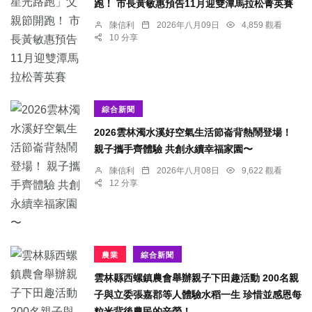
跑！ 市長黃敏惠預告11月迎雙潭馬拉松菁英賽
陳信利
2026年八月09日
4,859 觀看
10 分享
綜合新聞
2026雲林濁水溪好空氣生活節崙背熱鬧登場！
親子攜手齊體驗 共創永續幸福家園〜
陳信利
2026年八月08日
9,622 觀看
12 分享
農業
綜合新聞
雲林縣西螺鎮農會舉辦親子下田趣活動 200名親
子與立委張嘉郡等人體驗水稻一生 珍惜並感恩每
粒米背後農民的辛勞！