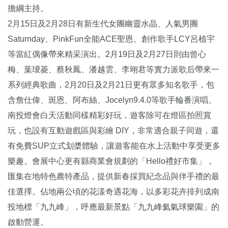
擔綱主持。
2月15日及2月28日有新生代女團幽靈水晶、人氣男團
Saturnday、PinkFun全能ACE聖恩、創作歌手LCY呂植宇
等當紅偶像帶來精采演出。2月19日及2月27日則由曾心
梅、葉璦菱、蔡秋鳳、潘越雲、李翊君等實力派歌后帶來一
系列經典歌曲，2月20日及2月21日更有眾多知名歌手，包
含詹仕偉、斑恩、阿布絲、Jocelyn9.4.0等歌手輪番演唱。
南投燈會白天活動同樣精彩好玩，遊客除可在燈區拍照賞
玩，也設有互動遊戲區與彩繪 DIY，非常適合親子同遊，還
有免費SUP立式划槳體驗，讓遊客能在水上活動中享受更多
樂趣。會展中心更有縣商業會規劃的「Hello禮好市集」，
匯集在地特色農特產品，提供新春採買紀念品與伴手禮的最
佳選擇。佔地兩公頃的花漾奇遇花海，以多彩花卉排列成南
投地標「九九峰」，呼應最新景點「九九峰氦氣球樂園」的
啟動營運。