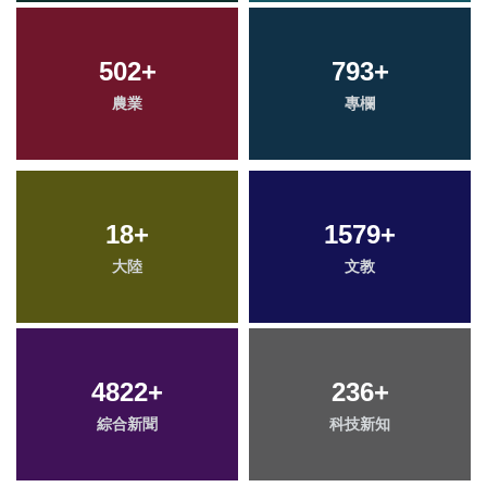
502
+
793
+
農業
專欄
18
+
1579
+
大陸
文教
4822
+
236
+
綜合新聞
科技新知