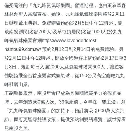
備受關注的「九九峰氦氣球樂園」營運期程，也由薰衣草森
林林創辦人當場宣布，她說，九九峰氦氣球樂園將於2月11
日辦理啟用典禮。免費體驗預約從2月5日中午12時起，開
放南投縣民(名額700人)及草屯鎮居民(名額1000人)於九九
峰氦氣球樂園官網
https://www.lavenderforest-
nantou99.com.tw/
預約2月12日到2月14日的免費體驗。另
於2月12日中午12時起，開放全國遊客上網預約2月17日至3
月8日，規劃每日入園2000人及氦氣球搭乘600人，讓遊客
體驗搭乘全台首座繫留式氦氣球，從150公尺高空俯瞰九九
峰壯麗山景。
王副縣長表示，南投燈會已成為具備國際競爭力的觀光品
牌，去年創造560萬人次、39億產值，今年在「雙主燈」與
「九九峰氦氣球樂園」的加持下，預計將吸引600萬人次到
訪。縣府更響應雙語政策，提供預約制雙語導覽，讓世界看
見南投之美。