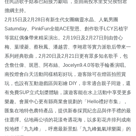
住民語歌手姑慕巴紹接力獻唱 ，並由南投水里女兒侯怡君
擔綱主持。
2月15日及2月28日有新生代女團幽靈水晶、人氣男團
Saturnday、PinkFun全能ACE聖恩、創作歌手LCY呂植宇
等當紅偶像帶來精采演出。2月19日及2月27日則由曾心
梅、葉璦菱、蔡秋鳳、潘越雲、李翊君等實力派歌后帶來一
系列經典歌曲，2月20日及2月21日更有眾多知名歌手，包
含詹仕偉、斑恩、阿布絲、Jocelyn9.4.0等歌手輪番演唱。
南投燈會白天活動同樣精彩好玩，遊客除可在燈區拍照賞
玩，也設有互動遊戲區與彩繪 DIY，非常適合親子同遊，還
有免費SUP立式划槳體驗，讓遊客能在水上活動中享受更多
樂趣。會展中心更有縣商業會規劃的「Hello禮好市集」，
匯集在地特色農特產品，提供新春採買紀念品與伴手禮的最
佳選擇。佔地兩公頃的花漾奇遇花海，以多彩花卉排列成南
投地標「九九峰」，呼應最新景點「九九峰氦氣球樂園」的