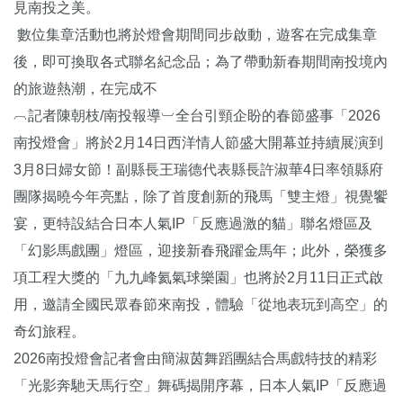
見南投之美。
數位集章活動也將於燈會期間同步啟動，遊客在完成集章
後，即可換取各式聯名紀念品；為了帶動新春期間南投境內
的旅遊熱潮，在完成不
︹記者陳朝枝/南投報導︺全台引頸企盼的春節盛事「2026
南投燈會」將於2月14日西洋情人節盛大開幕並持續展演到
3月8日婦女節！副縣長王瑞德代表縣長許淑華4日率領縣府
團隊揭曉今年亮點，除了首度創新的飛馬「雙主燈」視覺饗
宴，更特設結合日本人氣IP「反應過激的貓」聯名燈區及
「幻影馬戲團」燈區，迎接新春飛躍金馬年；此外，榮獲多
項工程大獎的「九九峰氦氣球樂園」也將於2月11日正式啟
用，邀請全國民眾春節來南投，體驗「從地表玩到高空」的
奇幻旅程。
2026南投燈會記者會由簡淑茵舞蹈團結合馬戲特技的精彩
「光影奔馳天馬行空」舞碼揭開序幕，日本人氣IP「反應過