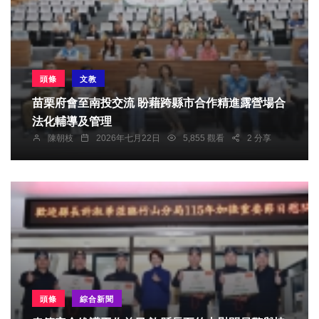
頭條
文教
苗栗府會至南投交流 盼藉跨縣市合作精進露營場合
法化輔導及管理
陳朝枝
2026年七月22日
5,855 觀看
2 分享
頭條
綜合新聞