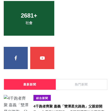
2681
+
社會
最新新聞
熱門新聞
綜合新聞
4千跑者齊聚 嘉義「雙潭星光路跑」父親節開