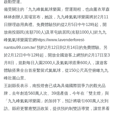
啟動營運。
備受關注的「九九峰氦氣球樂園」營運期程，也由薰衣草森
林林創辦人當場宣布，她說，九九峰氦氣球樂園將於2月11
日辦理啟用典禮。免費體驗預約從2月5日中午12時起，開
放南投縣民(名額700人)及草屯鎮居民(名額1000人)於九九
峰氦氣球樂園官網
https://www.lavenderforest-
nantou99.com.tw/
預約2月12日到2月14日的免費體驗。另
於2月12日中午12時起，開放全國遊客上網預約2月17日至3
月8日，規劃每日入園2000人及氦氣球搭乘600人，讓遊客
體驗搭乘全台首座繫留式氦氣球，從150公尺高空俯瞰九九
峰壯麗山景。
王副縣長表示，南投燈會已成為具備國際競爭力的觀光品
牌，去年創造560萬人次、39億產值，今年在「雙主燈」與
「九九峰氦氣球樂園」的加持下，預計將吸引600萬人次到
訪。縣府更響應雙語政策，提供預約制雙語導覽，讓世界看