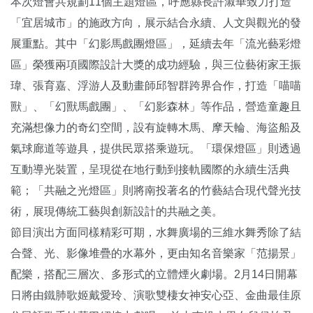
本次燈會共規劃11個主題燈區，呼應縣長許淑華致力打造
「宜居城市」的施政方向，展示結合永續、人文與觀光的發
展重點。其中「幻影馬戲團燈區」，延續去年「流光藝彩燈
區」榮獲兩項國際設計大獎的成功經驗，與三位藝術家王振
瑋、張育嘉、浮游人及動畫師邱智群跨界合作，打造「喵喵
獸」、「幻獸馬戲團」、「幻影森林」等作品，營造童趣且
充滿想像力的奇幻空間，設有旋轉木馬、摩天輪、海盜船及
氣球廊道等遊具，提供民眾搭乘遊玩。「環保燈區」則透過
互動導光裝置，呈現從在地行動到接軌國際的永續生活典
範；「共融之光燈區」則將南投著名的竹藝結合現代聲光技
術，展現傳統工藝與創新設計的共融之美。
節目演出方面同樣精彩可期，水舞廣場的三維水舞秀除了結
合聲、光、影像堆疊的水幕外，更由知名音樂家「范揚景」
配樂，搭配三層次、多形式的立體煙火劇場。2月14日開幕
日將由鐵肺歌姬戴愛玲、演歌雙棲女神安心亞、金曲最佳原