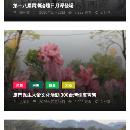
第十八屆兩湖論壇日月潭登場
陳朝枝
2026年四月22日
7,232 觀看
2 分享
頭條
宗教
旅遊
大陸
廈門保生大帝文化活動 300台灣佳賓齊聚
洪肇君
2026年四月14日
3,098 觀看
0 分享