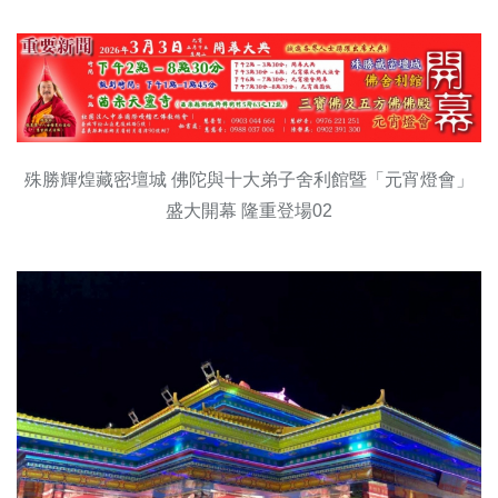
殊勝輝煌藏密壇城 佛陀與十大弟子舍利館暨「元宵燈會」
盛大開幕 隆重登場02