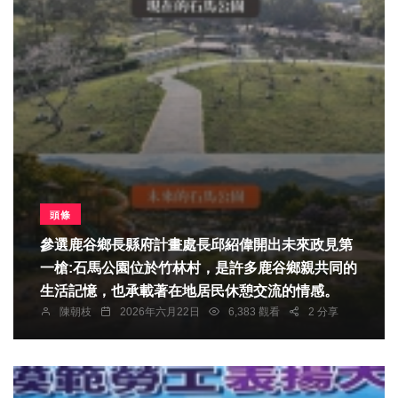
頭條
參選鹿谷鄉長縣府計畫處長邱紹偉開出未來政見第
一槍:石馬公園位於竹林村，是許多鹿谷鄉親共同的
生活記憶，也承載著在地居民休憩交流的情感。
陳朝枝
2026年六月22日
6,383 觀看
2 分享