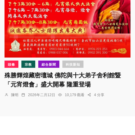
頭條
宗教
綜合新聞
科技新知
殊勝輝煌藏密壇城 佛陀與十大弟子舍利館暨
「元宵燈會」盛大開幕 隆重登場
陳明
2026年二月12日
10,179 觀看
4 分享