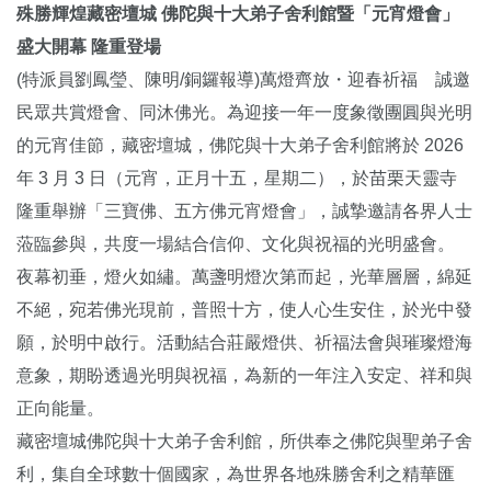
殊勝輝煌藏密壇城 佛陀與十大弟子舍利館暨「元宵燈會」
盛大開幕 隆重登場
(特派員劉鳳瑩、陳明/銅鑼報導)萬燈齊放・迎春祈福 誠邀
民眾共賞燈會、同沐佛光。為迎接一年一度象徵團圓與光明
的元宵佳節，藏密壇城，佛陀與十大弟子舍利館將於 2026
年 3 月 3 日（元宵，正月十五，星期二），於苗栗天靈寺
隆重舉辦「三寶佛、五方佛元宵燈會」，誠摯邀請各界人士
蒞臨參與，共度一場結合信仰、文化與祝福的光明盛會。
夜幕初垂，燈火如繡。萬盞明燈次第而起，光華層層，綿延
不絕，宛若佛光現前，普照十方，使人心生安住，於光中發
願，於明中啟行。活動結合莊嚴燈供、祈福法會與璀璨燈海
意象，期盼透過光明與祝福，為新的一年注入安定、祥和與
正向能量。
藏密壇城佛陀與十大弟子舍利館，所供奉之佛陀與聖弟子舍
利，集自全球數十個國家，為世界各地殊勝舍利之精華匯