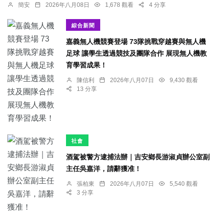
簡安
2026年八月08日
1,678 觀看
4 分享
綜合新聞
嘉義無人機競賽登場 73隊挑戰穿越賽與無人機
足球 讓學生透過競技及團隊合作 展現無人機教
育學習成果！
陳信利
2026年八月07日
9,430 觀看
13 分享
社會
酒駕被警方逮捕法辦｜吉安鄉長游淑貞辦公室副
主任吳嘉洋，請辭獲准！
張柏東
2026年八月07日
5,540 觀看
3 分享