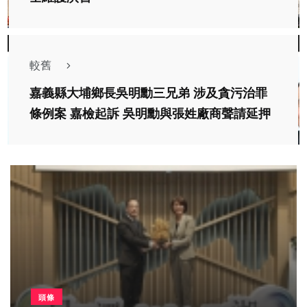
較舊
嘉義縣大埔鄉長吳明勳三兄弟 涉及貪污治罪
條例案 嘉檢起訴 吳明勳與張姓廠商聲請延押
頭條