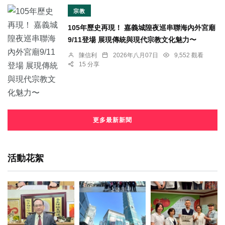
宗教
105年歷史再現！ 嘉義城隍夜巡串聯海內外宮廟
9/11登場 展現傳統與現代宗教文化魅力〜
陳信利
2026年八月07日
9,552 觀看
15 分享
更多最新新聞
活動花絮