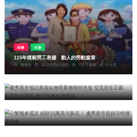
頭條
社會
115年模範勞工表揚 動人的勞動篇章
陳朝枝
2026年四月30日
7,377 觀看
2 分享
頭條
綜合新聞
盧秀燕市長訪美首站會晤曼徹斯特市長 交流居住正
義、犯罪防治議題 續37年姊妹市情誼
陳明
2026年三月13日
8,701 觀看
4 分享
頭條
心繫熊本震災 捐助10萬美元賑災！ 盧秀燕市長指
示特搜隊待命
陳明
2026年七月29日
6,793 觀看
4 分享