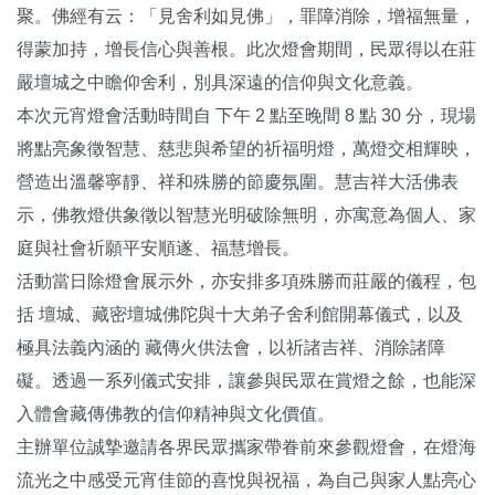
聚。佛經有云：「見舍利如見佛」，罪障消除，增福無量，
得蒙加持，增長信心與善根。此次燈會期間，民眾得以在莊
嚴壇城之中瞻仰舍利，別具深遠的信仰與文化意義。
本次元宵燈會活動時間自 下午 2 點至晚間 8 點 30 分，現場
將點亮象徵智慧、慈悲與希望的祈福明燈，萬燈交相輝映，
營造出溫馨寧靜、祥和殊勝的節慶氛圍。慧吉祥大活佛表
示，佛教燈供象徵以智慧光明破除無明，亦寓意為個人、家
庭與社會祈願平安順遂、福慧增長。
活動當日除燈會展示外，亦安排多項殊勝而莊嚴的儀程，包
括 壇城、藏密壇城佛陀與十大弟子舍利館開幕儀式，以及
極具法義內涵的 藏傳火供法會，以祈諸吉祥、消除諸障
礙。透過一系列儀式安排，讓參與民眾在賞燈之餘，也能深
入體會藏傳佛教的信仰精神與文化價值。
主辦單位誠摯邀請各界民眾攜家帶眷前來參觀燈會，在燈海
流光之中感受元宵佳節的喜悅與祝福，為自己與家人點亮心