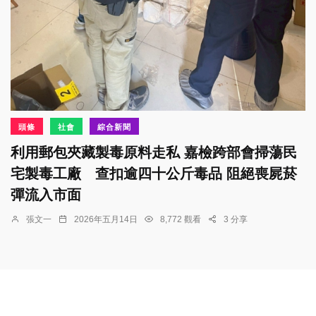
頭條
社會
綜合新聞
利用郵包夾藏製毒原料走私 嘉檢跨部會掃蕩民
宅製毒工廠 查扣逾四十公斤毒品 阻絕喪屍菸
彈流入市面
張文一
2026年五月14日
8,772 觀看
3 分享