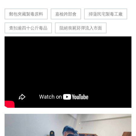
郵包夾藏製毒原料
嘉檢跨部會
掃蕩民宅製毒工廠
查扣逾四十公斤毒品
阻絕喪屍菸彈流入市面