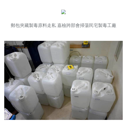
郵包夾藏製毒原料走私 嘉檢跨部會掃蕩民宅製毒工廠