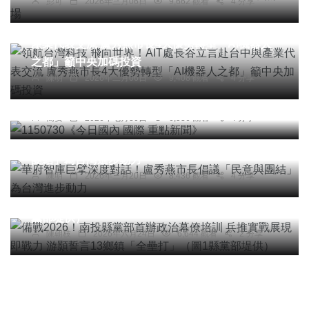
彭可
2026年三月06日
9,662 觀看
4 分享
頭條
科技新知
領航台灣科技 飛向世界！AIT處長谷立言赴台中與
產業代表交流 盧秀燕市長4大優勢轉型「AI機器人
之都」籲中央加碼投資
陳明
2026年二月06日
9,408 觀看
4 分享
頭條
綜合新聞
1150730《今日國內 國際 重點新聞》
簡安
2026年七月30日
6,536 觀看
4 分享
頭條
綜合新聞
華府智庫巨擘深度對話！盧秀燕市長倡議「民意與
團結」為台灣進步動力
頭條
綜合新聞
陳明
2026年三月20日
8,436 觀看
4 分享
備戰2026！南投縣黨部首辦政治幕僚培訓 兵推實
戰展現即戰力 游顥誓言13鄉鎮「全壘打」（圖1縣
黨部堤供）
陳朝枝
2026年六月24日
6,644 觀看
2 分享