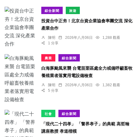
綜合新聞
旅遊
投資台中正夯！北京台資企業協會率團交流 深化
產業合作
陳明
2026年八月06日
1,288 觀看
1 分享
農業
綜合新聞
白海豚颱風來襲 台電苗栗區處全力戒備呼籲畜牧
養殖業者落實用電設備檢查
陳明
2026年八月06日
1,382 觀看
5 分享
社會
綜合新聞
「現代二十四孝」 「警界孝子」的典範 高哲翰
講座教授 孝道楷模