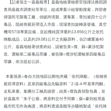
【記者張文一嘉義報導】嘉義地檢署檢察官指揮法務部調
查局嘉義市調查站等單位，組成專案小組發動搜索，跨部會
掃蕩民宅製毒工廠，偵破跨境製、運毒案，查扣逾四十公斤
毒品，阻絕喪屍菸彈流入市面，現場查扣旋轉蒸發儀、真空
機等57項專業設備，並起獲純質淨重約13.656公斤之依托
咪酯成品，以及約29.081公斤之先驅原料，合計總重逾40
公斤。嘉義地檢署偵查終結，認被告黃○傑、蘇○豪涉犯製
造、運輸第二級毒品罪嫌，被告陳○傑涉犯運輸第四級毒品
罪嫌，依法提起公訴。
本案係黃○春自大陸地區以郵包夾藏「依托咪酯」（俗稱喪
屍菸彈原料）及第四級毒品先驅原料「2-溴-4-甲基苯丙酮」
走私來臺。集團分工極其縝密，由黃○傑負責領取包裹，並
於嘉義市「朱子公廟」將原料交付予同夥；蘇○豪則租用嘉
義市民宅作為掩護，將原料透過蒸餾等步驟精製成「依托咪