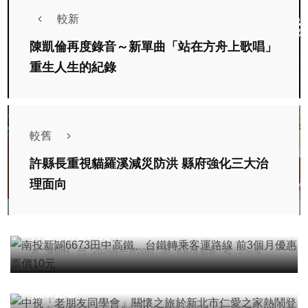
較新
陳凱倫再度錄音～新單曲「站在方舟上歌唱」
重生人生的紀錄
較舊
許縣長重視貓羅溪減災防洪 縣府強化三大治
理面向
頭條
南投新闢6673田中高鐵、台鐵轉乘客運路線 前3個
月優惠票價10元
陳朝枝
2026年一月20日
8,876 觀看
2 分享
頭條
綜合新聞
中視「老朋友同學會」關懷之旅於新北市仁愛之家
熱鬧登場