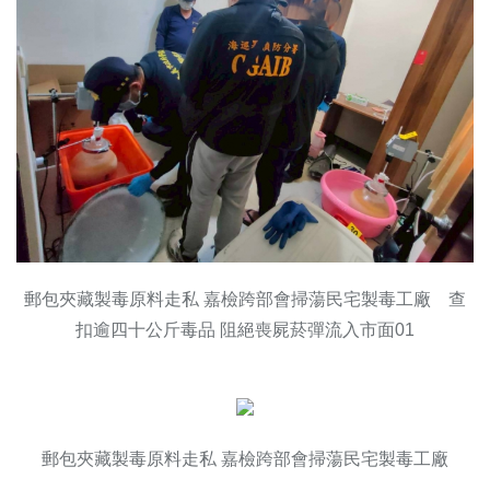
郵包夾藏製毒原料走私 嘉檢跨部會掃蕩民宅製毒工廠 查
扣逾四十公斤毒品 阻絕喪屍菸彈流入市面01
郵包夾藏製毒原料走私 嘉檢跨部會掃蕩民宅製毒工廠