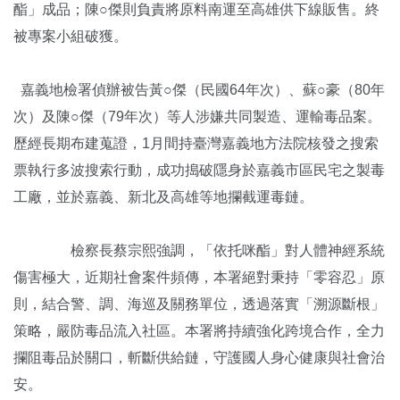
酯」成品；陳○傑則負責將原料南運至高雄供下線販售。終
被專案小組破獲。
嘉義地檢署偵辦被告黃○傑（民國64年次）、蘇○豪（80年
次）及陳○傑（79年次）等人涉嫌共同製造、運輸毒品案。
歷經長期布建蒐證，1月間持臺灣嘉義地方法院核發之搜索
票執行多波搜索行動，成功搗破隱身於嘉義市區民宅之製毒
工廠，並於嘉義、新北及高雄等地攔截運毒鏈。
檢察長蔡宗熙強調，「依托咪酯」對人體神經系統
傷害極大，近期社會案件頻傳，本署絕對秉持「零容忍」原
則，結合警、調、海巡及關務單位，透過落實「溯源斷根」
策略，嚴防毒品流入社區。本署將持續強化跨境合作，全力
攔阻毒品於關口，斬斷供給鏈，守護國人身心健康與社會治
安。