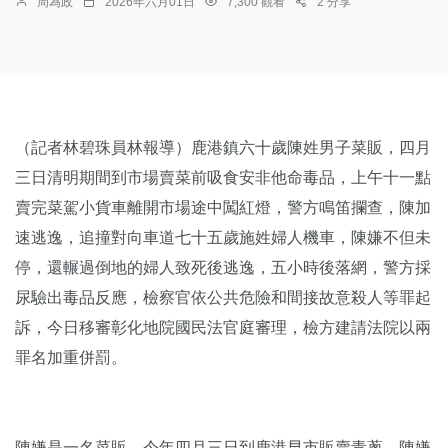
周為政
2026年六月01日
7,300 觀看
2 分享
（記者林碧珠員林報導）鹿港鎮六十歲陳姓男子菜販，四月
三日清明期間到市場賣菜前吸食安非他命毒品，上午十一點
賣完菜駕小貨車離開市場途中闖紅燈，警方鳴笛攔查，陳加
速逃逸，追撞對向車道七十五歲施姓婦人機車，陳嫌不但未
停，還輾過倒地的婦人致死後逃逸，五小時後落網，警方採
尿驗出毒品反應，檢察官依公共危險和間接故意殺人等罪起
訴，今日移審彰化地院國民法官庭審理，檢方建請法院以兩
罪名加重併罰。
陳嫌是一名菜販，今年四月三日到鹿港早市販賣青蔥，陳嫌