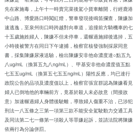
先在家施毒，上午十一時賣完菜後駕小貨車離開，行經鹿港
中山路、博愛路口時闖紅燈，警車發現後鳴笛攔查，陳嫌加
速逃逸，至泉州街口時跨越對向車道，追撞前方騎機車的七
十五歲施姓婦人，陳嫌不但未停車，還輾過施婦後逃掉，五
小時後被警方在同日下午逮捕，檢察官核發強制採尿同意
書，採集陳嫌尿液送驗，檢出陳嫌安非他命濃度達○點五九
八ug/mL（換算五九八ng/mL）、甲基安非他命濃度值五點
七五五ug/mL（換算五七五五ng/mL）陽性反應，均已達行
政院公告的品項及濃度值以上，檢察官張宜群認為陳嫌看見
婦人已倒地他的車輛前方，竟基於殺人未必故意（間接故
意）加速輾過婦人身體後駛離，導致婦人傷重不治，已涉犯
刑法一八五條之三第一項第三款不能安全駕駛動力交通工具
及同法第二七一條第一項殺人等罪嫌起訴，並請法院將陳嫌
依兩行為分論併罰。