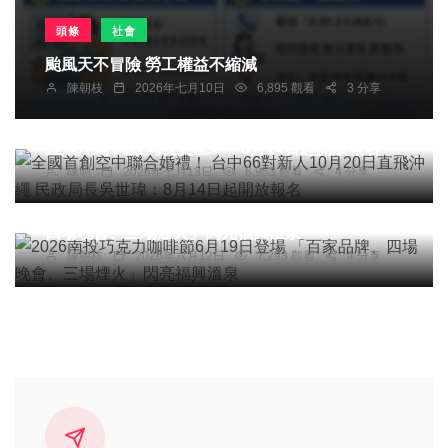
頭條
社會
颱風天不冒險 勞工權益不縮減
陳朝枝
2026年七月10日
6,895 觀看
3 分享
頭條
社會
綜合新聞
旅遊
全國首創空中聯合婚禮！ 台中66對新人10月20日
直飛沖繩 民政局長吳世瑋：8月14日起開放報名
陳明
2026年七月13日
6,953 觀看
4 分享
頭條
旅遊
2026南投巧克力咖啡節6月19日登場 「百家品牌、
四場晚會、三場煙火」閃亮福興溫泉
陳朝枝
2026年六月12日
7,293 觀看
4 分享