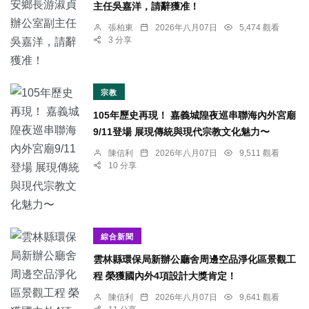
主任吳嘉洋，請辭獲准！
張柏東
2026年八月07日
5,474 觀看
3 分享
宗教
105年歷史再現！ 嘉義城隍夜巡串聯海內外宮廟
9/11登場 展現傳統與現代宗教文化魅力〜
陳信利
2026年八月07日
9,511 觀看
10 分享
綜合新聞
雲林縣環保局新辦公廳舍周邊空品淨化區景觀工
程 榮獲國內外4項設計大獎肯定！
陳信利
2026年八月07日
9,641 觀看