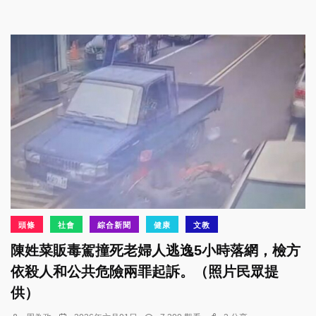
頭條
社會
綜合新聞
健康
文教
陳姓菜販毒駕撞死老婦人逃逸5小時落網，檢方
依殺人和公共危險兩罪起訴。（照片民眾提
供）