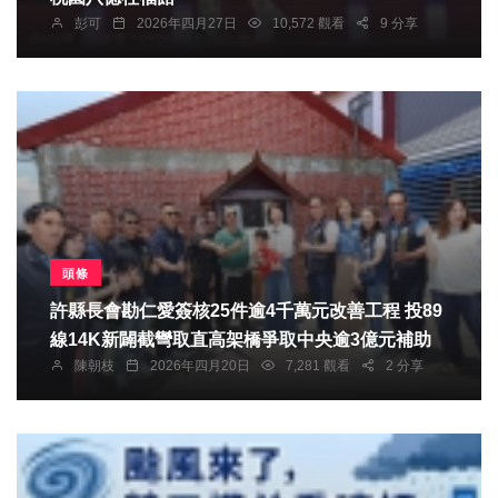
彭可
2026年四月27日
10,572 觀看
9 分享
頭條
許縣長會勘仁愛簽核25件逾4千萬元改善工程 投89
線14K新闢截彎取直高架橋爭取中央逾3億元補助
陳朝枝
2026年四月20日
7,281 觀看
2 分享