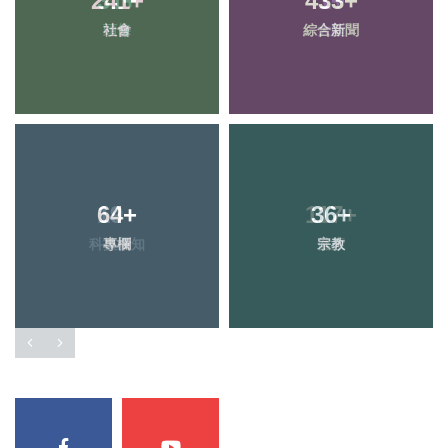
241
+
433
+
社會
綜合新聞
64
+
36
+
專欄
宗教