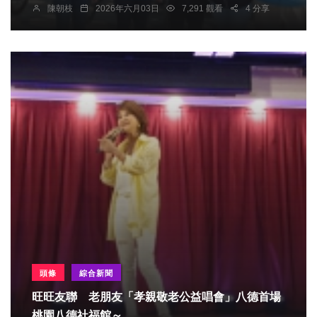
陳朝枝
2026年六月03日
7,291 觀看
4 分享
頭條
綜合新聞
旺旺友聯 老朋友「孝親敬老公益唱會」八德首場
桃園八德社福館～