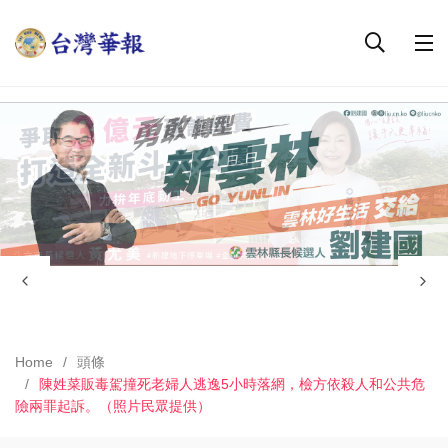
Home
頭條
陳姓菜販毒駕撞死老婦人逃逸5小時落網，檢方依殺人和公共危
險兩罪起訴。（照片民眾提供）