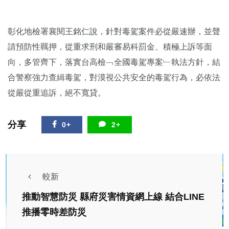
彰化地檢署襄閱王銘仁說，針對毒駕案件必從嚴速辦，並聲
請預防性羈押，從重求刑和嚴審易科罰金、積極上訴等面
向，多管齊下，落實台高檢﹁全國毒駕專案﹂執法方針，結
合警察強力查緝毒駕，對漠視公共安全的毒駕行為，必依法
從嚴從重追訴，絕不寬貸。
分享
0+
2+
較新
推動智慧防災 縣府災害情資網上線 結合LINE
推播零時差防災