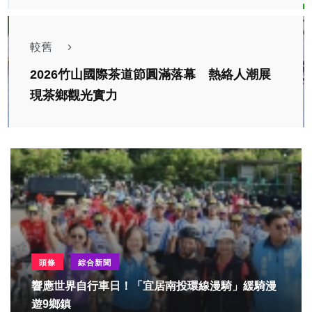
較舊
2026竹山國際茶道節圓滿落幕 熱絡人潮展
現茶鄉觀光實力
頭條
綜合新聞
響應世界自行車日！「宜居南投環線漫騎」緩騎漫
遊9鄉鎮