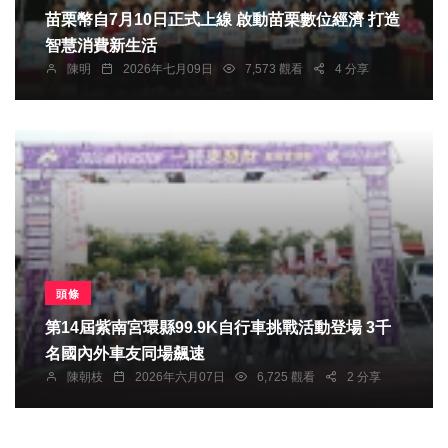
苗栗幣自7月10日正式上線 啟動苗栗數位經濟 打造
智慧消費新生活
陳明
2026年七月09日
7,573 觀看
4 分享
頭條
第14屆紫南宮環縣99.9K自行車挑戰活動登場 3千
名國內外車友同場飆速
陳朝枝
2026年六月07日
6,725 觀看
2 分享