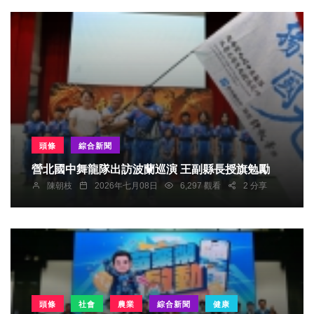
頭條
綜合新聞
營北國中舞龍隊出訪波蘭巡演 王副縣長授旗勉勵
陳朝枝
2026年七月08日
6,297 觀看
2 分享
頭條
社會
農業
綜合新聞
健康