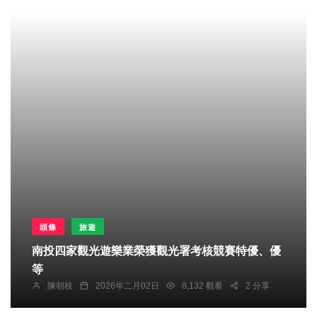
頭條
旅遊
南投四家觀光遊樂業榮獲觀光署考核競賽特優、優
等
陳朝枝
2026年二月02日
8,132 觀看
2 分享