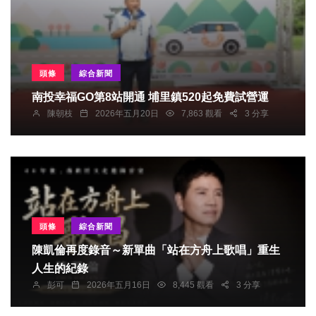
頭條
綜合新聞
南投幸福GO第8站開通 埔里鎮520起免費試營運
陳朝枝
2026年五月20日
7,863 觀看
3 分享
頭條
綜合新聞
陳凱倫再度錄音～新單曲「站在方舟上歌唱」重生
人生的紀錄
彭可
2026年五月16日
8,445 觀看
3 分享