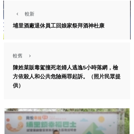
較新
埔里酒廠退休員工回娘家祭拜酒神杜康
較舊
陳姓菜販毒駕撞死老婦人逃逸5小時落網，檢
方依殺人和公共危險兩罪起訴。（照片民眾提
供）