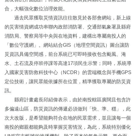
合，大幅強化數位治理效能。
過去民眾獲取災情資訊往往散見於各部會網站，新上線
的災害情資網成功串聯內政部消防署、交通部氣象署及縣府
消防局、警察局等中央與在地資料，建構出專屬南投人的
「數位守護網」。網站結合GIS（地理空間資訊）圖台讓防
災資訊具備空間感，前台系統已可即時接收包含颱風、淹
水、土石流及停班停課等高達17項民生示警；同時，系統導
入國家災害防救科技中心（NCDR）的雲端概念與手機GPS
定位技術，讓民眾能依據所在位置，精準獲取專屬的防災資
訊。
縣府計畫處長邱紹偉表示，由於南投轄區廣闊且包含許
多偏遠山區，防災資訊的傳遞必須做到「快、準、穩」，此
次大改版，是希望能夠符合在地的民眾需求，並且讓每一個
南投的鄉親都能夠及時掌握災害情況，為此，系統特別優化