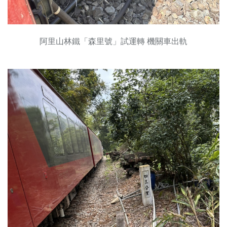
阿里山林鐵「森里號」試運轉 機關車出軌