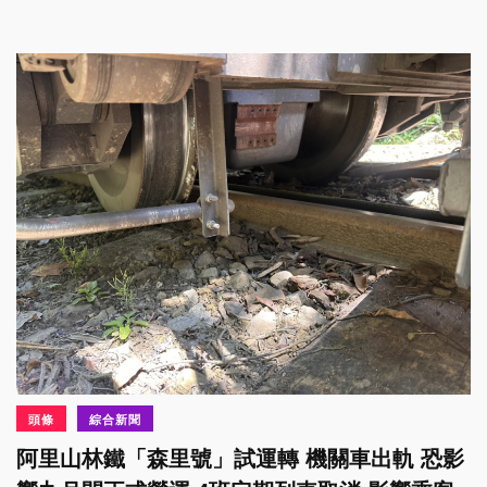
頭條
綜合新聞
阿里山林鐵「森里號」試運轉 機關車出軌 恐影