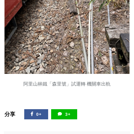
阿里山林鐵「森里號」試運轉 機關車出軌
分享
0+
3+