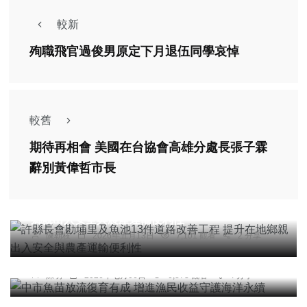
較新
殉職飛官過俊男原定下月退伍同學哀悼
較舊
期待再相會 美國在台協會高雄分處長張子霖
辭別黃偉哲市長
頭條
許縣長會勘埔里及魚池13件道路改善工程 提升在地
鄉親出入安全與農產運輸便利性
陳朝枝
2026年五月13日
7,101 觀看
2 分享
頭條
綜合新聞
健康
旅遊
中市魚苗放流復育有成 增進漁民收益守護海洋永續
陳明
2026年七月06日
6,873 觀看
4 分享
頭條
健康
鹿谷鄉長照綜合大樓上樑 南投首家設「失智專區」