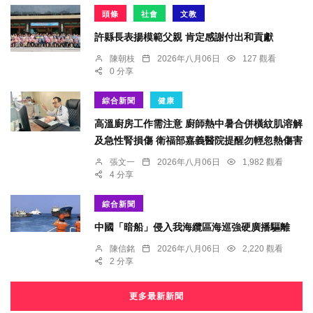
頭條
社會
文教
許縣長表揚模範父親 肯定感謝付出和貢獻
陳朝枝
2026年八月06日
127 觀看
0 分享
綜合新聞
健康
高溫廚房工作需注意 廚師熱中暑合併橫紋肌溶解
及急性腎損傷 衛福部嘉義醫院提醒勿輕忽熱傷害
張文一
2026年八月06日
1,982 觀看
4 分享
綜合新聞
中國「暗船」侵入我海纜區海巡強硬廣播驅離
陳信銘
2026年八月06日
2,220 觀看
2 分享
更多最新新聞