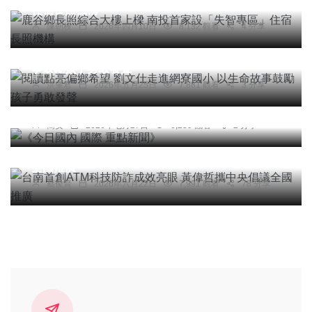
住宿長照機構
陳朝枝
2026年四月10日
8,132 觀看
4 分享
頭條
文教
閱讀點亮偏鄉希望 劉文仕走進網寮國小 以生命故
事鼓勵孩子勇敢發聲
洪肇君
2026年五月25日
7,881 觀看
3 分享
頭條
綜合新聞
《今日國內 國際 重點新聞》
簡安
2026年七月27日
6,239 觀看
2 分享
頭條
綜合新聞
健康
文教
科技新知
台南首創ATM科技防詐成效亮眼 黃偉哲攜中央倡議
全國推廣
蔡俊賢
2026年六月22日
7,991 觀看
78 分享