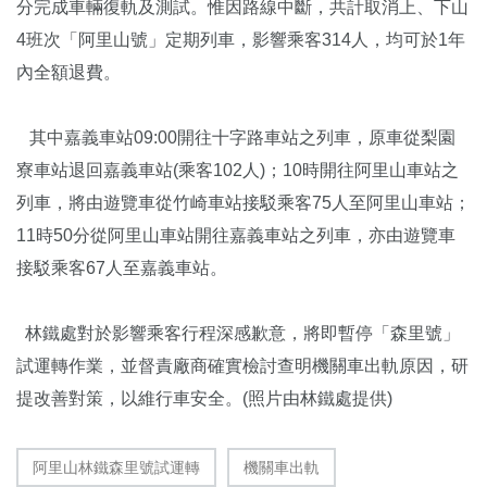
分完成車輛復軌及測試。惟因路線中斷，共計取消上、下山
4班次「阿里山號」定期列車，影響乘客314人，均可於1年
內全額退費。
其中嘉義車站09:00開往十字路車站之列車，原車從梨園
寮車站退回嘉義車站(乘客102人)；10時開往阿里山車站之
列車，將由遊覽車從竹崎車站接駁乘客75人至阿里山車站；
11時50分從阿里山車站開往嘉義車站之列車，亦由遊覽車
接駁乘客67人至嘉義車站。
林鐵處對於影響乘客行程深感歉意，將即暫停「森里號」
試運轉作業，並督責廠商確實檢討查明機關車出軌原因，研
提改善對策，以維行車安全。(照片由林鐵處提供)
阿里山林鐵森里號試運轉
機關車出軌