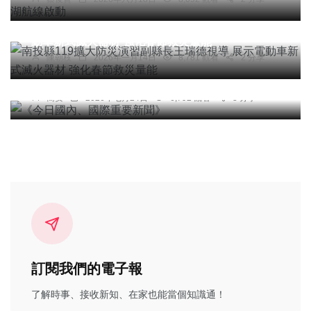
南投縣119擴大防災演習副縣長王瑞德視導 展示電
動車新式滅火器材 強化春節救災量能
陳朝枝
2026年一月14日
8,781 觀看
2 分享
頭條
綜合新聞
《今日國內、國際重要新聞》
簡安
2026年七月24日
6,792 觀看
3 分享
訂閱我們的電子報
了解時事、接收新知、在家也能當個知識通！