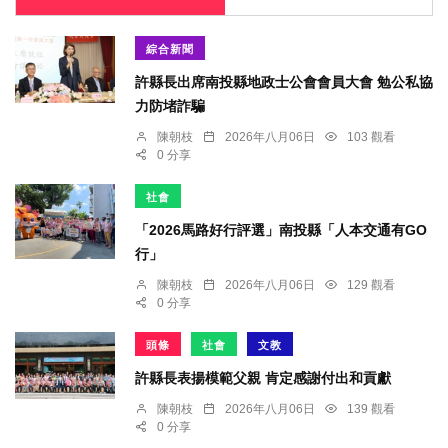
綜合新聞
許縣長出席南投縣地政士公會會員大會 勉公私協
力防堵詐騙
陳朝枝
2026年八月06日
103 觀看
0 分享
社會
「2026馬路好行評選」南投縣「人本交通有GO
行」
陳朝枝
2026年八月06日
129 觀看
0 分享
頭條
社會
文教
許縣長表揚模範父親 肯定感謝付出和貢獻
陳朝枝
2026年八月06日
139 觀看
0 分享