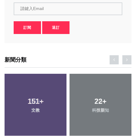
請鍵入Email
訂閱
退訂
新聞分類
151
33
+
+
22
76
+
+
文教
頭條
科技新知
專欄