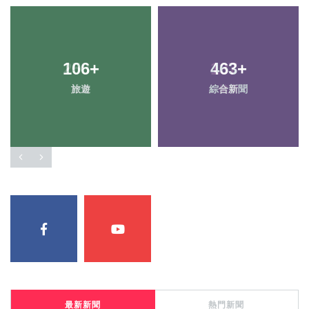
106
258
+
+
463
137
+
+
旅遊
社會
綜合新聞
健康
最新新聞
熱門新聞