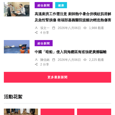
綜合新聞
健康
高溫廚房工作需注意 廚師熱中暑合併橫紋肌溶解
及急性腎損傷 衛福部嘉義醫院提醒勿輕忽熱傷害
張文一
2026年八月06日
1,988 觀看
4 分享
綜合新聞
中國「暗船」侵入我海纜區海巡強硬廣播驅離
陳信銘
2026年八月06日
2,225 觀看
2 分享
更多最新新聞
活動花絮