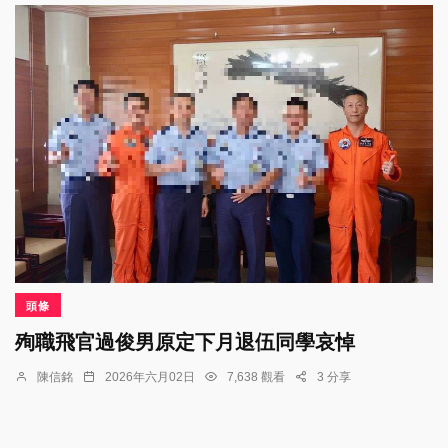
頭條
殉職飛官過俊男原定下月退伍同學哀悼
陳信銘
2026年六月02日
7,638 觀看
3 分享