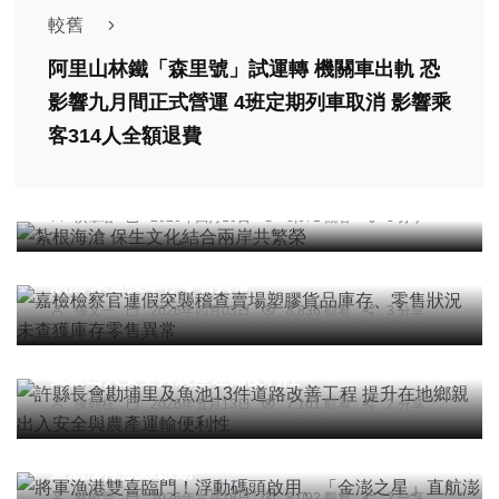
較舊
阿里山林鐵「森里號」試運轉 機關車出軌 恐
影響九月間正式營運 4班定期列車取消 影響乘
客314人全額退費
頭條
宗教
旅遊
大陸
紮根海滄 保生文化結合兩岸共繁榮
洪肇君
2026年四月19日
8,671 觀看
3 分享
頭條
綜合新聞
嘉檢檢察官連假突襲稽查賣場塑膠貨品庫存、零售
狀況 未查獲庫存零售異常
張文一
2026年四月03日
8,836 觀看
3 分享
頭條
許縣長會勘埔里及魚池13件道路改善工程 提升在地
鄉親出入安全與農產運輸便利性
陳朝枝
2026年五月13日
7,101 觀看
2 分享
頭條
社會
綜合新聞
健康
旅遊
將軍漁港雙喜臨門！浮動碼頭啟用、「金澎之星」
直航澎湖航線啟動
蔡俊賢
2026年六月18日
8,092 觀看
2 分享
頭條
綜合新聞