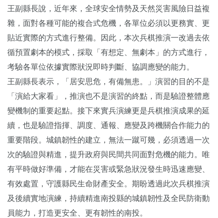
王副縣長說，近年來，全球安全情勢及天然災害風險日益複
雜，面對各種可能的複合式危機，各單位必須以更務實、更
貼近實際的方式進行整備。因此，本次兵棋推演一改過去依
循預置劇本的模式，採取「有想定、無劇本」的方式進行，
考驗各單位依據實際狀況即時判斷、協調應變的能力。
王副縣長表示，「居安思危，有備無患。」演習的目的不是
「演給大家看」，推演也不是演習的終點，而是驗證整體應
變機制的重要起點。接下來實兵演練更是兵棋推演成果的延
續，也是驗證指揮、調度、通報、應變及跨機關合作能力的
重要階段。城鎮韌性的建立，無法一蹴可幾，必須透過一次
次的驗證與精進，提升政府與民間共同面對危機的能力。唯
有平時做好準備，才能在災害或緊急狀況發生時迅速應變、
有效處置，守護縣民生命財產安全。期盼透過此次兵棋推演
及後續實地演練，持續精進南投縣的城鎮韌性及全民防衛動
員能力，打造更安全、更有韌性的南投。