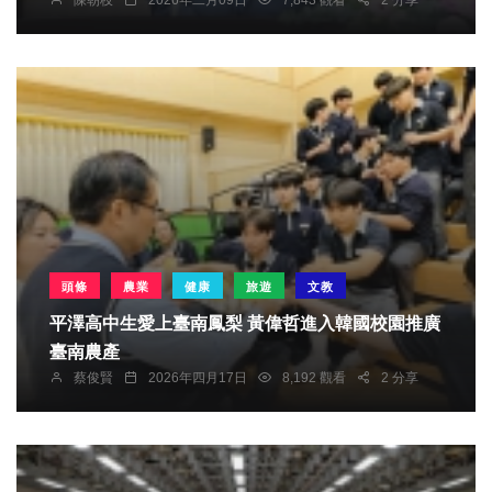
陳朝枝
2026年二月09日
7,843 觀看
2 分享
頭條
農業
健康
旅遊
文教
平澤高中生愛上臺南鳳梨 黃偉哲進入韓國校園推廣
臺南農產
蔡俊賢
2026年四月17日
8,192 觀看
2 分享