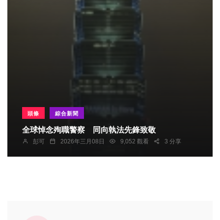
頭條
綜合新聞
全球悼念殉職警察 同向執法先鋒致敬
彭可
2026年三月08日
9,052 觀看
3 分享