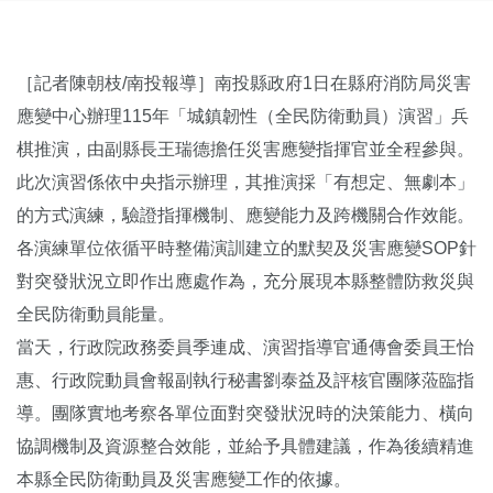
［記者陳朝枝/南投報導］南投縣政府1日在縣府消防局災害
應變中心辦理115年「城鎮韌性（全民防衛動員）演習」兵
棋推演，由副縣長王瑞德擔任災害應變指揮官並全程參與。
此次演習係依中央指示辦理，其推演採「有想定、無劇本」
的方式演練，驗證指揮機制、應變能力及跨機關合作效能。
各演練單位依循平時整備演訓建立的默契及災害應變SOP針
對突發狀況立即作出應處作為，充分展現本縣整體防救災與
全民防衛動員能量。
當天，行政院政務委員季連成、演習指導官通傳會委員王怡
惠、行政院動員會報副執行秘書劉泰益及評核官團隊蒞臨指
導。團隊實地考察各單位面對突發狀況時的決策能力、橫向
協調機制及資源整合效能，並給予具體建議，作為後續精進
本縣全民防衛動員及災害應變工作的依據。