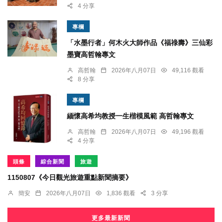
4 分享
專欄
「水墨行者」何木火大師作品《福祿壽》三仙彩
墨寶高哲翰專文
高哲翰
2026年八月07日
49,116 觀看
8 分享
專欄
緬懷高希均教授一生楷模風範 高哲翰專文
高哲翰
2026年八月07日
49,196 觀看
4 分享
頭條
綜合新聞
旅遊
1150807《今日觀光旅遊重點新聞摘要》
簡安
2026年八月07日
1,836 觀看
3 分享
更多最新新聞