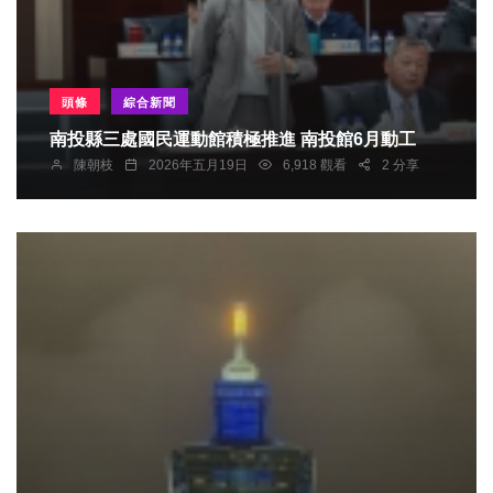
頭條
綜合新聞
南投縣三處國民運動館積極推進 南投館6月動工
陳朝枝
2026年五月19日
6,918 觀看
2 分享