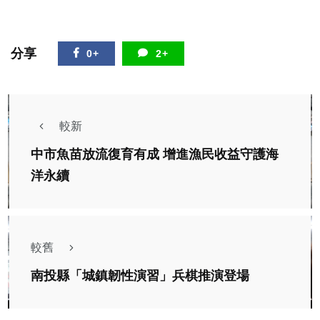
分享
0+
2+
較新
中市魚苗放流復育有成 增進漁民收益守護海
洋永續
較舊
南投縣「城鎮韌性演習」兵棋推演登場
頭條
仁愛鄉親霧橋15日正式通車