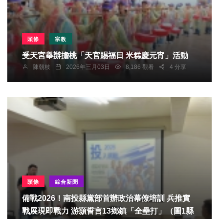
頭條
宗教
受天宮舉辦擔桃「天官賜福日 米糕慶元宵」活動
陳朝枝
2026年三月03日
8,186 觀看
4 分享
頭條
綜合新聞
備戰2026！南投縣黨部首辦政治幕僚培訓 兵推實
戰展現即戰力 游顥誓言13鄉鎮「全壘打」（圖1縣