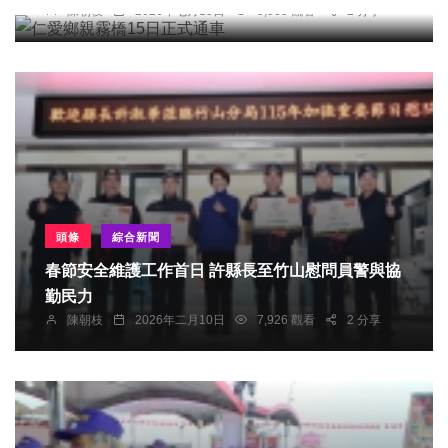
陳朝枝
2026年七月15日
5,885 觀看
2 分享
頭條
綜合新聞
春節安全維護工作首日 許縣長至竹山慰問員警與協
勤民力
陳朝枝
2026年二月10日
7,926 觀看
2 分享