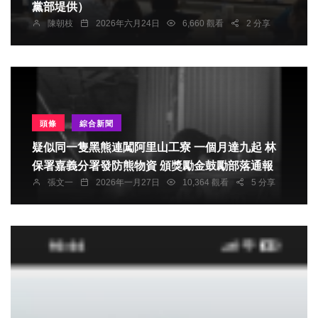
黨部堤供）
陳朝枝
2026年六月24日
6,660 觀看
2 分享
頭條
綜合新聞
疑似同一隻黑熊連闖阿里山工寮 一個月達九起 林
保署嘉義分署發防熊物資 頒獎勵金鼓勵部落通報
張文一
2026年一月27日
10,364 觀看
5 分享