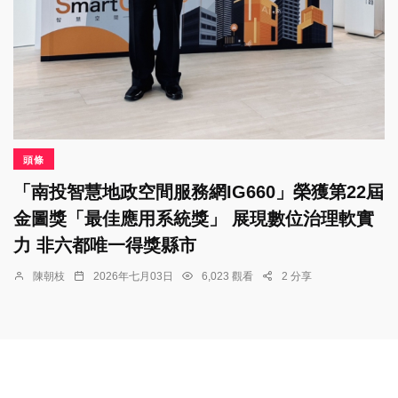
頭條
「南投智慧地政空間服務網IG660」榮獲第22屆
金圖獎「最佳應用系統獎」 展現數位治理軟實
力 非六都唯一得獎縣市
陳朝枝
2026年七月03日
6,023 觀看
2 分享