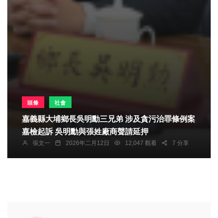
頭條
社會
嘉義縣大埔鄉長吳明勳三兄弟 涉及貪污治罪條例案
嘉檢起訴 吳明勳與張姓廠商聲請延押
張文一
2026年二月12日
12,047 觀看
7 分享