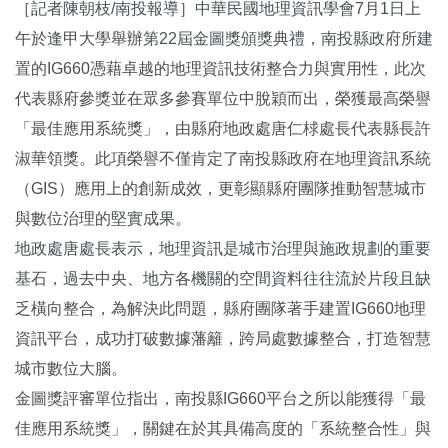
［記者陳朝枝/南投報導］中華民國地理資訊學會7月1日上
午於逢甲大學舉辦第22屆金圖獎頒獎典禮，南投縣政府所建
置的IG660憑藉卓越的地理資訊技術整合力與實用性，此次
代表縣府參獎並在眾多參賽單位中脫穎而出，榮獲最高榮譽
「最佳應用系統獎」，由縣府地政處唐仁梂處長代表縣長許
淑華領獎。此項榮譽不僅肯定了南投縣政府在地理資訊系統
（GIS）應用上的創新成效，更彰顯縣府團隊推動智慧城市
與數位治理的堅實成果。
地政處唐處長表示，地理資訊是城市治理與施政規劃的重要
基石，過去中央、地方各機關的空間資料往往流於片段且缺
乏橫向整合，為解決此問題，縣府團隊著手建置IG660地理
資訊平台，成功打破數據藩籬，跨局處數據整合，打造智慧
城市數位大腦。
金圖獎評審單位指出，南投縣IG660平台之所以能獲得「最
佳應用系統獎」，關鍵在於其具備高度的「系統整合性」與