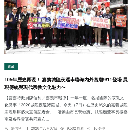
宗教
105年歷史再現！ 嘉義城隍夜巡串聯海內外宮廟9/11登場 展
現傳統與現代宗教文化魅力〜
【雲嘉特派員陳信利／嘉義市報導】一年一度、名揚國際的宗教文
化盛事「2026城隍夜巡諸羅城」今天（7日）在歷史悠久的嘉義城隍
廟埕舉辦盛大宣傳記者會。 活動由市長黃敏惠、城隍廟董事長楊嘉
南及各界貴賓共同宣布...
陳信利
2026年八月07日
9,532 觀看
10 分享