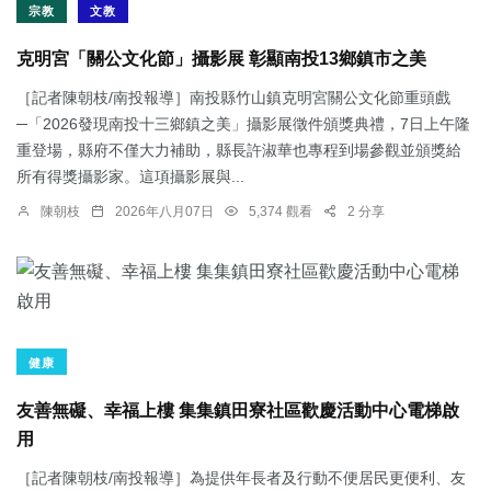
宗教
文教
克明宮「關公文化節」攝影展 彰顯南投13鄉鎮市之美
［記者陳朝枝/南投報導］南投縣竹山鎮克明宮關公文化節重頭戲
─「2026發現南投十三鄉鎮之美」攝影展徵件頒獎典禮，7日上午隆
重登場，縣府不僅大力補助，縣長許淑華也專程到場參觀並頒獎給
所有得獎攝影家。這項攝影展與...
陳朝枝
2026年八月07日
5,374 觀看
2 分享
健康
友善無礙、幸福上樓 集集鎮田寮社區歡慶活動中心電梯啟
用
［記者陳朝枝/南投報導］為提供年長者及行動不便居民更便利、友