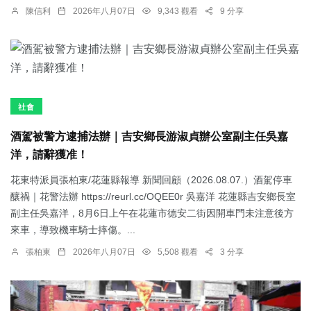
陳信利
2026年八月07日
9,343 觀看
9 分享
社會
酒駕被警方逮捕法辦｜吉安鄉長游淑貞辦公室副主任吳嘉
洋，請辭獲准！
花東特派員張柏東/花蓮縣報導 新聞回顧（2026.08.07.）酒駕停車
釀禍｜花警法辦 https://reurl.cc/OQEE0r 吳嘉洋 花蓮縣吉安鄉長室
副主任吳嘉洋，8月6日上午在花蓮市德安二街因開車門未注意後方
來車，導致機車騎士摔傷。...
張柏東
2026年八月07日
5,508 觀看
3 分享