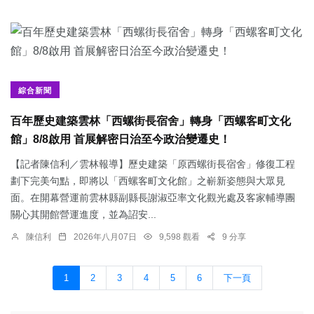
綜合新聞
百年歷史建築雲林「西螺街長宿舍」轉身「西螺客町文化
館」8/8啟用 首展解密日治至今政治變遷史！
【記者陳信利／雲林報導】歷史建築「原西螺街長宿舍」修復工程
劃下完美句點，即將以「西螺客町文化館」之嶄新姿態與大眾見
面。在開幕營運前雲林縣副縣長謝淑亞率文化觀光處及客家輔導團
關心其開館營運進度，並為詔安...
陳信利
2026年八月07日
9,598 觀看
9 分享
1
2
3
4
5
6
下一頁