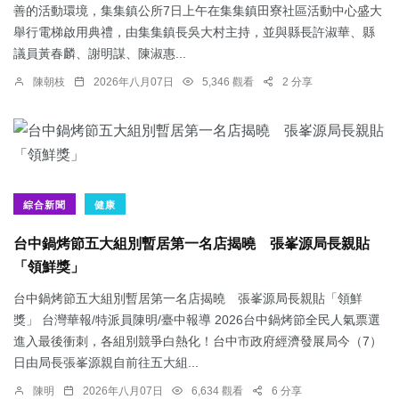
善的活動環境，集集鎮公所7日上午在集集鎮田寮社區活動中心盛大
舉行電梯啟用典禮，由集集鎮長吳大村主持，並與縣長許淑華、縣
議員黃春麟、謝明謀、陳淑惠...
陳朝枝
2026年八月07日
5,346 觀看
2 分享
綜合新聞
健康
台中鍋烤節五大組別暫居第一名店揭曉 張峯源局長親貼
「領鮮獎」
台中鍋烤節五大組別暫居第一名店揭曉 張峯源局長親貼「領鮮
獎」 台灣華報/特派員陳明/臺中報導 2026台中鍋烤節全民人氣票選
進入最後衝刺，各組別競爭白熱化！台中市政府經濟發展局今（7）
日由局長張峯源親自前往五大組...
陳明
2026年八月07日
6,634 觀看
6 分享