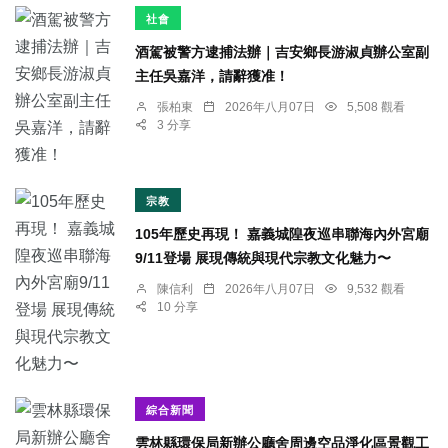
社會
酒駕被警方逮捕法辦｜吉安鄉長游淑貞辦公室副
主任吳嘉洋，請辭獲准！
張柏東
2026年八月07日
5,508 觀看
3 分享
宗教
105年歷史再現！ 嘉義城隍夜巡串聯海內外宮廟
9/11登場 展現傳統與現代宗教文化魅力〜
陳信利
2026年八月07日
9,532 觀看
10 分享
綜合新聞
雲林縣環保局新辦公廳舍周邊空品淨化區景觀工