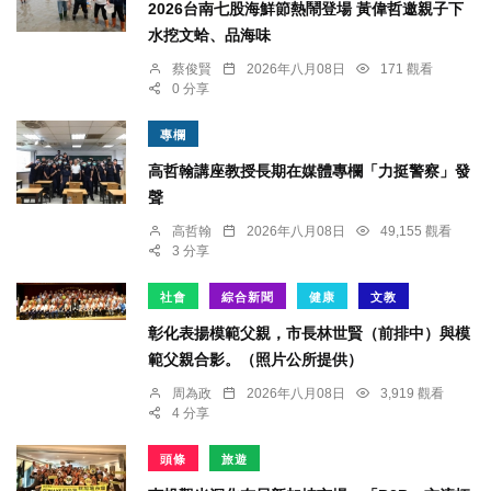
2026台南七股海鮮節熱鬧登場 黃偉哲邀親子下
水挖文蛤、品海味
蔡俊賢
2026年八月08日
171 觀看
0 分享
專欄
高哲翰講座教授長期在媒體專欄「力挺警察」發
聲
高哲翰
2026年八月08日
49,155 觀看
3 分享
社會
綜合新聞
健康
文教
彰化表揚模範父親，市長林世賢（前排中）與模
範父親合影。（照片公所提供）
周為政
2026年八月08日
3,919 觀看
4 分享
頭條
旅遊