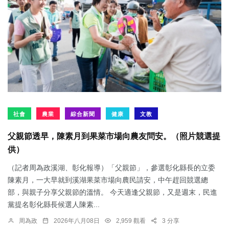
社會
農業
綜合新聞
健康
文教
父親節透早，陳素月到果菜市場向農友問安。（照片競選提
供）
（記者周為政溪湖、彰化報導）「父親節」，參選彰化縣長的立委
陳素月，一大早就到溪湖果菜市場向農民請安，中午趕回競選總
部，與親子分享父親節的溫情。 今天適逢父親節，又是週末，民進
黨提名彰化縣長候選人陳素...
周為政
2026年八月08日
2,959 觀看
3 分享