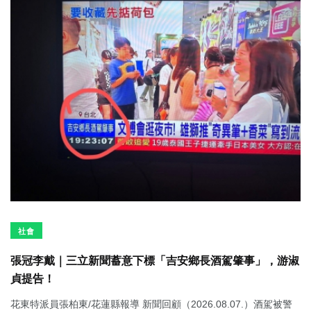
社會
張冠李戴｜三立新聞蓄意下標「吉安鄉長酒駕肇事」，游淑
貞提告！
花東特派員張柏東/花蓮縣報導 新聞回顧（2026.08.07.）酒駕被警