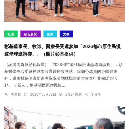
社會
綜合新聞
健康
文教
彰基董事長、牧師、醫療長受邀參加「2026都市原住民慢
速壘球邀請賽」。（照片彰基提供）
（記者周為政彰化報導）「2026都市原住民慢速壘球邀請賽」，彰
基醫學中心受邀在球場設置醫療救護站，除關心球員的身體健康
外，還由醫院健康促進團隊隊員到球場跟隨大會進行賽前暖身活
動。 父親節，彰基關懷原住民族...
周為政
2026年八月08日
2,817 觀看
3 分享