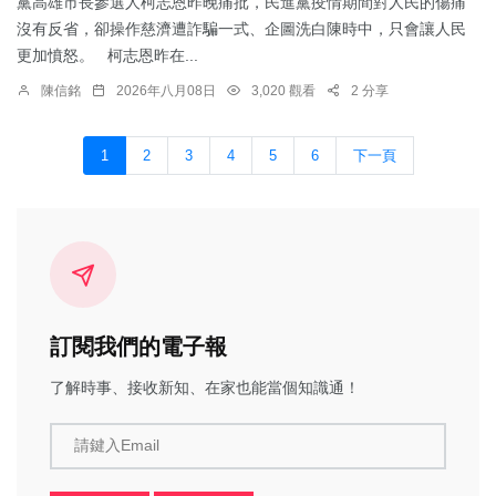
黨高雄市長參選人柯志恩昨晚痛批，民進黨疫情期間對人民的傷痛
沒有反省，卻操作慈濟遭詐騙一式、企圖洗白陳時中，只會讓人民
更加憤怒。 柯志恩昨在...
陳信銘
2026年八月08日
3,020 觀看
2 分享
1
2
3
4
5
6
下一頁
訂閱我們的電子報
了解時事、接收新知、在家也能當個知識通！
請鍵入Email