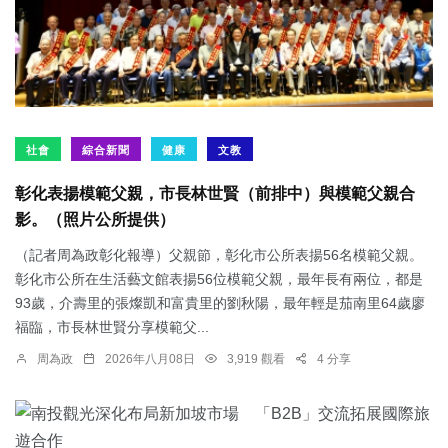
社會
綜合新聞
健康
文教
彰化表揚模範父親，市長林世賢（前排中）與模範父親合
影。（照片公所提供）
（記者周為政彰化報導）父親節，彰化市公所表揚56名模範父親。
彰化市公所在生活藝文館表揚56位模範父親，最年長有兩位，都是
93歲，介壽里的張燦凱和富貴里的劉秋陽，最年輕是茄南里64歲廖
福臨，市長林世賢分享模範父...
周為政
2026年八月08日
3,919 觀看
4 分享