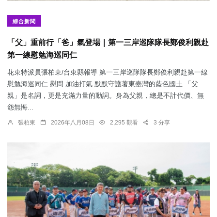
綜合新聞
「父」重前行「爸」氣登場｜第一三岸巡隊隊長鄭俊利親赴
第一線慰勉海巡同仁
花東特派員張柏東/台東縣報導 第一三岸巡隊隊長鄭俊利親赴第一線
慰勉海巡同仁 慰問 加油打氣 默默守護著東臺灣的藍色國土 「父
親」是名詞，更是充滿力量的動詞。身為父親，總是不計代價、無
怨無悔...
張柏東
2026年八月08日
2,295 觀看
3 分享