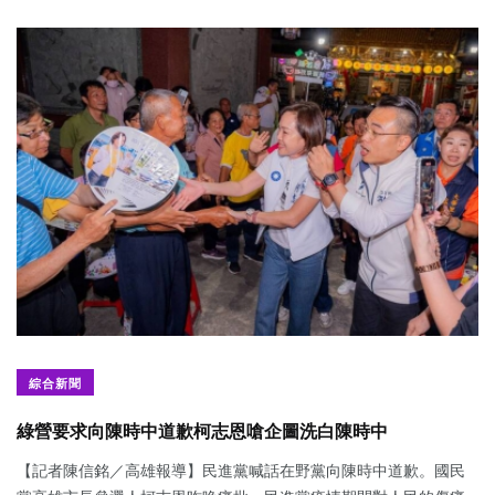
綜合新聞
綠營要求向陳時中道歉柯志恩嗆企圖洗白陳時中
【記者陳信銘／高雄報導】民進黨喊話在野黨向陳時中道歉。國民