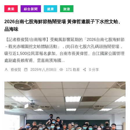
農業
綜合新聞
健康
旅遊
2026台南七股海鮮節熱鬧登場 黃偉哲邀親子下水挖文蛤、
品海味
【記者蔡俊賢/台南報導】受颱風影響延期的「2026台南七股海鮮節
－觀光赤嘴園挖文蛤體驗活動」，(8)日在七股六孔碼頭熱鬧登場，
吸引近1,500位民眾報名參加。台南市長黃偉哲、台江國家公園管理
處副處長賴宥甫、雲嘉南濱海國...
蔡俊賢
2026年八月08日
171 觀看
0 分享