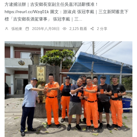
方逮捕法辦｜吉安鄉長室副主任吳嘉洋請辭獲准！
https://reurl.cc/Wzq01k 圖文：游淑貞 張冠李戴｜三立新聞蓄意下
標「吉安鄉長酒駕肇事」 張冠李戴｜三...
張柏東
2026年八月08日
2,125 觀看
2 分享