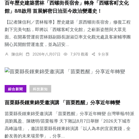
百年歷史建築雲林「西螺街長宿舍」轉身「西螺客町文化
館」8/8啟用 首展解密日治至今政治變遷史！
【記者陳信利／雲林報導】歷史建築「原西螺街長宿舍」修復工程
劃下完美句點，即將以「西螺客町文化館」之嶄新姿態與大眾見
面。在開幕營運前雲林縣副縣長謝淑亞率文化觀光處及客家輔導團
關心其開館營運進度，並為詔安...
陳信利
2026年八月07日
7,970 觀看
9 分享
綜合新聞
科技新知
苗栗縣長鍾東錦受邀演講 「苗栗甦醒」分享近年轉變
苗栗縣長鍾東錦受邀演講 「苗栗甦醒」分享近年轉變 台灣華報/特派
員劉鳳盈、陳聰明/苗栗報導 天下雜誌8月7日舉辦「2026天下城市
高峰論壇」，邀請苗栗縣長鍾東錦演講「以人為本的宜居實踐，全
齡友善的未來場景學」，分享...