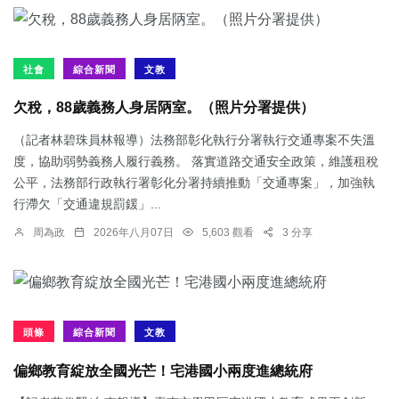
社會
綜合新聞
文教
欠稅，88歲義務人身居陃室。（照片分署提供）
（記者林碧珠員林報導）法務部彰化執行分署執行交通專案不失溫
度，協助弱勢義務人履行義務。 落實道路交通安全政策，維護租稅
公平，法務部行政執行署彰化分署持續推動「交通專案」，加強執
行滯欠「交通違規罰鍰」...
周為政
2026年八月07日
5,603 觀看
3 分享
頭條
綜合新聞
文教
偏鄉教育綻放全國光芒！宅港國小兩度進總統府