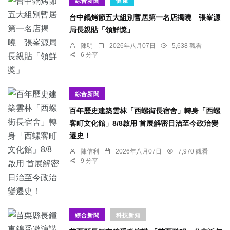
綜合新聞
健康
台中鍋烤節五大組別暫居第一名店揭曉 張峯源
局長親貼「領鮮獎」
陳明
2026年八月07日
5,638 觀看
6 分享
綜合新聞
百年歷史建築雲林「西螺街長宿舍」轉身「西螺
客町文化館」8/8啟用 首展解密日治至今政治變
遷史！
陳信利
2026年八月07日
7,970 觀看
9 分享
綜合新聞
科技新知