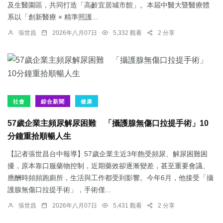
及生醫園區，共同打造「高齡宜居城市館」。本屆中醫大暨醫療體
系以「創新醫療 × 精準照護...
張世昌
2026年八月07日
5,332 觀看
2 分享
社會
綜合新聞
健康
57歲企業主頻尿解尿困難 「攝護腺無傷口拉提手術」10
分鐘重拾順暢人生
【記者張世昌台中報導】57歲企業主近3年飽受頻尿、解尿困難困
擾，原本靠口服藥物控制，近期藥效卻逐漸變差，甚至重要會議、
應酬時頻頻跑廁所，生活與工作都受到影響。今年6月，他接受「攝
護腺無傷口拉提手術」，手術僅...
張世昌
2026年八月07日
5,431 觀看
2 分享