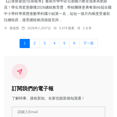
【記者蔡俊賢/台南報導】臺南市學甲區宅港國小教育成果再創新
頁！學生周君憲榮獲2026總統教育獎，學校團隊更勇奪第66屆全國
中小學科學展覽會數學科國小組第一名，短短一個月內兩度受邀前
往總統府，接受總統賴清德接見與...
蔡俊賢
2026年八月07日
5,478 觀看
2 分享
1
2
3
4
5
6
下一頁
訂閱我們的電子報
了解時事、接收新知、在家也能當個知識通！
請鍵入Email