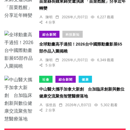
苗栗縣長鍾東錦受邀演講 「苗栗甦醒」分享近年
轉變
陳明
2026年八月07日
6,227 觀看
4 分享
綜合新聞
科技新知
全球動畫高手過招！2026台中國際動畫影展65
部作品入圍揭曉
陳明
2026年八月07日
6,349 觀看
5 分享
社會
綜合新聞
健康
中山醫大攜手加拿大新創 台加臨床創新與數位
健康交流聚焦智慧醫療落地
張世昌
2026年八月07日
5,302 觀看
2 分享